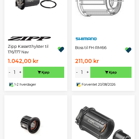
Zipp Kassetthylster til
Boss til FH-RM66
176/177 Nav
1.042,00 kr
211,00 kr
-
+
-
+
Kjøp
Kjøp
1-2 hverdager
Forventet 20/08/2026