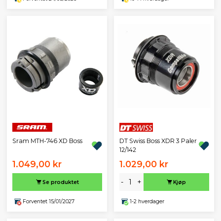
DT Swiss Boss XDR 3 Paler
Sram MTH-746 XD Boss
12/142
1.049,00 kr
1.029,00 kr
-
+
Se produktet
Kjøp
Forventet 15/01/2027
1-2 hverdager