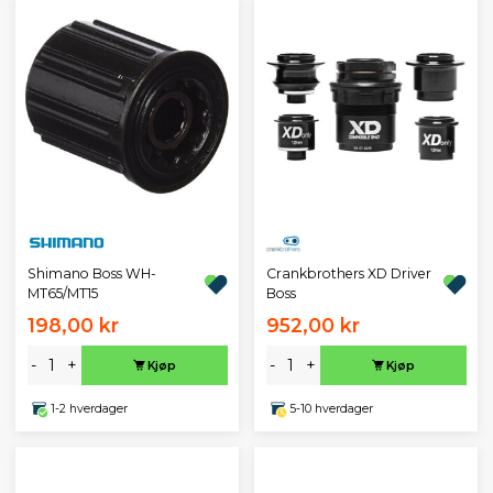
Crankbrothers XD Driver
Shimano Boss WH-
Boss
MT65/MT15
198,00 kr
952,00 kr
-
+
-
+
Kjøp
Kjøp
1-2 hverdager
5-10 hverdager