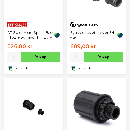
DT Swiss Micro Spline Boss
Syncros kassetthylster FH-
Til 240/350 Nav Thru Aksel
536
826,00 kr
609,00 kr
-
+
-
+
Kjøp
Kjøp
1-2 hverdager
1-2 hverdager