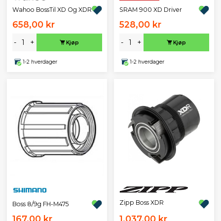
Wahoo BossTil XD Og XDR
SRAM 900 XD Driver
658,00 kr
528,00 kr
-
+
-
+
Kjøp
Kjøp
1-2 hverdager
1-2 hverdager
Zipp Boss XDR
Boss 8/9g FH-M475
167,00 kr
1.037,00 kr