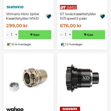
DT Swiss Kassettehylster
Shimano Micro Spline
10/11 speed 3-paler
Kassettehylster MT410
299,00 kr
676,00 kr
-
+
-
+
Kjøp
Kjøp
10-14 hverdager
1-2 hverdager