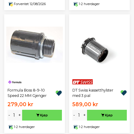
Forventet 12/08/2026
1-2 hverdager
DT Swiss kassetthylster
Formula Boss 8-9-10
med 3 pal
Speed 22 MM Gjenger
279,00 kr
589,00 kr
-
+
-
+
Kjøp
Kjøp
1-2 hverdager
1-2 hverdager