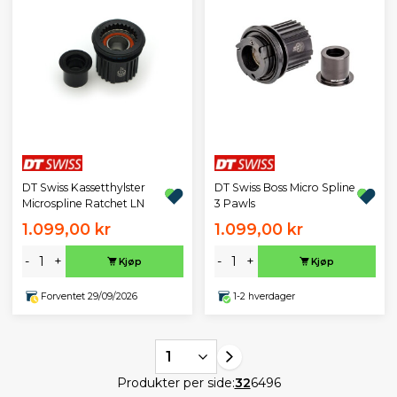
DT Swiss Kassetthylster
DT Swiss Boss Micro Spline
Microspline Ratchet LN
3 Pawls
1.099,00 kr
1.099,00 kr
-
+
-
+
Kjøp
Kjøp
Forventet 29/09/2026
1-2 hverdager
1
Produkter per side:
32
64
96