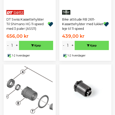
DT Swiss Kassettehylster
Bike attitude RB 2611-
Til Shimano HG 11-speed
Kassettehylster med lukket
med 3 paler (ASS11)
leje til 11-speed
656,00 kr
439,00 kr
-
+
-
+
Kjøp
Kjøp
1-2 hverdager
1-2 hverdager