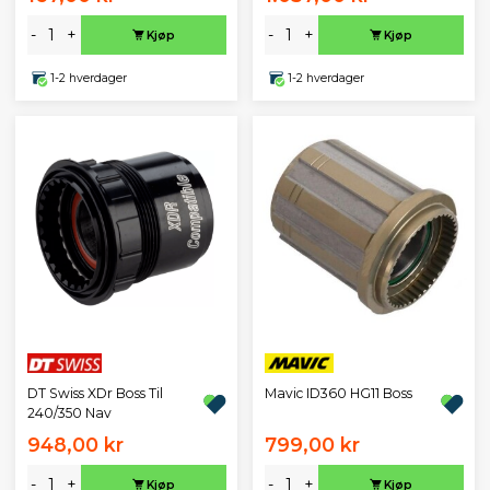
-
+
-
+
Kjøp
Kjøp
1-2 hverdager
1-2 hverdager
DT Swiss XDr Boss Til
Mavic ID360 HG11 Boss
240/350 Nav
948,00 kr
799,00 kr
-
+
-
+
Kjøp
Kjøp