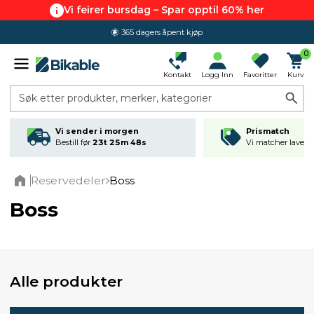
Vi feirer bursdag – Spar opptil 60% her
365 dagers åpent kjøp
0
Kontakt
Logg Inn
Favoritter
Kurv
Søk etter produkter, merker, kategorier
Vi sender i morgen
Prismatch
Bestill før
23t 25m 47s
Vi matcher laveste
Reservedeler
Boss
Home
Boss
Alle produkter