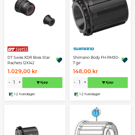
DT Swiss XDR Boss Star
Shimano Body FH-RM30-
Rachets 12X142
7 gir
1.029,00 kr
148,00 kr
-
+
-
+
Kjøp
Kjøp
1-2 hverdager
1-2 hverdager