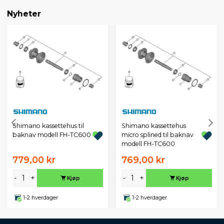
Nyheter
Shimano kassettehus til
Shimano kassettehus
baknav modell FH-TC600
micro splined til baknav
modell FH-TC600
779,00 kr
769,00 kr
-
+
-
+
Kjøp
Kjøp
1-2 hverdager
1-2 hverdager