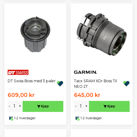
DT Swiss Boss med 3 paler
Tacx SRAM XDr Boss Til
NEO 2T
609,00 kr
645,00 kr
-
+
-
+
Kjøp
Kjøp
1-2 hverdager
1-2 hverdager