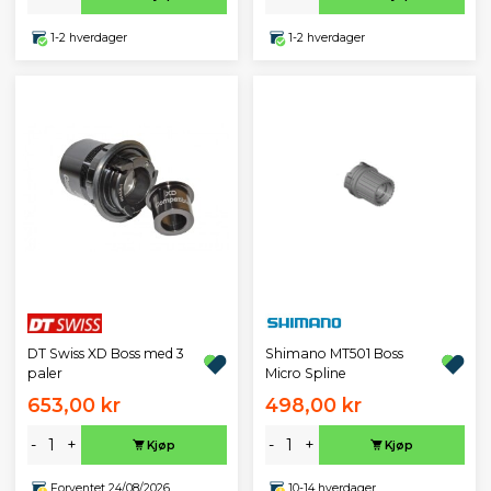
1-2 hverdager
1-2 hverdager
DT Swiss XD Boss med 3
Shimano MT501 Boss
paler
Micro Spline
653,00 kr
498,00 kr
-
+
-
+
Kjøp
Kjøp
Forventet 24/08/2026
10-14 hverdager