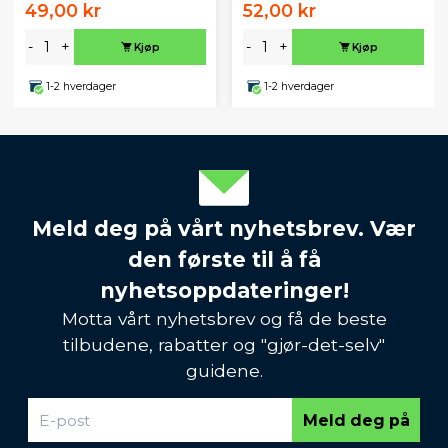
49,00 kr
52,00 kr
-
+
-
+
Kjøp
Kjøp
1-2 hverdager
1-2 hverdager
Meld deg på vårt nyhetsbrev. Vær
den første til å få
nyhetsoppdateringer!
Motta vårt nyhetsbrev og få de beste
tilbudene, rabatter og "gjør-det-selv"
guidene.
Meld deg på