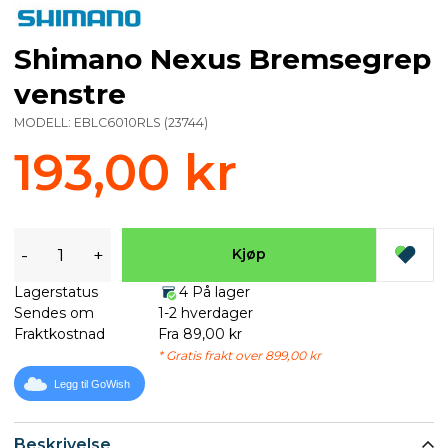
Shimano Nexus Bremsegrep
venstre
MODELL:
EBLC6010RLS
(
23744
)
193,00 kr
-
+
Kjøp
Lagerstatus
4 På lager
Sendes om
1-2 hverdager
Fraktkostnad
Fra 89,00 kr
* Gratis frakt over 899,00 kr
Legg til GoWish
Beskrivelse