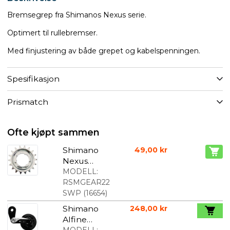
Bremsegrep fra Shimanos Nexus serie.
Optimert til rullebremser.
Med finjustering av både grepet og kabelspenningen.
Spesifikasjon
Prismatch
Ofte kjøpt sammen
Shimano
49,00 kr
Nexus
tannhjul
MODELL:
RSMGEAR22
SWP
(
16654
)
Shimano
248,00 kr
Alfine
MODELL: