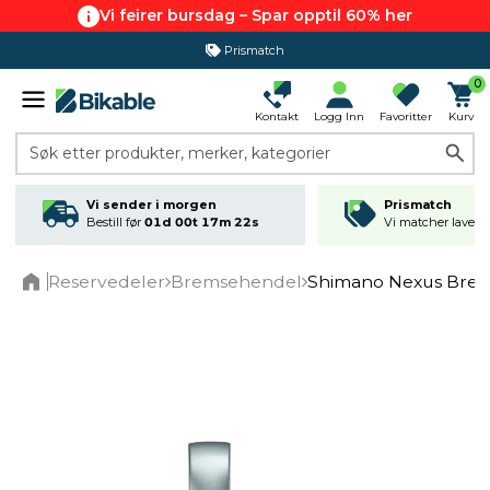
Vi feirer bursdag – Spar opptil 60% her
Prismatch
0
Kontakt
Logg Inn
Favoritter
Kurv
Søk etter produkter, merker, kategorier
Vi sender i morgen
Prismatch
Bestill før
01d 00t 17m 21s
Vi matcher laveste
Reservedeler
Bremsehendel
Shimano Nexus Brem
Home