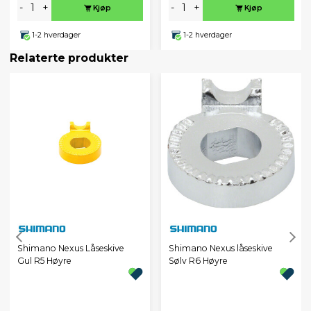
-
+
-
+
Kjøp
Kjøp
1-2 hverdager
1-2 hverdager
Relaterte produkter
Shimano Nexus Låseskive
Shimano Nexus låseskive
Gul R5 Høyre
Sølv R6 Høyre