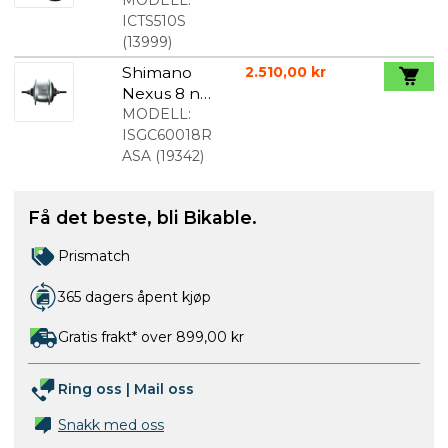
Kjedestram
mer sølv
ICTS510S
(
13999
)
Shimano
2.510,00 kr
Nexus 8 nav
Rullebrems
MODELL:
Sølv
ISGC60018R
ASA
(
19342
)
Få det beste, bli Bikable.
Prismatch
365 dagers åpent kjøp
Gratis frakt* over 899,00 kr
Ring oss
|
Mail oss
Snakk med oss