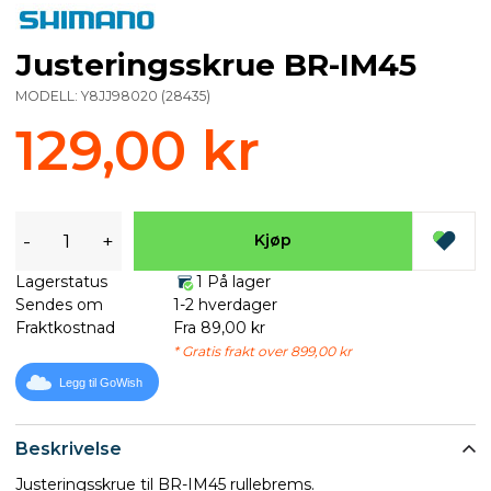
Justeringsskrue BR-IM45
MODELL:
Y8JJ98020
(
28435
)
129,00 kr
-
+
Kjøp
Lagerstatus
1 På lager
Sendes om
1-2 hverdager
Fraktkostnad
Fra 89,00 kr
* Gratis frakt over 899,00 kr
Legg til GoWish
Beskrivelse
Justeringsskrue til BR-IM45 rullebrems.