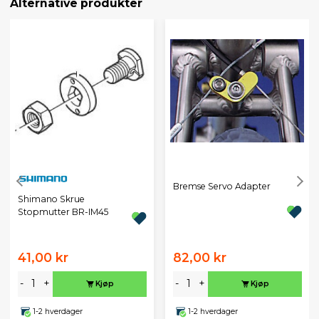
Alternative produkter
Bremse Servo Adapter
Shimano Skrue
Stopmutter BR-IM45
41,00 kr
82,00 kr
-
+
-
+
Kjøp
Kjøp
1-2 hverdager
1-2 hverdager