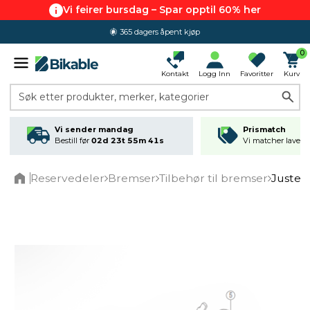
Vi feirer bursdag – Spar opptil 60% her
365 dagers åpent kjøp
0
Kontakt
Logg Inn
Favoritter
Kurv
Søk etter produkter, merker, kategorier
Vi sender mandag
Prismatch
Bestill før
02d 23t 55m 41s
Vi matcher laveste
Reservedeler
Bremser
Tilbehør til bremser
Juster
Home