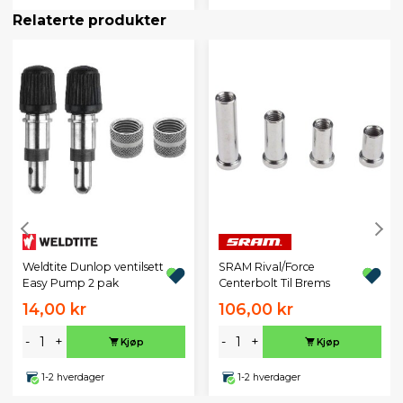
Relaterte produkter
Weldtite Dunlop ventilsett
SRAM Rival/Force
Easy Pump 2 pak
Centerbolt Til Brems
14,00 kr
106,00 kr
-
+
-
+
Kjøp
Kjøp
1-2 hverdager
1-2 hverdager