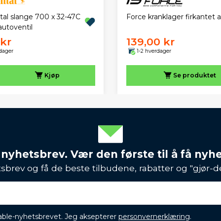
tal slange 700 x 32-47C
Force kranklager firkantet a
utoventil
 kr
139,00 kr
dager
1-2 hverdager
Kjøp
Se produktet
 nyhetsbrev. Vær den første til å få nyh
sbrev og få de beste tilbudene, rabatter og "gjør-d
ikable-nyhetsbrevet. Jeg aksepterer
personvernerklæring
.