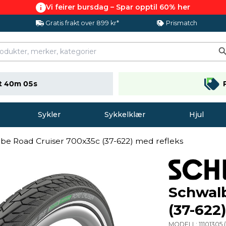
Vi feirer bursdag – Spar opptil 60% her
Gratis frakt over 899 kr*
Prismatch
t 40m 04s
Sykler
Sykkelklær
Hjul
be Road Cruiser 700x35c (37-622) med refleks
Schwalb
(37-622
MODELL:
11101305