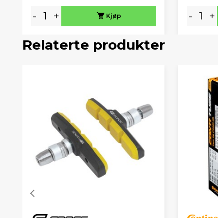
-
+
-
+
Kjøp
Relaterte produkter