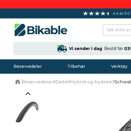
4.4 av 5.0
Vi sender i dag
Bestill før
03
Reservedeler
Tilbehør
Verktøy
Reservedeler
Dekk
Hybrid og bydekk
Schwal
Home