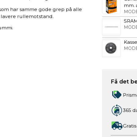
mm. 
 som har samme gode grep på alle
MODE
 lavere rullemotstand.
SRAM
MODE
gummi.
Kasse
MODE
Få det be
Prism
365 d
Gratis