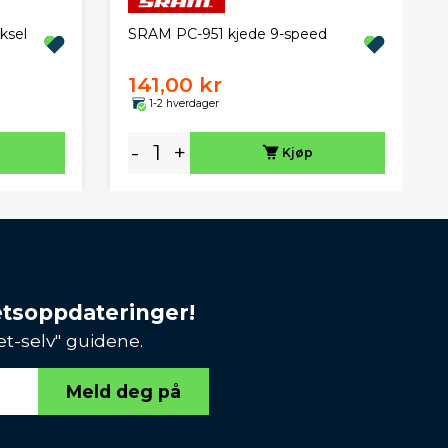
ksel
SRAM PC-951 kjede 9-speed
141,00 kr
1-2 hverdager
-
+
Kjøp
etsoppdateringer!
et-selv" guidene.
Meld deg på