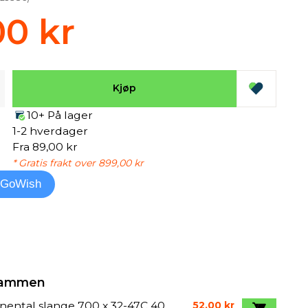
00 kr
Kjøp
10+ På lager
1-2 hverdager
Fra 89,00 kr
* Gratis frakt over 899,00 kr
l GoWish
 sammen
nental slange 700 x 32-47C 40
52,00 kr