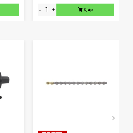
-
+
Kjøp