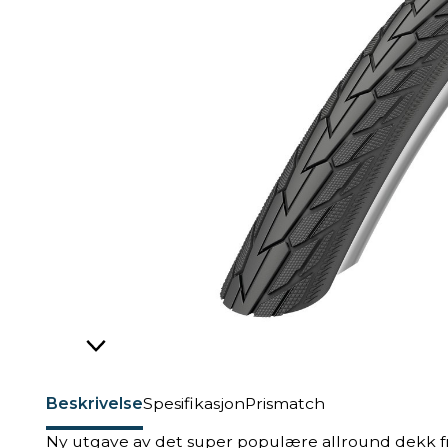
Beskrivelse
Spesifikasjon
Prismatch
Ny utgave av det super populære allround dekk fr