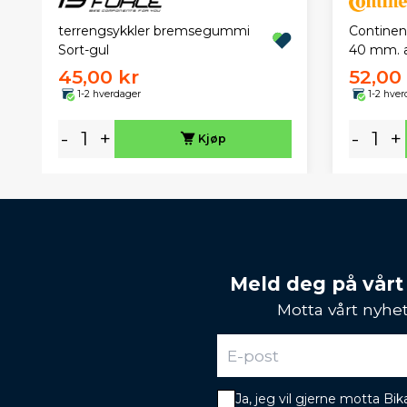
terrengsykkler bremsegummi
Continen
Sort-gul
40 mm. a
45,00 kr
52,00
1-2 hverdager
1-2 hver
-
+
-
+
Kjøp
Meld deg på vårt
Motta vårt nyhet
Ja, jeg vil gjerne motta B