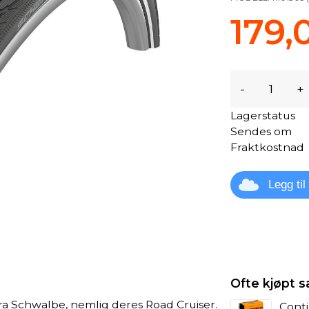
179,
-
+
Lagerstatus
Sendes om
Fraktkostnad
Legg ti
Ofte kjøpt
a Schwalbe, nemlig deres Road Cruiser.
Conti