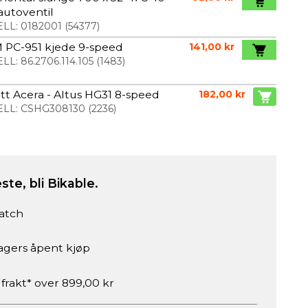
autoventil
LL:
0182001
(
54377
)
 PC-951 kjede 9-speed
141,00 kr
LL:
86.2706.114.105
(
1483
)
tt Acera - Altus HG31 8-speed
182,00 kr
LL:
CSHG308130
(
2236
)
ste, bli Bikable.
atch
agers åpent kjøp
 frakt* over 899,00 kr