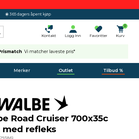
365 dagers åpent kjøp
0
Kontakt
Logg Inn
Favoritter
Kurv
Prismatch
Vi matcher laveste pris*
Merker
Outlet
Tilbud %
e Road Cruiser 700x35c
) med refleks
(
29386
)