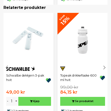
Relaterte produkter
SPAR
15%
Schwalbe dekkjern 3-pak
Topeak drikkeflaske 600
hvit
ml hvit
99,00 kr
49,00 kr
84,15 kr
-
+
Kjøp
Se produktet
1-2 hverdager
1-2 hverdager