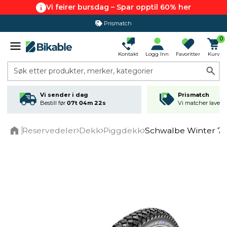
Vi feirer bursdag – Spar opptil 60% her
Prismatch
0
Kontakt
Logg Inn
Favoritter
Kurv
Søk etter produkter, merker, kategorier
Vi sender i dag
Prismatch
Bestill før
07t 04m 21s
Vi matcher laveste
Reservedeler
Dekk
Piggdekk
Schwalbe Winter 7
Home