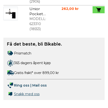
(
2906
)
Unior
262,00 kr
Pocket
Hjulopprett
MODELL:
er
623310
(
18553
)
Få det beste, bli Bikable.
Prismatch
365 dagers åpent kjøp
Gratis frakt* over 899,00 kr
Ring oss
|
Mail oss
Snakk med oss