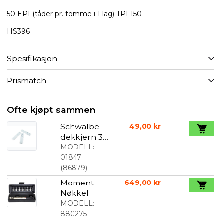
50 EPI (tåder pr. tomme i 1 lag) TPI 150
HS396
Spesifikasjon
Prismatch
Ofte kjøpt sammen
Schwalbe
49,00 kr
dekkjern 3-
pak hvit
MODELL:
01847
(
86879
)
Moment
649,00 kr
Nøkkel
MODELL:
880275