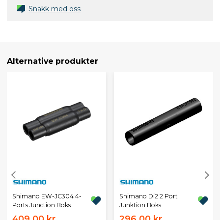
Snakk med oss
Alternative produkter
Shimano EW-JC304 4-
Shimano Di2 2 Port
Ports Junction Boks
Junktion Boks
409,00 kr
296,00 kr