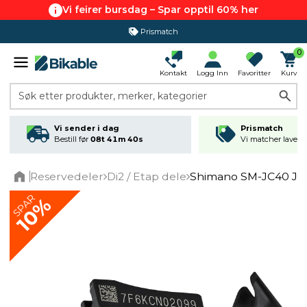
Vi feirer bursdag – Spar opptil 60% her
Prismatch
0
Kontakt
Logg Inn
Favoritter
Kurv
Søk etter produkter, merker, kategorier
Vi sender i dag
Prismatch
Bestill før
08t 41m 40s
Vi matcher laveste
Reservedeler
Di2 / Etap dele
Shimano SM-JC40 Ju
Home
SPAR
10%