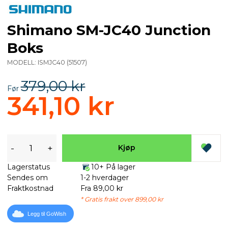
Shimano SM-JC40 Junction
Boks
MODELL:
ISMJC40
(
51507
)
379,00 kr
Før
341,10 kr
-
+
Kjøp
Lagerstatus
10+ På lager
Sendes om
1-2 hverdager
Fraktkostnad
Fra 89,00 kr
* Gratis frakt over 899,00 kr
Legg til GoWish