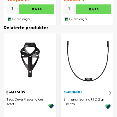
-
+
-
+
Kjøp
Kjøp
1-2 hverdager
1-2 hverdager
Relaterte produkter
Tacx Deva Flaskeholder
Shimano ledning til Di2 gir
svart
100 cm