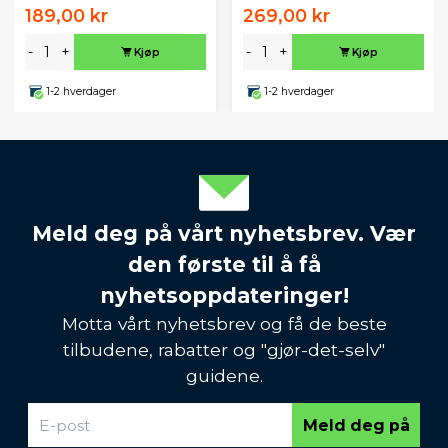
189,00 kr
269,00 kr
-
+
-
+
Kjøp
Kjøp
1-2 hverdager
1-2 hverdager
Meld deg på vårt nyhetsbrev. Vær
den første til å få
nyhetsoppdateringer!
Motta vårt nyhetsbrev og få de beste
tilbudene, rabatter og "gjør-det-selv"
guidene.
Meld deg på