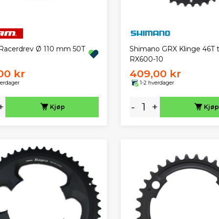
acerdrev Ø 110 mm 50T
Shimano GRX Klinge 46T ti
RX600-10
00 kr
409,00 kr
verdager
1-2 hverdager
+
-
+
Kjøp
Kjøp