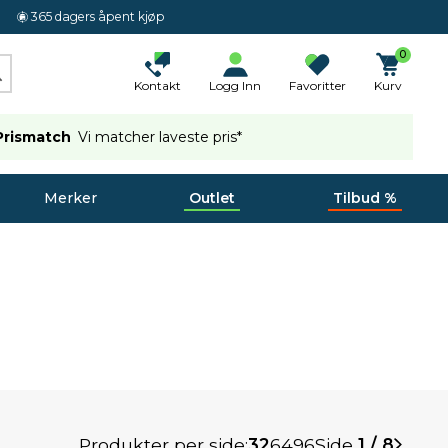
365 dagers åpent kjøp
0
Kontakt
Logg Inn
Favoritter
Kurv
Prismatch
Vi matcher laveste pris*
Merker
Outlet
Tilbud %
Produkter per side:
32
64
96
Side
1 / 8