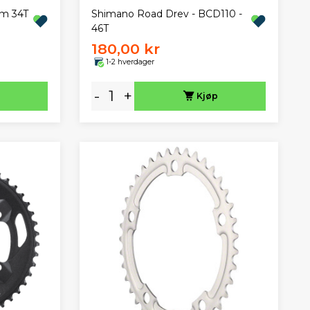
m 34T
Shimano Road Drev - BCD110 -
46T
180,00 kr
1-2 hverdager
-
+
Kjøp