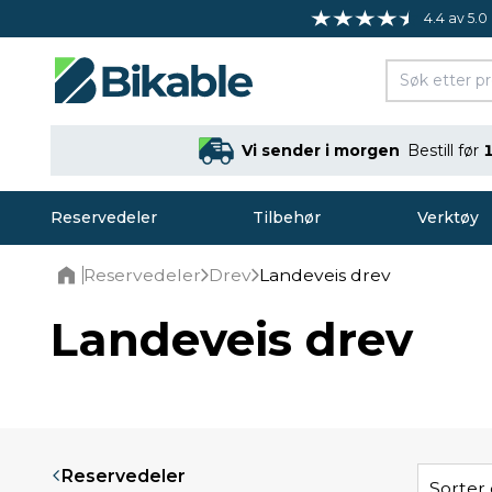
4.4 av 5.0
Vi sender i morgen
Bestill før
Reservedeler
Tilbehør
Verktøy
Reservedeler
Drev
Landeveis drev
Home
Landeveis drev
Reservedeler
Sorter 