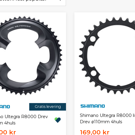
Gratis levering
Shimano Ultegra R8000 li
o Ultegra R8000 Drev
Drev ø110mm 4huls
m 4huls
00 kr
169,00 kr