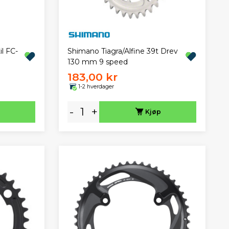
l FC-
Shimano Tiagra/Alfine 39t Drev
130 mm 9 speed
183,00 kr
1-2 hverdager
-
+
Kjøp