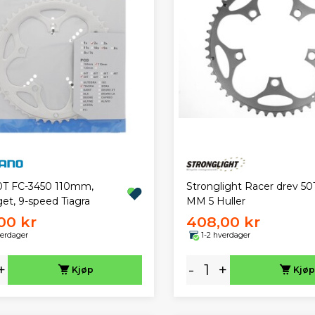
0T FC-3450 110mm,
Stronglight Racer drev 50
get, 9-speed Tiagra
MM 5 Huller
00 kr
408,00 kr
verdager
1-2 hverdager
+
-
+
Kjøp
Kjøp