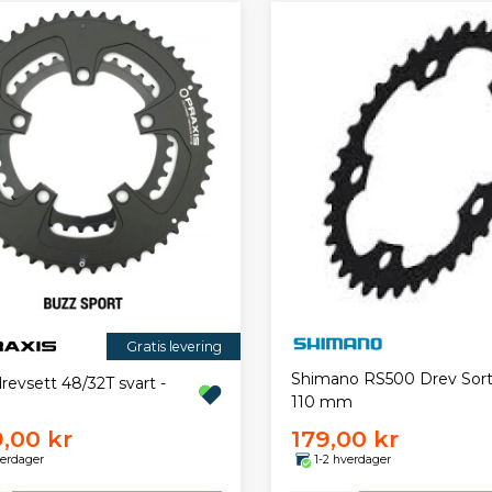
Gratis levering
Shimano RS500 Drev Sort
drevsett 48/32T svart -
110 mm
9,00 kr
179,00 kr
verdager
1-2 hverdager