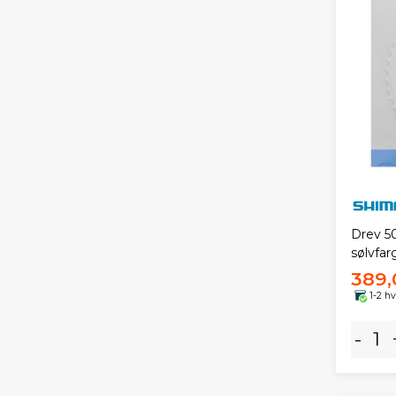
Drev 5
sølvfar
389,
1-2 h
-