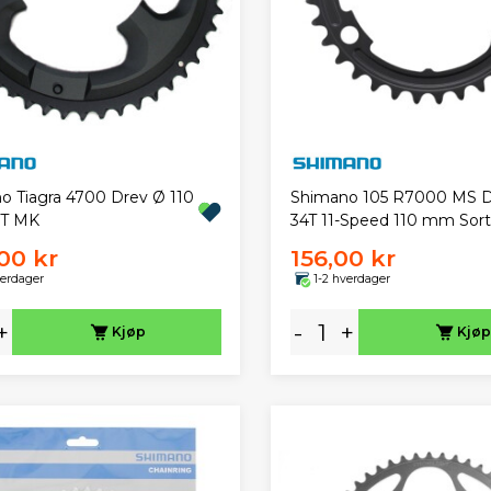
o Tiagra 4700 Drev Ø 110
Shimano 105 R7000 MS D
T MK
34T 11-Speed 110 mm Sort
00 kr
156,00 kr
verdager
1-2 hverdager
+
-
+
Kjøp
Kjøp