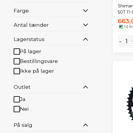
Shiman
Farge
50T 11
663,
Antal tænder
1-2 h
Lagerstatus
-
På lager
Bestillingsvare
Ikke på lager
Outlet
Ja
Nei
På salg