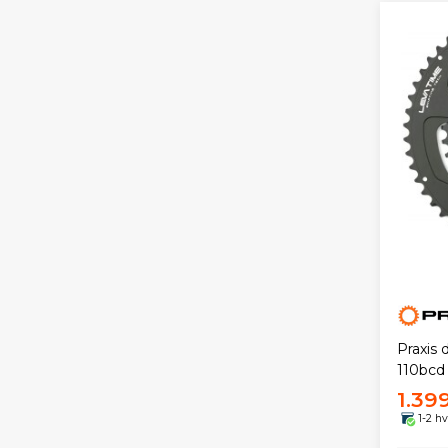
Praxis 
110bcd
1.39
1-2 h