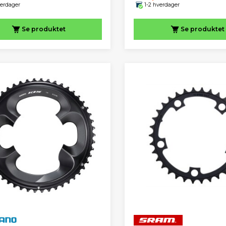
verdager
1-2 hverdager
Se produktet
Se produktet