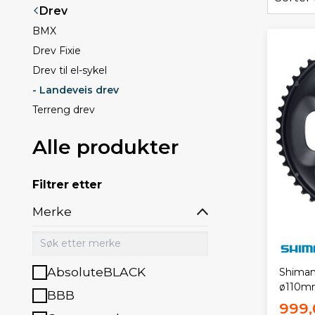
Drev
BMX
Drev Fixie
Drev til el-sykel
- Landeveis drev
Terreng drev
Alle produkter
Filtrer etter
Merke
AbsoluteBLACK
Shiman
ø110m
BBB
999,