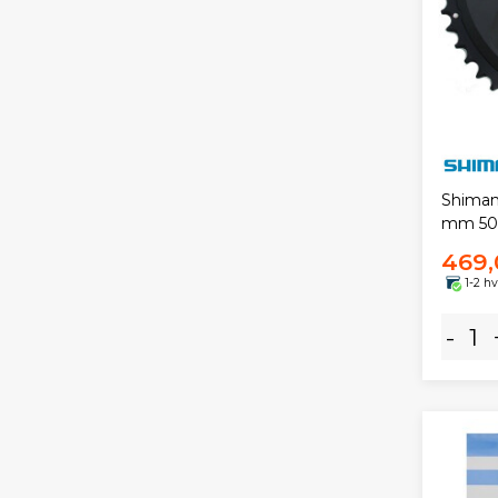
Shiman
mm 50
469,
1-2 h
-