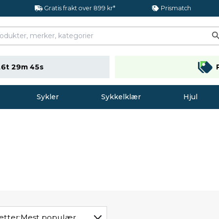
Gratis frakt over 899 kr*
Prismatch
16t 29m 44s
Sykler
Sykkelklær
Hjul
etter:
Mest populær