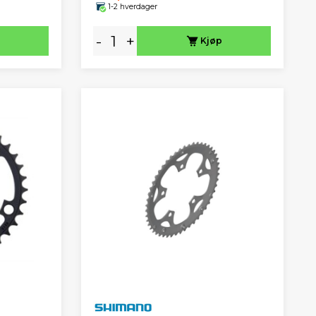
1-2 hverdager
-
+
Kjøp