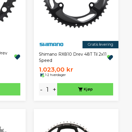
Gratis levering
rev
Shimano RX810 Drev 48T Til 2x11
Speed
1.023,00 kr
1-2 hverdager
-
+
Kjøp