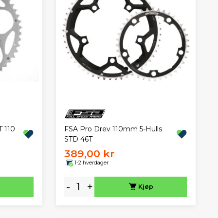
T 110
FSA Pro Drev 110mm 5-Hulls
STD 46T
389,00 kr
1-2 hverdager
-
+
Kjøp