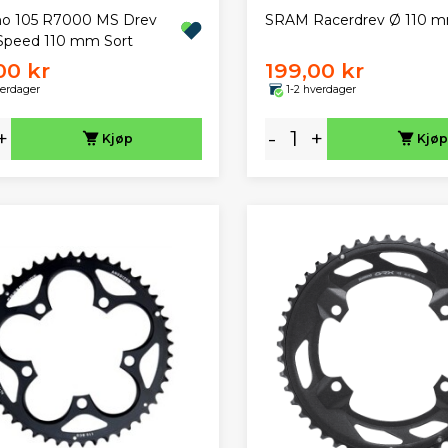
o 105 R7000 MS Drev
SRAM Racerdrev Ø 110 m
-Speed 110 mm Sort
00 kr
199,00 kr
verdager
1-2 hverdager
+
-
+
Kjøp
Kjøp