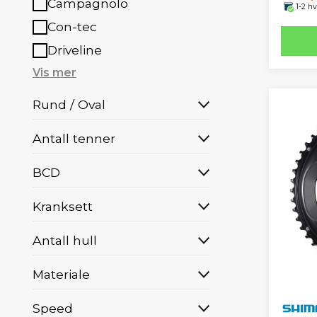
Campagnolo
1-2 h
Con-tec
Driveline
Vis mer
Rund / Oval
Antall tenner
BCD
Kranksett
Antall hull
Materiale
Speed