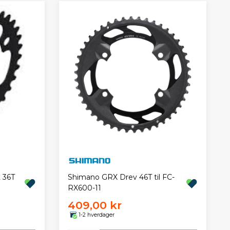
 36T
Shimano GRX Drev 46T til FC-
RX600-11
409,00 kr
1-2 hverdager