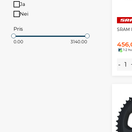
Ja
Nei
Pris
SRAM R
0.00
3140.00
456,
1-2 h
-