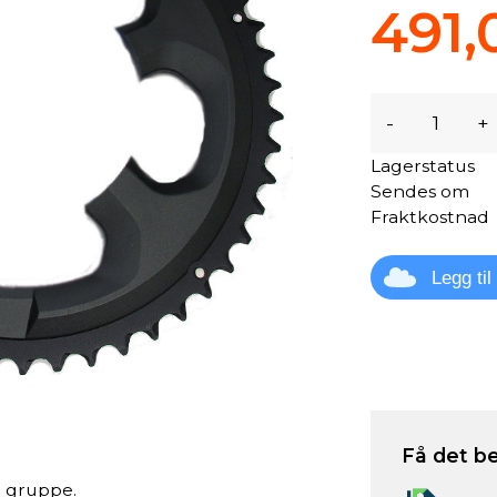
491,
-
+
Lagerstatus
Sendes om
Fraktkostnad
Legg ti
Få det be
0 gruppe.