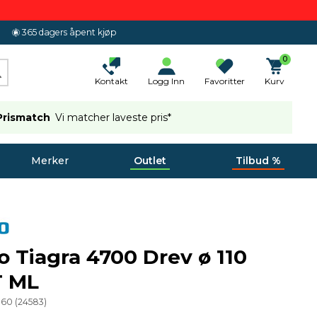
365 dagers åpent kjøp
0
Kontakt
Logg Inn
Favoritter
Kurv
Prismatch
Vi matcher laveste pris*
Merker
Outlet
Tilbud %
 Tiagra 4700 Drev ø 110
 ML
060
(
24583
)