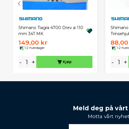
Shimano Tiagra 4700 Drev ø 110
Shimano 
mm 34T MK
Trinsehjul
149,00 kr
88,00
1-2 hverdager
1-2 hver
-
+
-
+
Kjøp
Meld deg på vårt
Motta vårt nyhet