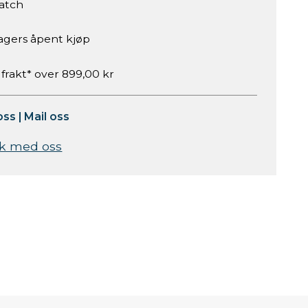
atch
agers åpent kjøp
 frakt* over 899,00 kr
oss
|
Mail oss
k med oss