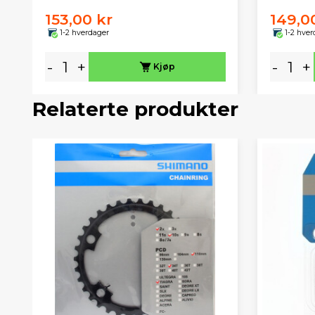
153,00 kr
149,0
1-2 hverdager
1-2 hver
-
+
-
+
Kjøp
Relaterte produkter