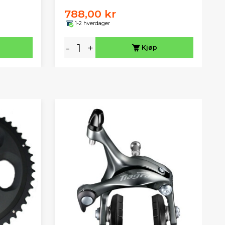
788,00 kr
1-2 hverdager
-
+
Kjøp