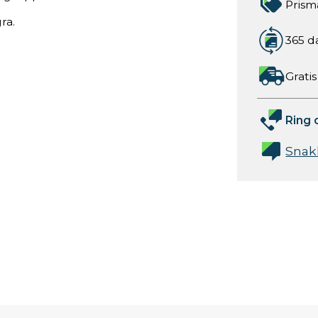
Prism
ra.
365 d
Gratis
Ring 
Snak