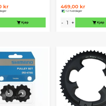
0 kr
469,00 kr
dager
1-2 hverdager
-
+
Kjøp
Kjøp