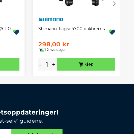
Ø 110
Shimano Tiagra 4700 bakbrems
298,00 kr
1-2 hverdager
-
+
Kjøp
etsoppdateringer!
et-selv" guidene.