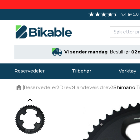
4.4 av 5.0
Vi sender mandag
Bestill før
02d
Reservedeler
Tilbehør
Verktøy
Reservedeler
Drev
Landeveis drev
Shimano T
Home