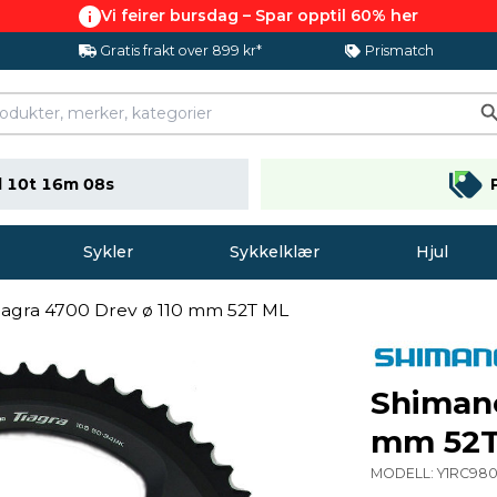
Vi feirer bursdag – Spar opptil 60% her
Gratis frakt over 899 kr*
Prismatch
 10t 16m 07s
Sykler
Sykkelklær
Hjul
iagra 4700 Drev ø 110 mm 52T ML
Shimano
mm 52T
MODELL:
Y1RC98