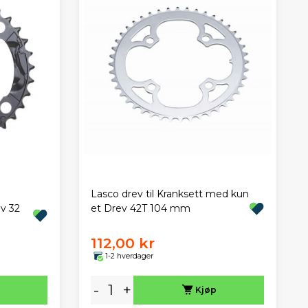
Lasco drev til Kranksett med kun
v 32
et Drev 42T 104 mm
112,00 kr
1-2 hverdager
-
+
Kjøp