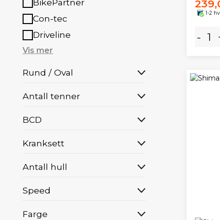
BikePartner
239,
1-2 h
Con-tec
Driveline
-
Vis mer
Rund / Oval
Antall tenner
BCD
Kranksett
Antall hull
Speed
Farge