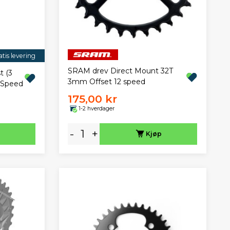
tis levering
SRAM drev Direct Mount 32T
t (3
3mm Offset 12 speed
-Speed
175,00 kr
1-2 hverdager
-
+
Kjøp