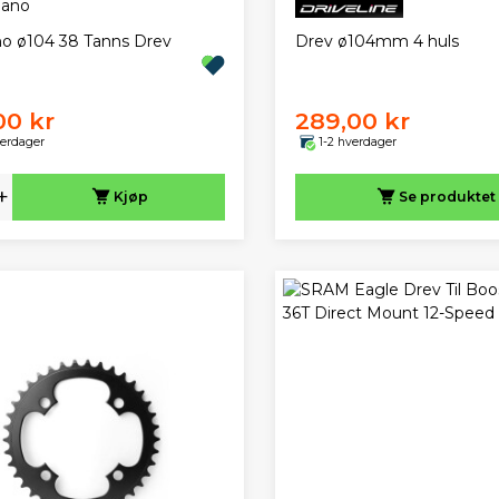
o ø104 38 Tanns Drev
Drev ø104mm 4 huls
00 kr
289,00 kr
verdager
1-2 hverdager
+
Kjøp
Se produktet