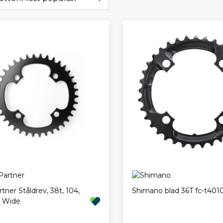
tner Ståldrev, 38t, 104,
Shimano blad 36T fc-t401
 Wide