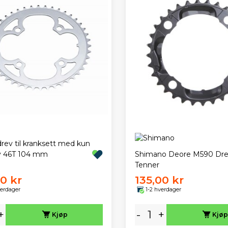
rev til kranksett med kun
v 46T 104 mm
Shimano Deore M590 Dre
Tenner
00 kr
135,00 kr
verdager
1-2 hverdager
+
-
+
Kjøp
Kjøp