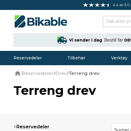
4.4 av 5.0
Vi sender i dag
Bestill før
08
Reservedeler
Tilbehør
Verktøy
Reservedeler
Drev
Terreng drev
Home
Terreng drev
Reservedeler
Sorter 