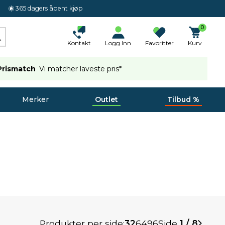
365 dagers åpent kjøp
0
Kontakt
Logg Inn
Favoritter
Kurv
Prismatch
Vi matcher laveste pris*
Merker
Outlet
Tilbud %
Produkter per side:
32
64
96
Side
1 / 8