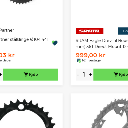
Gra
tner stålklinge Ø104 44T
SRAM Eagle Drev Til Boos
mm) 36T Direct Mount 12
03 kr
999,00 kr
verdager
1-2 hverdager
+
-
+
Kjøp
Kjøp