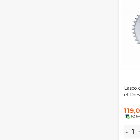
Lasco d
et Dre
119,
1-2 h
-