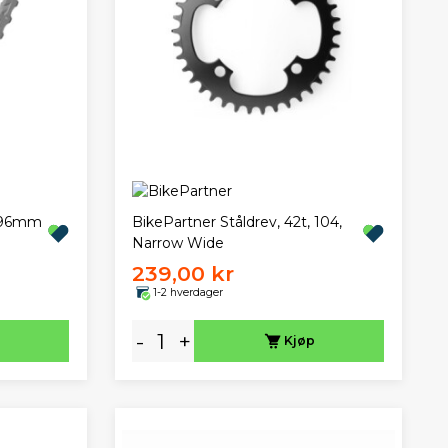
Ø96mm
BikePartner Ståldrev, 42t, 104,
Narrow Wide
239,00 kr
1-2 hverdager
-
+
Kjøp