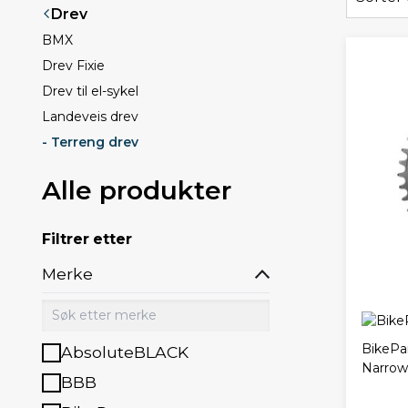
Drev
BMX
Drev Fixie
Drev til el-sykel
Landeveis drev
- Terreng drev
Alle produkter
Filtrer etter
Merke
BikePar
AbsoluteBLACK
Narrow
BBB