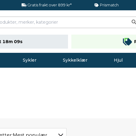
Gratis frakt over 899 kr*
Prismatch
t 18m 08s
Sykler
Sykkelklær
Hjul
etter:
Mest populær