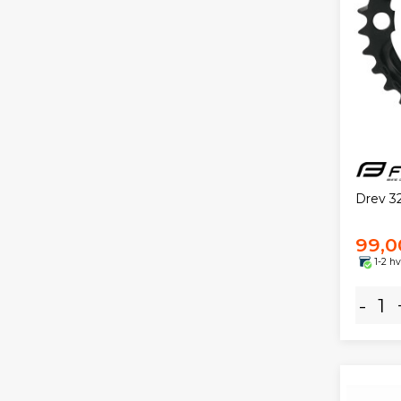
Drev 3
99,0
1-2 h
-