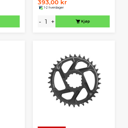
393,00 kr
1-2 hverdager
-
+
Kjøp