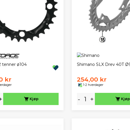
2 tenner ø104
Shimano SLX Drev 40T 
0 kr
254,00 kr
verdager
1-2 hverdager
+
-
+
Kjøp
Kjøp