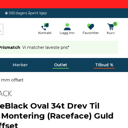
365 dagers åpent kjøp
0
Kontakt
Logg Inn
Favoritter
Kurv
Prismatch
Vi matcher laveste pris*
Merker
Outlet
Tilbud %
3 mm offset
eBlack Oval 34t Drev Til
 Montering (Raceface) Guld
fset