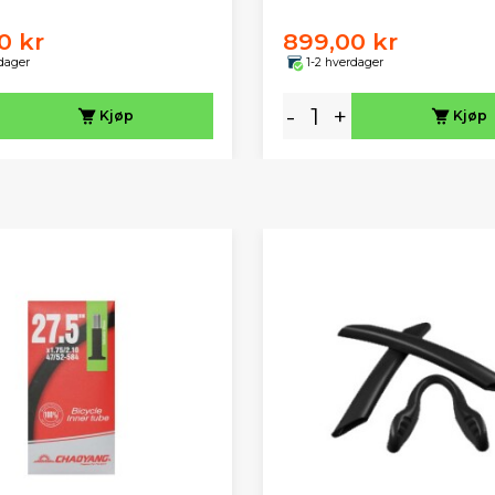
0 kr
899,00 kr
dager
1-2 hverdager
-
+
Kjøp
Kjøp