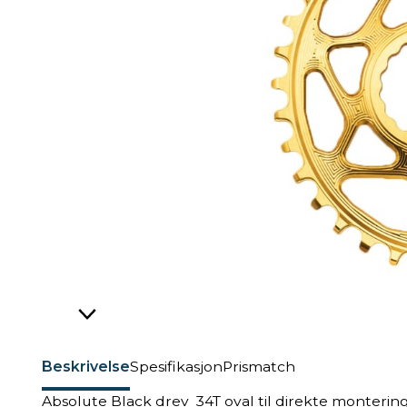
Beskrivelse
Spesifikasjon
Prismatch
Absolute Black drev 34T oval til direkte monteri