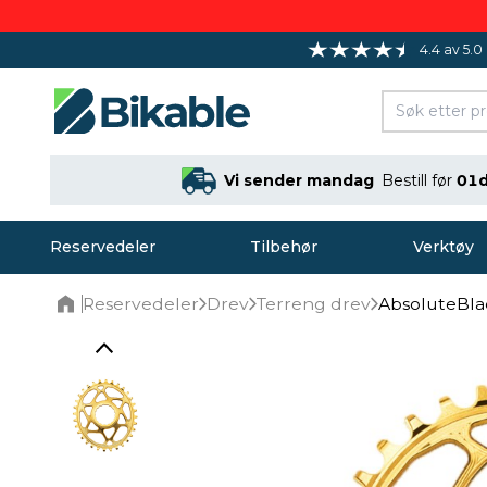
4.4 av 5.0
Vi sender mandag
Bestill før
01d
Reservedeler
Tilbehør
Verktøy
Reservedeler
Drev
Terreng drev
AbsoluteBlac
Home