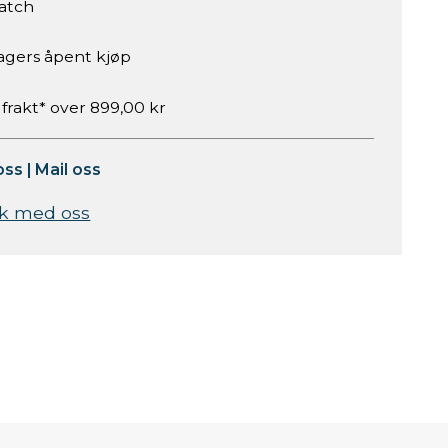
atch
agers åpent kjøp
 frakt* over 899,00 kr
oss
|
Mail oss
k med oss