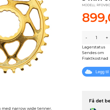
MODELL:
RFOVBO
899,
-
+
Lagerstatus
Sendes om
Fraktkostnad
Legg ti
Få det be
ng med narrow wide tenner.