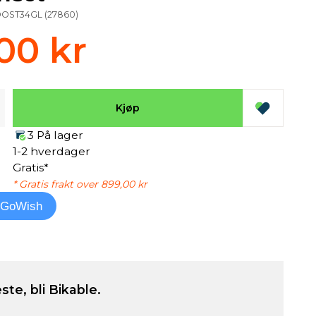
OST34GL
(
27860
)
00 kr
Kjøp
3 På lager
1-2 hverdager
Gratis*
* Gratis frakt over 899,00 kr
l GoWish
ste, bli Bikable.