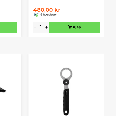
480,00 kr
1-2 hverdager
-
+
Kjøp