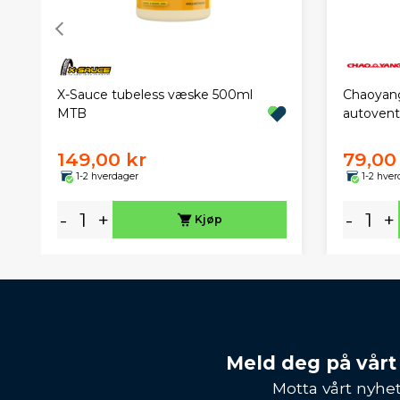
X-Sauce tubeless væske 500ml
Chaoyang 
MTB
autoven
149,00 kr
79,00
1-2 hverdager
1-2 hver
-
+
-
+
Kjøp
Meld deg på vårt
Motta vårt nyhet