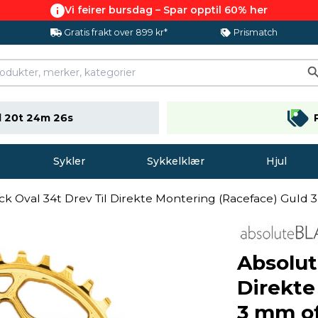
Vi feirer bursdag – Spar opptil 60% her
Gratis frakt over 899 kr*
Prismatch
 20t 24m 26s
Sykler
Sykkelklær
Hjul
k Oval 34t Drev Til Direkte Montering (Raceface) Guld 
Absolut
Direkte
3 mm of