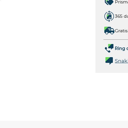
Prism
365 d
Gratis
Ring 
Snak