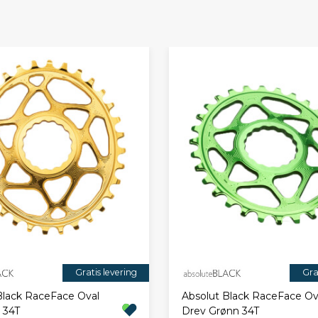
Gratis levering
Gra
Black RaceFace Oval
Absolut Black RaceFace Ov
 34T
Drev Grønn 34T