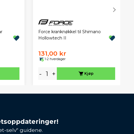
ar
Force kranknøkkel til Shimano
Hollowtech II
131,00 kr
1-2 hverdager
-
+
Kjøp
etsoppdateringer!
et-selv" guidene.