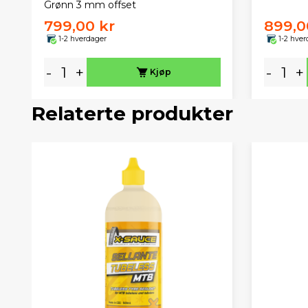
Grønn 3 mm offset
799,00 kr
899,0
1-2 hverdager
1-2 hver
-
+
-
+
Kjøp
Relaterte produkter