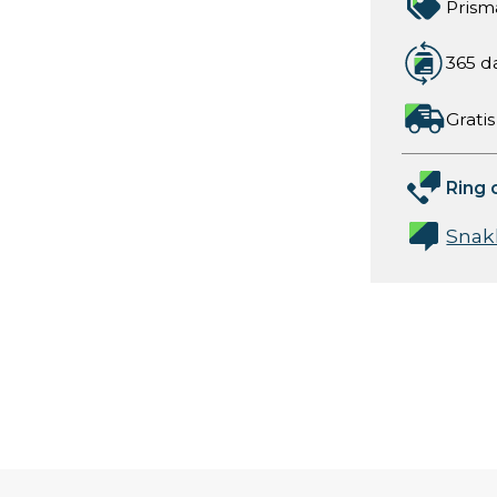
Prism
365 d
Gratis
Ring 
Snak