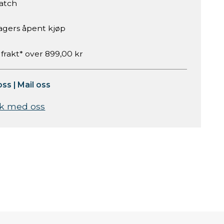
atch
agers åpent kjøp
 frakt* over 899,00 kr
oss
|
Mail oss
k med oss