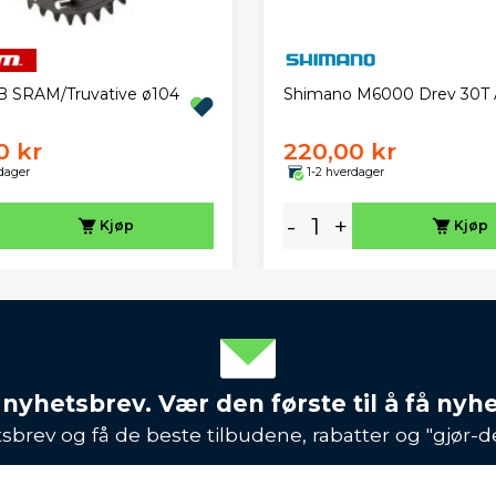
B SRAM/Truvative ø104
Shimano M6000 Drev 30T
0 kr
220,00 kr
dager
1-2 hverdager
-
+
Kjøp
Kjøp
 nyhetsbrev. Vær den første til å få nyh
sbrev og få de beste tilbudene, rabatter og "gjør-d