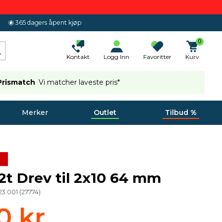
365 dagers åpent kjøp
0
Kontakt
Logg Inn
Favoritter
Kurv
Prismatch
Vi matcher laveste pris*
Merker
Outlet
Tilbud %
t Drev til 2x10 64 mm
023.001
(
27774
)
0 kr