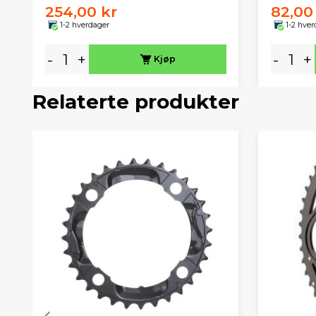
254,00 kr
82,00
1-2 hverdager
1-2 hver
-
+
-
+
Kjøp
Relaterte produkter