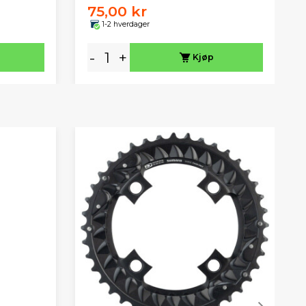
75,00 kr
1-2 hverdager
-
+
Kjøp