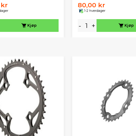
 kr
80,00 kr
dager
1-2 hverdager
-
+
Kjøp
Kjøp