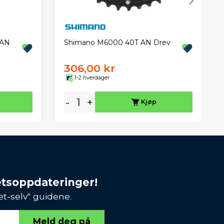
 AN
Shimano M6000 40T AN Drev
306,00 kr
1-2 hverdager
-
+
Kjøp
etsoppdateringer!
et-selv" guidene.
Meld deg på