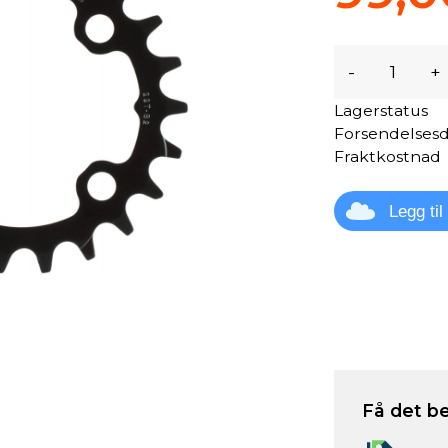
-
+
Lagerstatus
Forsendelses
Fraktkostnad
Legg ti
Få det be