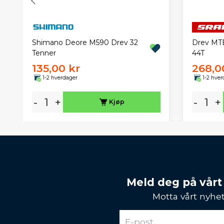
Shimano Deore M590 Drev 32
Drev MT
Tenner
44T
135,00 kr
268,0
1-2 hverdager
1-2 hver
-
+
-
+
Kjøp
Meld deg på vårt
Motta vårt nyhet