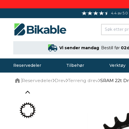
4.4 av 5.0
Vi sender mandag
Bestill før
02d
Reservedeler
Tilbehør
Verktøy
Reservedeler
Drev
Terreng drev
SRAM 22t Dr
Home