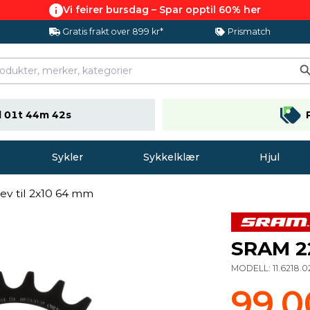
Vi feirer bursdag – Spar opptil 60% her
Gratis frakt over 899 kr*
Prismatch
 01t 44m 41s
Sykler
Sykkelklær
Hjul
ev til 2x10 64 mm
SRAM 22
MODELL:
11.6218.
99,0