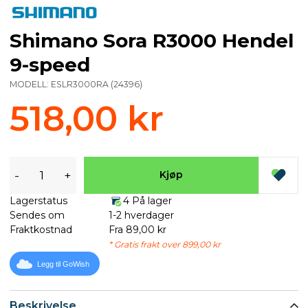
Shimano Sora R3000 Hendel
9-speed
MODELL:
ESLR3000RA
(
24396
)
518,00 kr
-
+
Kjøp
Lagerstatus
4 På lager
Sendes om
1-2 hverdager
Fraktkostnad
Fra 89,00 kr
* Gratis frakt over 899,00 kr
Legg til GoWish
Beskrivelse