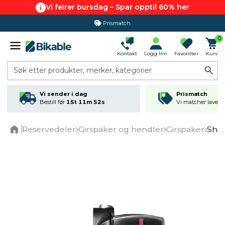
Vi feirer bursdag – Spar opptil 60% her
Prismatch
365 dagers åpent kjøp
0
Kontakt
Logg Inn
Favoritter
Kurv
Søk etter produkter, merker, kategorier
Vi sender i dag
Prismatch
Bestill før
15t 11m 51s
Vi matcher laveste
Reservedeler
Girspaker og hendler
Girspaker
Shi
Home