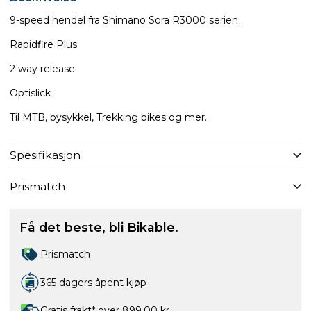
9-speed hendel fra Shimano Sora R3000 serien.
Rapidfire Plus
2 way release.
Optislick
​Til MTB, bysykkel, Trekking bikes og mer.
Spesifikasjon
Prismatch
Få det beste, bli Bikable.
Prismatch
365 dagers åpent kjøp
Gratis frakt* over 899,00 kr