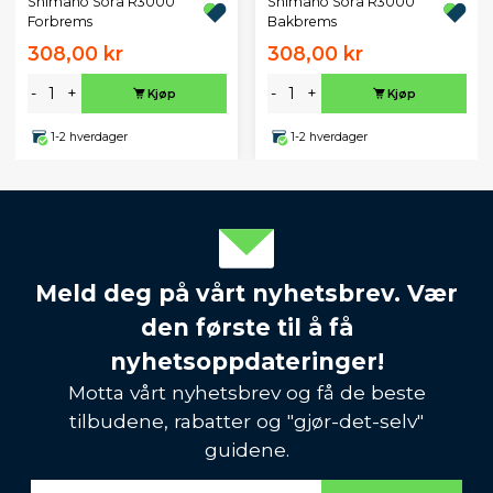
Shimano Sora R3000
Shimano Sora R3000
Forbrems
Bakbrems
308,00 kr
308,00 kr
-
+
-
+
Kjøp
Kjøp
1-2 hverdager
1-2 hverdager
Meld deg på vårt nyhetsbrev. Vær
den første til å få
nyhetsoppdateringer!
Motta vårt nyhetsbrev og få de beste
tilbudene, rabatter og "gjør-det-selv"
guidene.