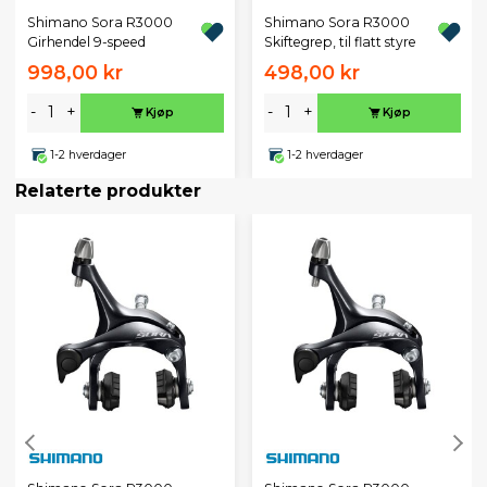
Shimano Sora R3000
Shimano Sora R3000
Girhendel 9-speed
Skiftegrep, til flatt styre
998,00 kr
498,00 kr
-
+
-
+
Kjøp
Kjøp
1-2 hverdager
1-2 hverdager
Relaterte produkter