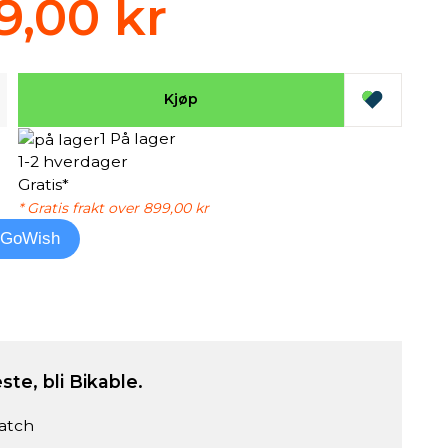
9,00 kr
Kjøp
1 På lager
1-2 hverdager
Gratis*
* Gratis frakt over 899,00 kr
l GoWish
ste, bli Bikable.
atch