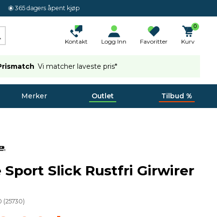
365 dagers åpent kjøp
0
Kontakt
Logg Inn
Favoritter
Kurv
Prismatch
Vi matcher laveste pris*
Merker
Outlet
Tilbud %
 Sport Slick Rustfri Girwirer
0
(
25730
)