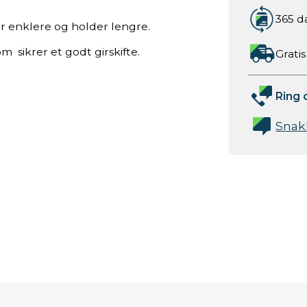
365 d
lir enklere og holder lengre.
om sikrer et godt girskifte.
Gratis
Ring 
Snak