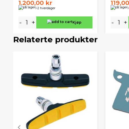
1.200,00 kr
119,00
1-2 hverdager
1
-
+
-
+
Kjøp
Relaterte produkter