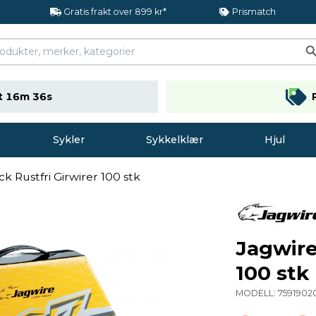
Gratis frakt over 899 kr*
Prismatch
t 16m 35s
Sykler
Sykkelklær
Hjul
ck Rustfri Girwirer 100 stk
Jagwire
100 stk
MODELL:
7591902