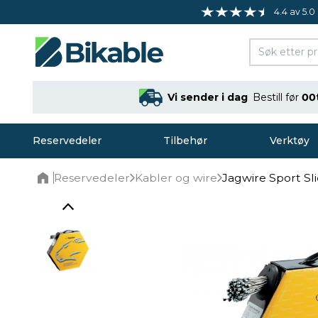
4.4 av 5.0
Vi sender i dag
Bestill før
00
Reservedeler
Tilbehør
Verktøy
Reservedeler
Kabler og wire
Jagwire Sport Sli
Home