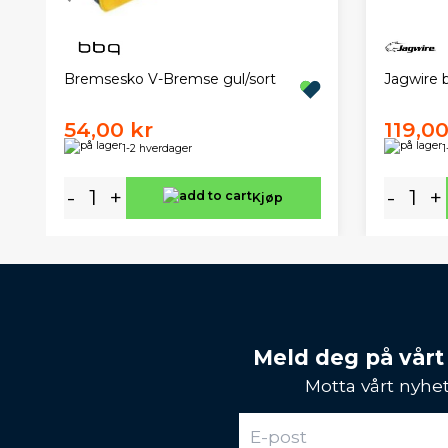
Jagwire 
Bremsesko V-Bremse gul/sort
54,00 kr
119,00
1-2 hverdager
1
-
+
-
+
Kjøp
Meld deg på vårt
Motta vårt nyhet