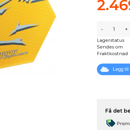
2.46
-
+
Lagerstatus
Sendes om
Fraktkostnad
Legg ti
Få det be
Prism