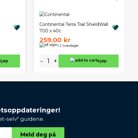
Continental Terra Trail ShieldWall
700 x 40c
259,00 kr
1-2 hverdager
-
+
Kjøp
Kjøp
etsoppdateringer!
et-selv" guidene.
Meld deg på