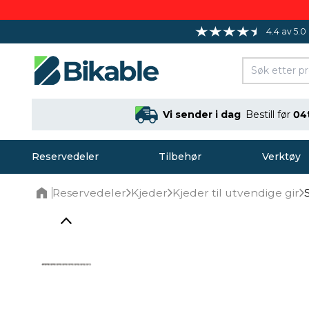
4.4 av 5.0
Vi sender i dag
Bestill før
04
Reservedeler
Tilbehør
Verktøy
Reservedeler
Kjeder
Kjeder til utvendige gir
Home