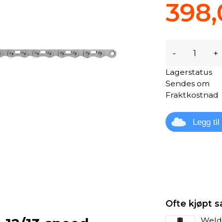
398,
-
+
Lagerstatus
Sendes om
Fraktkostnad
Legg ti
Ofte kjøpt
Weldt