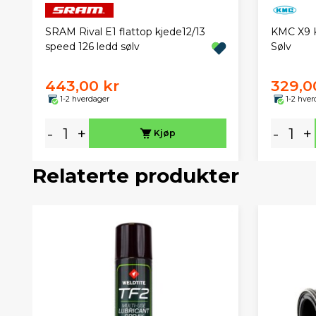
KMC X9 K
SRAM Rival E1 flattop kjede12/13
Sølv
speed 126 ledd sølv
443,00 kr
329,0
1-2 hverdager
1-2 hver
-
+
-
+
Kjøp
Relaterte produkter