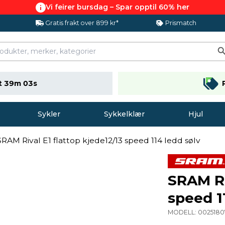
Vi feirer bursdag – Spar opptil 60% her
Gratis frakt over 899 kr*
Prismatch
t 39m 03s
Sykler
Sykkelklær
Hjul
SRAM Rival E1 flattop kjede12/13 speed 114 ledd sølv
SRAM Ri
speed 1
MODELL:
0025180