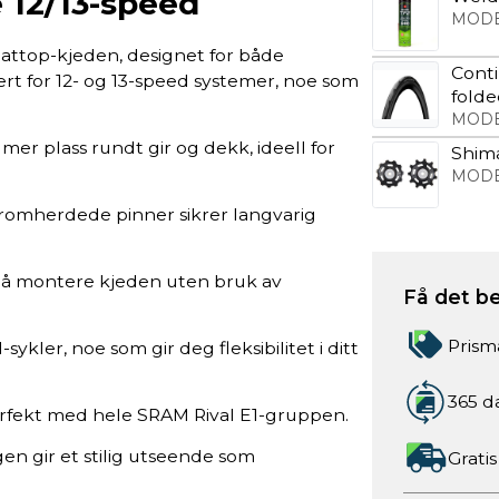
e 12/13-speed
MODE
attop-kjeden, designet for både
Conti
ert for 12- og 13-speed systemer, noe som
fold
MODE
r mer plass rundt gir og dekk, ideell for
Shim
MODE
kromherdede pinner sikrer langvarig
t å montere kjeden uten bruk av
Få det be
Prism
sykler, noe som gir deg fleksibilitet i ditt
365 d
perfekt med hele SRAM Rival E1-gruppen.
en gir et stilig utseende som
Gratis