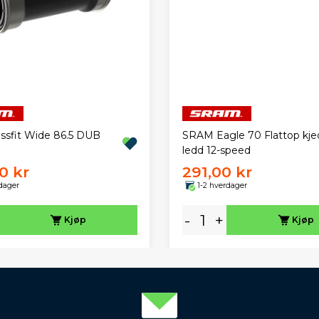
ssfit Wide 86.5 DUB
SRAM Eagle 70 Flattop kje
ledd 12-speed
0 kr
291,00 kr
dager
1-2 hverdager
-
+
Kjøp
Kjøp