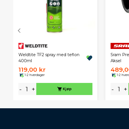
Weldtite TF2 spray med teflon
Sram Pre
400ml
Aksel
119,00 kr
489,0
1-2 hverdager
1-2 hver
-
+
-
+
Kjøp