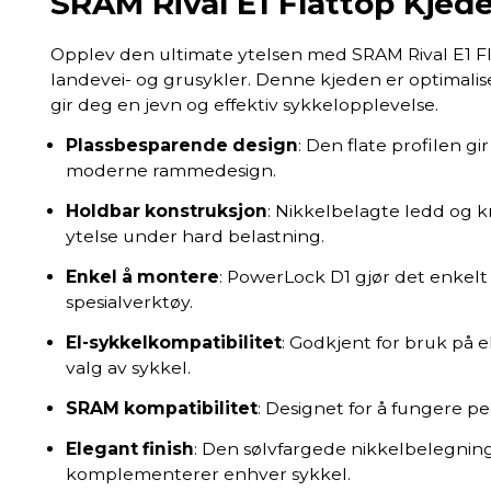
SRAM Rival E1 Flattop Kjed
Opplev den ultimate ytelsen med SRAM Rival E1 Fl
landevei- og grusykler. Denne kjeden er optimalis
gir deg en jevn og effektiv sykkelopplevelse.
Plassbesparende design
: Den flate profilen gi
moderne rammedesign.
Holdbar konstruksjon
: Nikkelbelagte ledd og 
ytelse under hard belastning.
Enkel å montere
: PowerLock D1 gjør det enkel
spesialverktøy.
El-sykkelkompatibilitet
: Godkjent for bruk på el-
valg av sykkel.
SRAM kompatibilitet
: Designet for å fungere 
Elegant finish
: Den sølvfargede nikkelbelegning
komplementerer enhver sykkel.