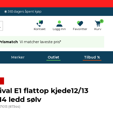
365 dagers åpent kjøp
0
Kontakt
Logg Inn
Favoritter
Kurv
Prismatch
Vi matcher laveste pris*
Merker
Outlet
Tilbud %
val E1 flattop kjede12/13
14 ledd sølv
71013
(
87344
)