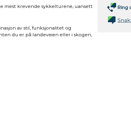
 de mest krevende sykkelturene, uansett
Ring 
Snak
sjon av stil, funksjonalitet og
nten du er på landeveien eller i skogen,