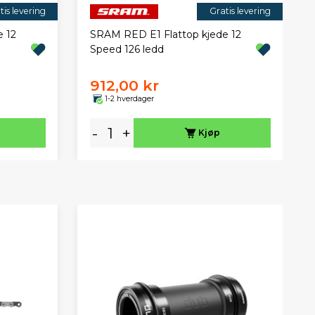
tis levering
Gratis levering
 12
SRAM RED E1 Flattop kjede 12
Speed 126 ledd
912,00 kr
1-2 hverdager
-
+
Kjøp