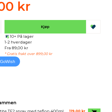
00 kr
Kjøp
10+ På lager
1-2 hverdager
Fra 89,00 kr
* Gratis frakt over 899,00 kr
l GoWish
 sammen
ite TF2 spray med teflon 400ml
119,00 kr