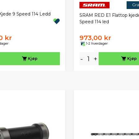
Gra
jede 9 Speed 114 Ledd
SRAM RED E1 Flattop kjede
Speed 114 led
0 kr
973,00 kr
dager
1-2 hverdager
-
+
Kjøp
Kjøp