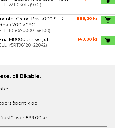
LL:
WT-03015
(
5031
)
nental Grand Prix 5000 S TR
669,00 kr
edekk 700 x 28C
LL:
1018670000
(
68100
)
ano M8000 trinsehjul
149,00 kr
LL:
Y5RT98120
(
22042
)
ste, bli Bikable.
atch
agers åpent kjøp
 frakt* over 899,00 kr