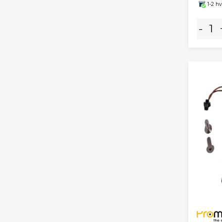
1-2 h
-