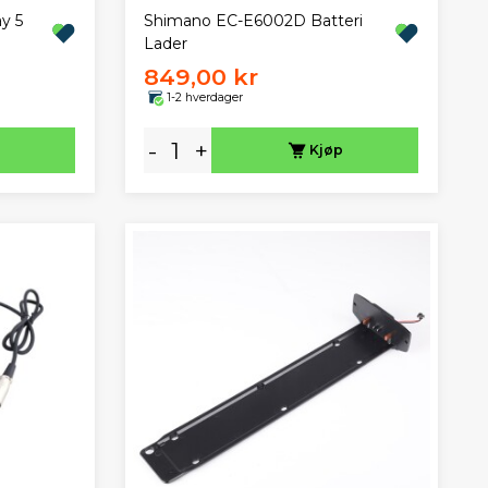
y 5
Shimano EC-E6002D Batteri
Lader
849,00 kr
1-2 hverdager
-
+
Kjøp