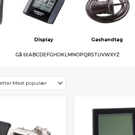
Display
Gashandtag
Gå til:
A
B
C
D
E
F
G
H
I
J
K
L
M
N
O
P
Q
R
S
T
U
V
W
X
Y
Z
etter:
Mest populær