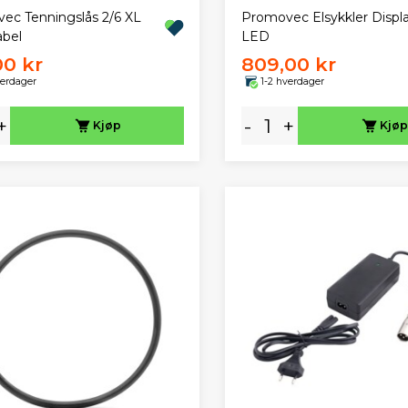
ec Tenningslås 2/6 XL
Promovec Elsykkler Displa
bel
LED
00 kr
809,00 kr
verdager
1-2 hverdager
+
-
+
Kjøp
Kjøp