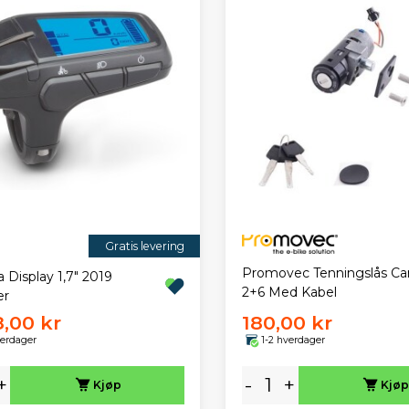
Gratis levering
Promovec Tenningslås Car
 Display 1,7" 2019
2+6 Med Kabel
er
8,00 kr
180,00 kr
verdager
1-2 hverdager
+
-
+
Kjøp
Kjøp