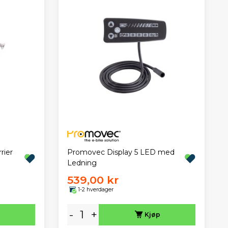
rier
Promovec Display 5 LED med
Ledning
539,00 kr
1-2 hverdager
-
+
Kjøp