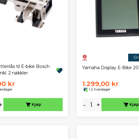
Gra
terilås til E-bike Bosch
Yamaha Display E-Bike 20
inkl. 2 nøkkler
00 kr
1.299,00 kr
verdager
1-2 hverdager
+
-
+
Kjøp
Kjøp