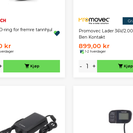
Gra
-ring for fremre tannhjul
Promovec Lader 36V/2.00
Ben Kontakt
0 kr
899,00 kr
hverdager
1-2 hverdager
+
-
+
Kjøp
Kjøp