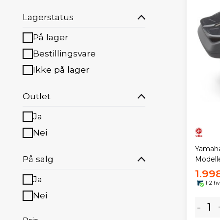
Lagerstatus
På lager
Bestillingsvare
Ikke på lager
Outlet
Ja
Nei
Yamaha
På salg
Modell
1.99
Ja
1-2 h
Nei
-