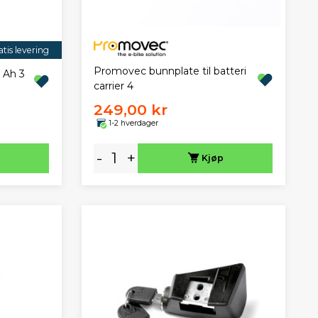
tis levering
Promovec bunnplate til batteri
 Ah 3
carrier 4
249,00 kr
1-2 hverdager
-
+
Kjøp