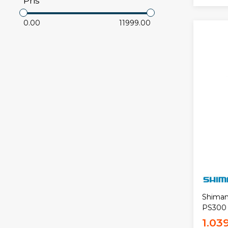
Pris
0.00
11999.00
Shima
PS300 
1.03