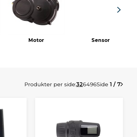
Motor
Sensor
Produkter per side:
32
64
96
Side
1 / 7