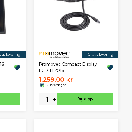
tis levering
Gratis levering
16
Promovec Compact Display
LCD Til 2016
1.259,00 kr
1-2 hverdager
-
+
Kjøp