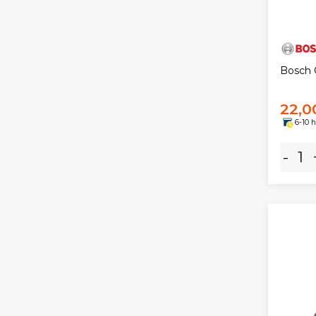
Bosch O
22,0
6-10 
-