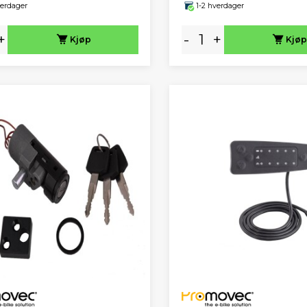
verdager
1-2 hverdager
+
-
+
Kjøp
Kjøp