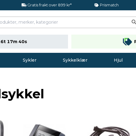
Gratis frakt over 899 kr*
Prismatch
16t 17m 39s
Sykler
Sykkelklær
Hjul
lsykkel