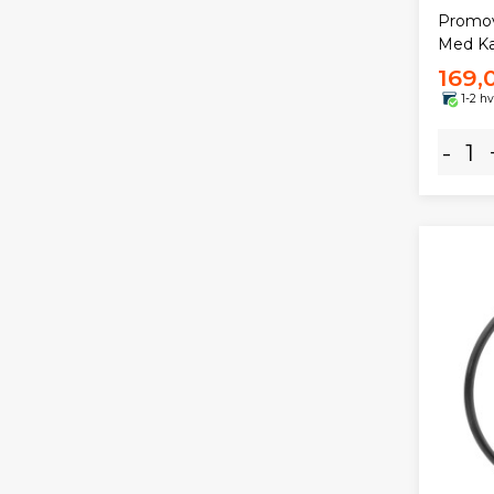
Promov
Med Ka
169,
1-2 h
-