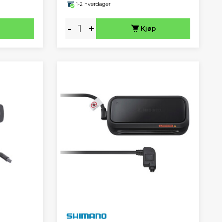
1-2 hverdager
-
+
Kjøp