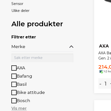
Sensor
Ulike deler
Alle produkter
Filtrer etter
Merke
AXA Bat
Gen. 2 
214,
AXA
1-2 h
Bafang
-
Basil
Bike attitude
Bosch
Vis mer