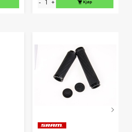
-
+
Kjøp