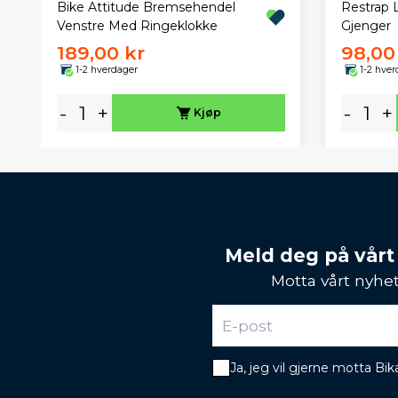
Restrap 
Bike Attitude Bremsehendel
Gjenger
Venstre Med Ringeklokke
189,00 kr
98,00
1-2 hverdager
1-2 hver
-
+
-
+
Kjøp
Meld deg på vårt
Motta vårt nyhet
Ja, jeg vil gjerne motta B