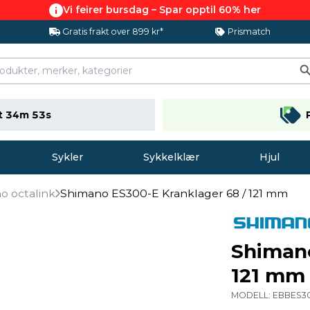
Vi feirer bursdag – Spar opptil 60% her
Gratis frakt over 899 kr*
Prismatch
t 34m 52s
Sykler
Sykkelklær
Hjul
o octalink
Shimano ES300-E Kranklager 68 / 121 mm
Shimano
121 mm
MODELL:
EBBES3