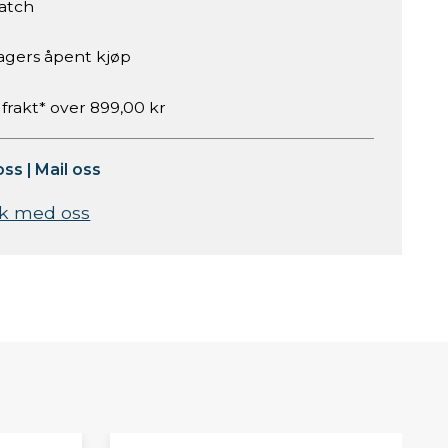
atch
agers åpent kjøp
 frakt* over 899,00 kr
oss
|
Mail oss
k med oss