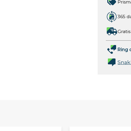
Prism
365 d
Gratis
Ring 
Snak