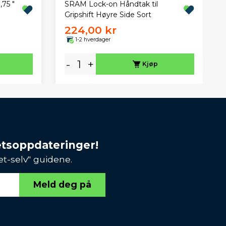
75 "
SRAM Lock-on Håndtak til
Gripshift Høyre Side Sort
224,00 kr
1-2 hverdager
-
+
Kjøp
etsoppdateringer!
et-selv" guidene.
Meld deg på