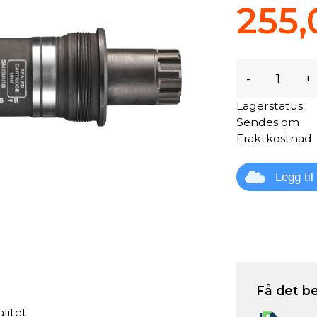
255,
-
+
Lagerstatus
Sendes om
Fraktkostnad
Legg ti
Få det be
litet.