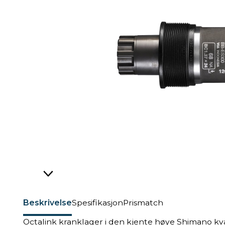
Beskrivelse
Spesifikasjon
Prismatch
Octalink kranklager i den kjente høye Shimano kva