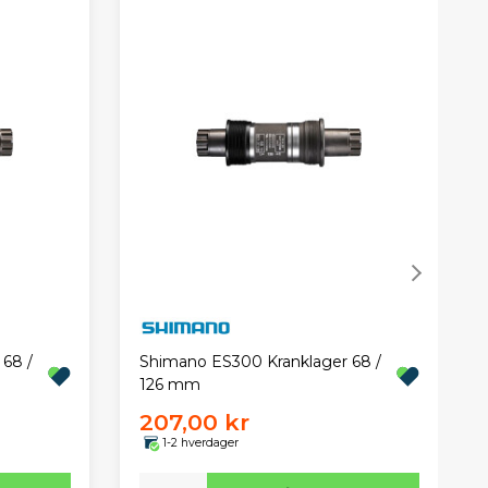
68 /
Shimano ES300 Kranklager 68 /
126 mm
207,00 kr
1-2 hverdager