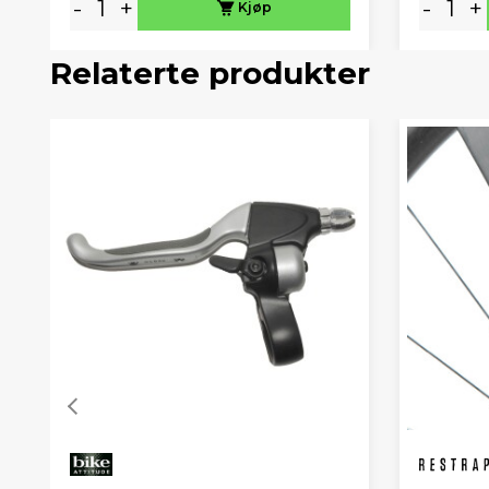
-
+
-
+
Kjøp
Relaterte produkter