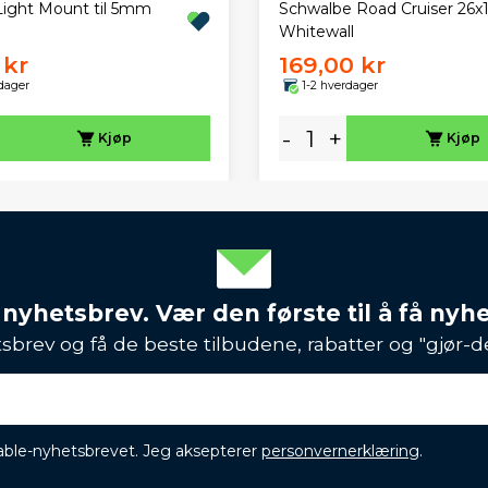
Light Mount til 5mm
Schwalbe Road Cruiser 26x1,
Whitewall
 kr
169,00 kr
dager
1-2 hverdager
-
+
Kjøp
Kjøp
 nyhetsbrev. Vær den første til å få nyh
sbrev og få de beste tilbudene, rabatter og "gjør-d
ikable-nyhetsbrevet. Jeg aksepterer
personvernerklæring
.