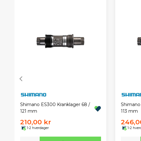
Shimano ES300 Kranklager 68 /
Shimano 
121 mm
113 mm
210,00 kr
246,0
1-2 hverdager
1-2 hver