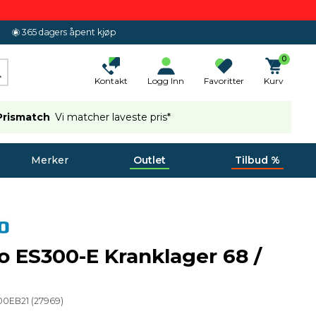
365 dagers åpent kjøp
0
Kontakt
Logg Inn
Favoritter
Kurv
Prismatch
Vi matcher laveste pris*
Merker
Outlet
Tilbud %
 ES300-E Kranklager 68 /
00EB21
(
27969
)