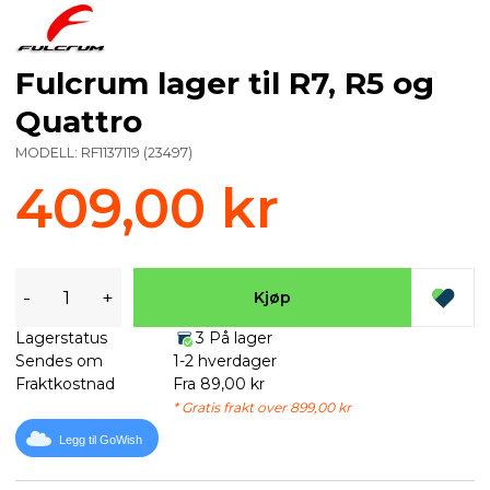
Fulcrum lager til R7, R5 og
Quattro
MODELL:
RF1137119
(
23497
)
409,00 kr
-
+
Kjøp
Lagerstatus
3 På lager
Sendes om
1-2 hverdager
Fraktkostnad
Fra 89,00 kr
* Gratis frakt over 899,00 kr
Legg til GoWish