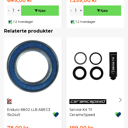
649,00 kr
1.259,00 kr
-
+
-
+
Kjøp
Kjøp
1-2 hverdager
1-2 hverdager
Relaterte produkter
Service Kit Til
Enduro 6802 LLB ABEC3
CeramicSpeed
15x24x5
78,00 kr
199,00 kr