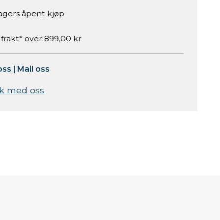
agers åpent kjøp
 frakt* over 899,00 kr
oss
|
Mail oss
k med oss