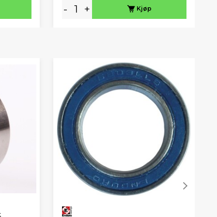
-
+
Kjøp
5