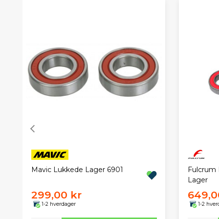
Mavic Lukkede Lager 6901
Fulcrum
Lager
299,00 kr
649,0
1-2 hverdager
1-2 hver