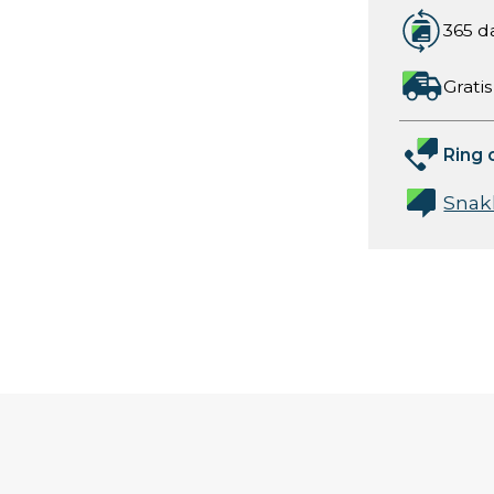
365 d
Gratis
Ring 
Snak