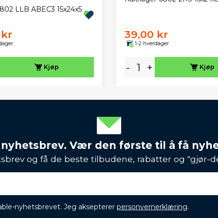
802 LLB ABEC3 15x24x5
 kr
39,00 kr
dager
1-2 hverdager
-
+
Kjøp
Kjøp
 nyhetsbrev. Vær den første til å få nyh
sbrev og få de beste tilbudene, rabatter og "gjør-d
ikable-nyhetsbrevet. Jeg aksepterer
personvernerklæring
.