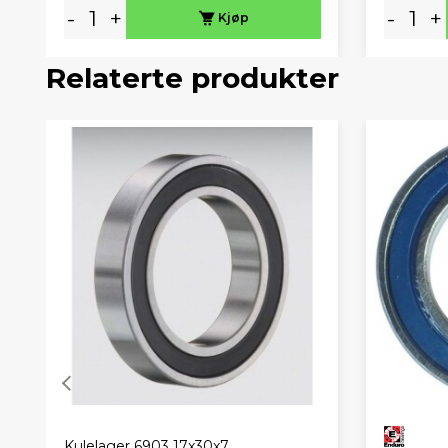
-
+
-
+
Kjøp
Relaterte produkter
Kulelager 6903 17x30x7