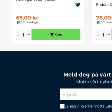
Enduro 6
69,00 kr
78,00
1-2 hverdager
1-2 hver
-
+
-
+
Kjøp
Meld deg på vårt
Motta vårt nyhet
Ja, jeg vil gjerne motta B