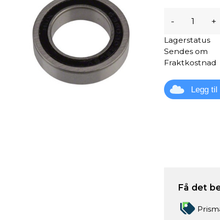
-
+
Lagerstatus
Sendes om
Fraktkostnad
Legg ti
Få det be
Prism