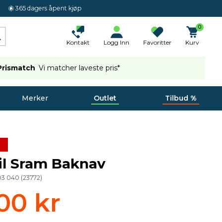
365 dagers åpent kjøp
0
Kontakt
Logg Inn
Favoritter
Kurv
Prismatch
Vi matcher laveste pris*
Merker
Outlet
Tilbud %
il Sram Baknav
003 040
(
23772
)
00 kr