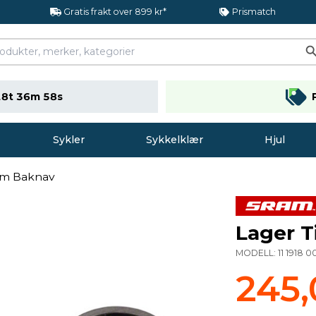
Gratis frakt over 899 kr*
Prismatch
18t 36m 57s
Sykler
Sykkelklær
Hjul
ram Baknav
Lager T
MODELL:
11 1918 
245,