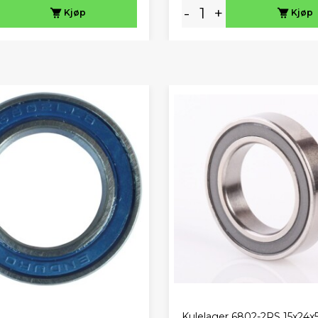
-
+
Kjøp
Kjøp
Kulelager 6802-2RS 15x24x