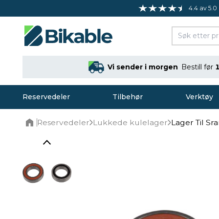
4.4 av 5.0
Vi sender i morgen
Bestill før
Reservedeler
Tilbehør
Verktøy
Reservedeler
Lukkede kulelager
Lager Til S
Home