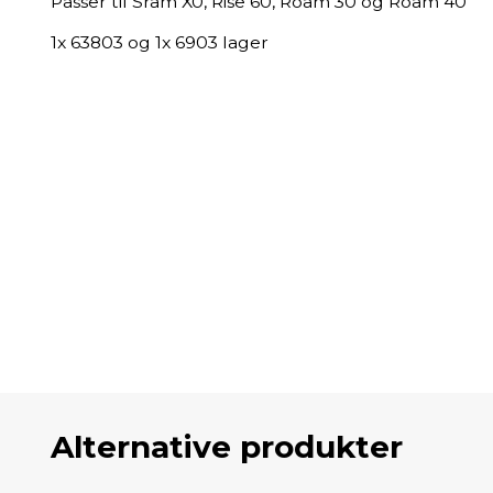
Passer til Sram X0, Rise 60, Roam 30 og Roam 40
1x 63803 og 1x 6903 lager
Alternative produkter