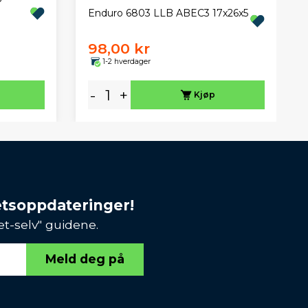
Enduro 6803 LLB ABEC3 17x26x5
98,00 kr
1-2 hverdager
-
+
Kjøp
etsoppdateringer!
et-selv" guidene.
Meld deg på