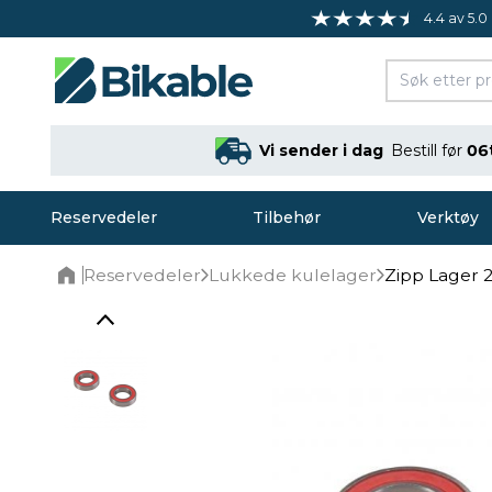
4.4 av 5.0
Vi sender i dag
Bestill før
06
Reservedeler
Tilbehør
Verktøy
Reservedeler
Lukkede kulelager
Zipp Lager 2
Home