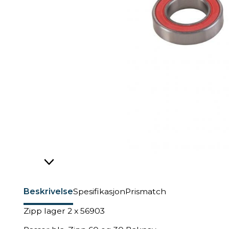
Beskrivelse
Spesifikasjon
Prismatch
​Zipp lager 2 x 56903