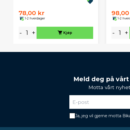
78,00 kr
98,00
1-2 hverdager
1-2 hver
-
+
-
+
Kjøp
Meld deg på vårt
Motta vårt nyhet
Ja, jeg vil gjerne motta B