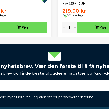
EVO386 DUB
 kr
219,00 kr
dager
1-2 hverdager
-
+
Kjøp
Kjøp
 nyhetsbrev. Vær den første til å få nyh
sbrev og få de beste tilbudene, rabatter og "gjør-d
ikable-nyhetsbrevet. Jeg aksepterer
personvernerklæring
.