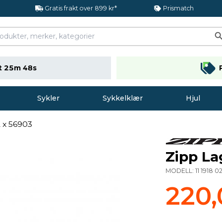
Gratis frakt over 899 kr*
Prismatch
t 25m 47s
Sykler
Sykkelklær
Hjul
 x 56903
Zipp La
MODELL:
11 1918 0
220,