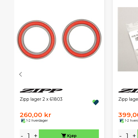
Zipp lager 2 x 61803
Zipp lage
260,00 kr
399,0
1-2 hverdager
1-2 hver
-
+
-
+
Kjøp