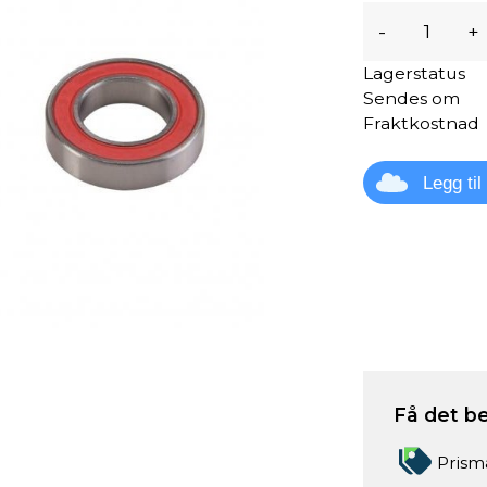
-
+
Lagerstatus
Sendes om
Fraktkostnad
Legg ti
Få det be
Prism