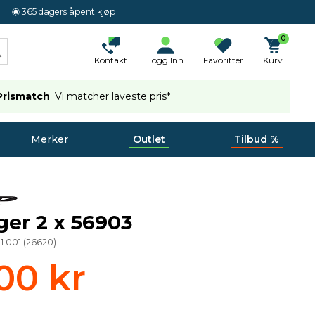
365 dagers åpent kjøp
0
Kontakt
Logg Inn
Favoritter
Kurv
Prismatch
Vi matcher laveste pris*
Merker
Outlet
Tilbud %
ger 2 x 56903
21 001
(
26620
)
00 kr