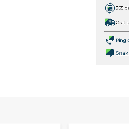
365 d
Gratis
Ring 
Snak