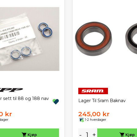
r sett til 88 og 188 nav
Lager Til Sram Baknav
0 kr
245,00 kr
dager
1-2 hverdager
-
+
Kjøp
Kjøp