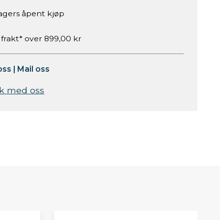
agers åpent kjøp
 frakt* over 899,00 kr
oss
|
Mail oss
k med oss