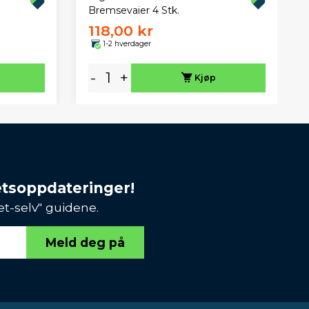
Bremsevaier 4 Stk.
118,00 kr
1-2 hverdager
-
+
Kjøp
etsoppdateringer!
et-selv" guidene.
Meld deg på