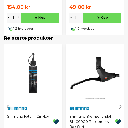
154,00 kr
49,00 kr
-
+
-
+
Kjøp
Kjøp
1-2 hverdager
1-2 hverdager
Relaterte produkter
Shimano Fett Til Gir Nav
Shimano Bremsehendel
BL-C6000 Rullebrems
Bak Sort