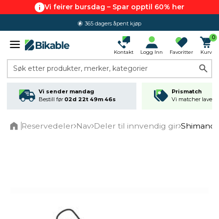
Vi feirer bursdag – Spar opptil 60% her
365 dagers åpent kjøp
0
Kontakt
Logg Inn
Favoritter
Kurv
Søk etter produkter, merker, kategorier
Vi sender mandag
Prismatch
Bestill før
02d 22t 49m 46s
Vi matcher laveste
Reservedeler
Nav
Deler til innvendig gir
Shimano 
Home