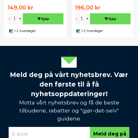
149,00 kr
196,00 kr
-
+
-
+
Kjøp
Kjøp
1-2 hverdager
1-2 hverdager
Meld deg på vårt nyhetsbrev. Vær
den første til å få
nyhetsoppdateringer!
Motta vårt nyhetsbrev og få de beste
tilbudene, rabatter og "gjør-det-selv"
guidene.
Meld deg på