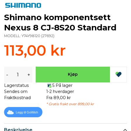
Shimano komponentsett
Nexus 8 CJ-8S20 Standard
MODELL:
Y74Y98120
(
27692
)
113,00 kr
-
+
Kjøp
Lagerstatus
5 På lager
Sendes om
1-2 hverdager
Fraktkostnad
Fra 89,00 kr
* Gratis frakt over 899,00 kr
Legg til GoWish
Beskrivelse