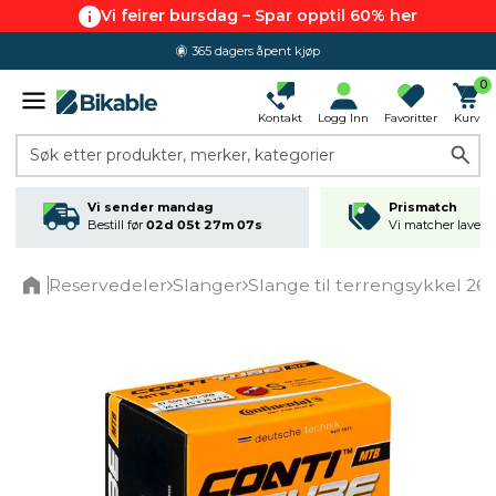
Vi feirer bursdag – Spar opptil 60% her
365 dagers åpent kjøp
0
Kontakt
Logg Inn
Favoritter
Kurv
Søk etter produkter, merker, kategorier
Vi sender mandag
Prismatch
Bestill før
02d 05t 27m 07s
Vi matcher laveste
Reservedeler
Slanger
Slange til terrengsykkel 26"
Home