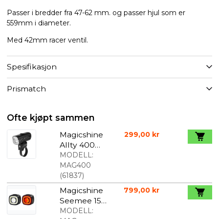
Passer i bredder fra 47-62 mm. og passer hjul som er
559mm i diameter.
Med 42mm racer ventil.
Spesifikasjon
Prismatch
Ofte kjøpt sammen
Magicshine
299,00 kr
Allty 400
lumen
MODELL:
forlykt
MAG400
(
61837
)
Magicshine
799,00 kr
Seemee 150
Lyssett
MODELL: