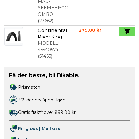
MAG-
SEEMEE150C
OMBO
(
73662
)
Continental
279,00 kr
Race King II
26x2.2
MODELL:
45540574
(
51465
)
Få det beste, bli Bikable.
Prismatch
365 dagers åpent kjøp
Gratis frakt* over 899,00 kr
Ring oss
|
Mail oss