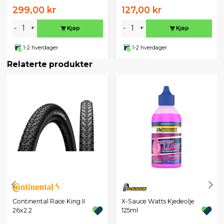
299,00 kr
127,00 kr
-
+
-
+
Kjøp
Kjøp
1-2 hverdager
1-2 hverdager
Relaterte produkter
Continental Race King II
X-Sauce Watts Kjedeolje
26x2.2
125ml