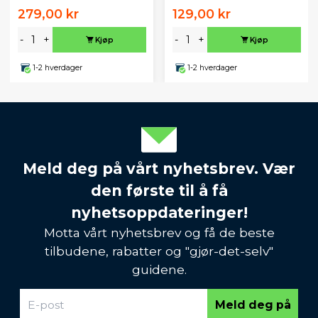
279,00 kr
129,00 kr
-
+
-
+
Kjøp
Kjøp
1-2 hverdager
1-2 hverdager
Meld deg på vårt nyhetsbrev. Vær
den første til å få
nyhetsoppdateringer!
Motta vårt nyhetsbrev og få de beste
tilbudene, rabatter og "gjør-det-selv"
guidene.
Meld deg på