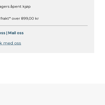
agers åpent kjøp
 frakt* over 899,00 kr
oss
|
Mail oss
k med oss