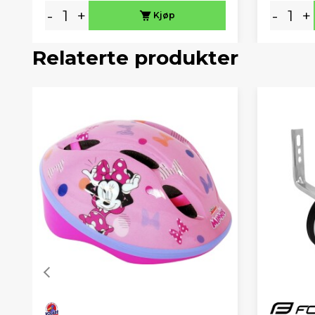
-
+
-
+
Kjøp
Relaterte produkter