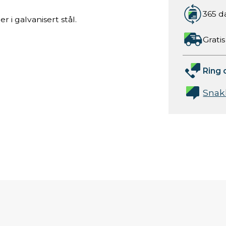
365 d
r i galvanisert stål.
Gratis
Ring 
Snak