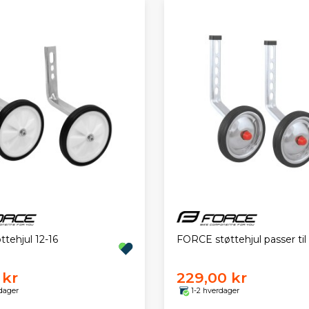
ttehjul 12-16
FORCE støttehjul passer til
 kr
229,00 kr
dager
1-2 hverdager