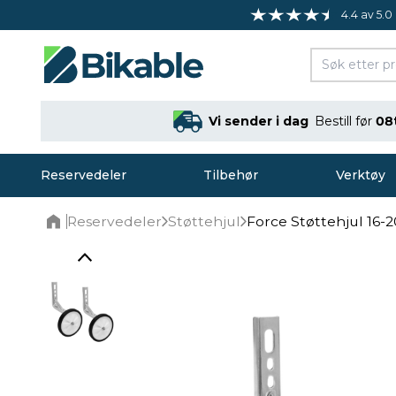
4.4 av 5.0
Vi sender i dag
Bestill før
08
Reservedeler
Tilbehør
Verktøy
Reservedeler
Støttehjul
Force Støttehjul 16-20
Home