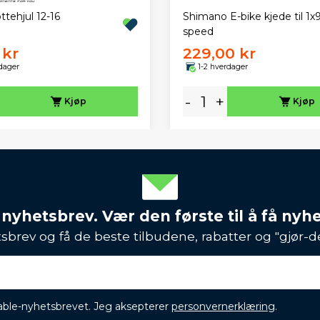
ttehjul 12-16
Shimano E-bike kjede til 1x
speed
 kr
229,00 kr
dager
1-2 hverdager
-
+
Kjøp
Kjøp
 nyhetsbrev. Vær den første til å få nyh
sbrev og få de beste tilbudene, rabatter og "gjør-d
ikable-nyhetsbrevet. Jeg aksepterer
personvernerklæring
.