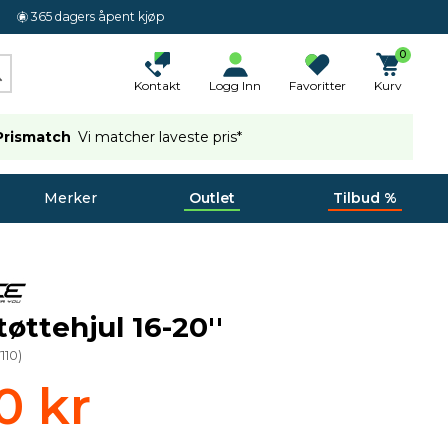
365 dagers åpent kjøp
0
Kontakt
Logg Inn
Favoritter
Kurv
Prismatch
Vi matcher laveste pris*
Merker
Outlet
Tilbud %
øttehjul 16-20''
110
)
0 kr