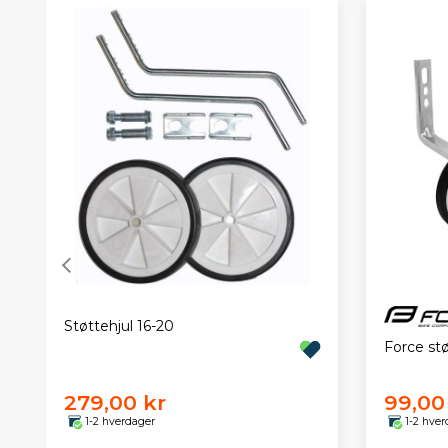
Støttehjul 16-20
Force stø
279,00 kr
99,00
1-2 hverdager
1-2 hver