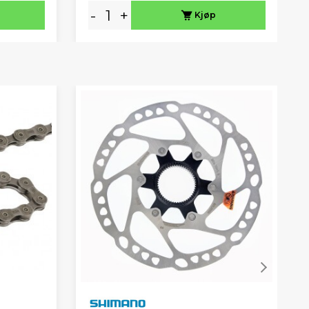
-
+
Kjøp