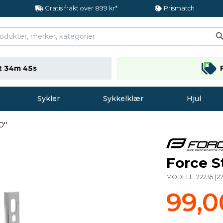
Gratis frakt over 899 kr*
Prismatch
t 34m 44s
Sykler
Sykkelklær
Hjul
''
Force St
MODELL:
22235
(
27
99,0