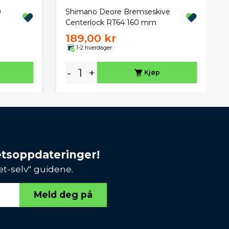
9
Shimano Deore Bremseskive
Centerlock RT64 160 mm
189,00 kr
1-2 hverdager
-
+
Kjøp
etsoppdateringer!
et-selv" guidene.
Meld deg på