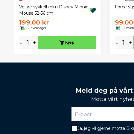
Force stø
Volare sykkelhjelm Disney Minnie
Mouse 52-56 cm
199,00 kr
99,00
1-2 hverdager
1-2 hver
-
+
-
+
Kjøp
Meld deg på vårt
Motta vårt nyhet
Ja, jeg vil gjerne motta B