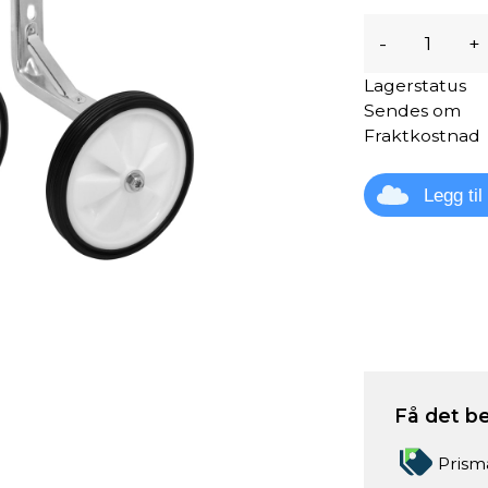
-
+
Lagerstatus
Sendes om
Fraktkostnad
Legg ti
Få det be
Prism