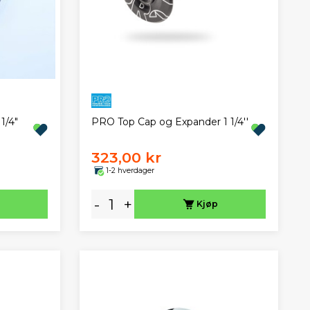
1/4"
PRO Top Cap og Expander 1 1/4''
323,00 kr
1-2 hverdager
-
+
Kjøp