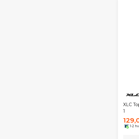
XLC To
1
129,
1-2 h