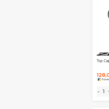
Top Ca
128,
Forve
-