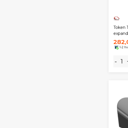
Token 
expand
282,
1-2 h
-