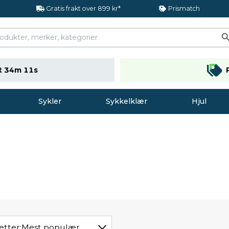
Gratis frakt over 899 kr*
Prismatch
t 34m 10s
Sykler
Sykkelklær
Hjul
etter:
Mest populær