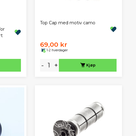
Top Cap med motiv camo
for
rt
69,00 kr
1-2 hverdager
-
+
Kjøp