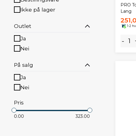
PRO To
Ikke på lager
Lang
251,
Outlet
1-2 h
Ja
-
Nei
På salg
Ja
Nei
Pris
0.00
323.00