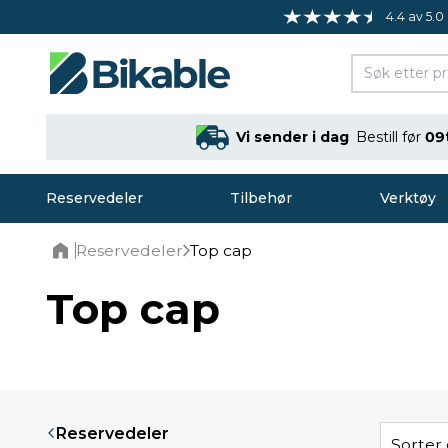
4.4 av 5.0
Vi sender i dag
Bestill før
09
Reservedeler
Tilbehør
Verktøy
Reservedeler
Top cap
Home
Top cap
Reservedeler
Sorter 