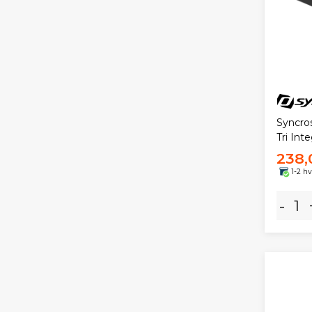
Syncros
Tri Int
238,
1-2 h
-