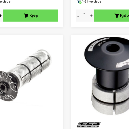
verdager
1-2 hverdager
+
-
+
Kjøp
Kjøp