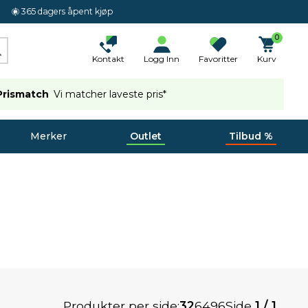
365 dagers åpent kjøp
0
Kontakt
Logg Inn
Favoritter
Kurv
Prismatch
Vi matcher laveste pris*
Merker
Outlet
Tilbud %
Produkter per side:
32
64
96
Side
1 / 1