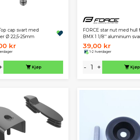
FORCE star nut med hull 
Top cap svart med
BMX 1 1/8'' aluminium sva
er Ø 22,5-25mm
00 kr
39,00 kr
verdager
1-2 hverdager
+
-
+
Kjøp
Kjøp