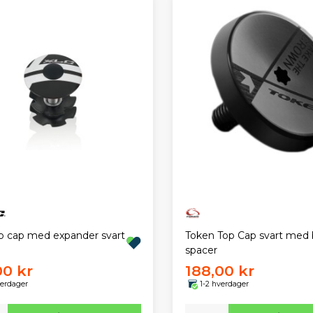
p cap med expander svart
Token Top Cap svart med 
spacer
00 kr
188,00 kr
verdager
1-2 hverdager