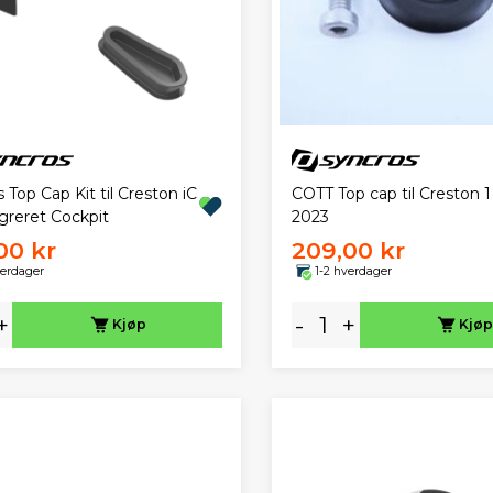
 Top Cap Kit til Creston iC
COTT Top cap til Creston 1 
egreret Cockpit
2023
00 kr
209,00 kr
verdager
1-2 hverdager
+
-
+
Kjøp
Kjøp