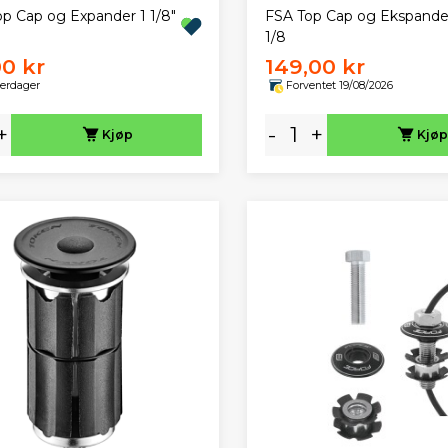
p Cap og Expander 1 1/8"
FSA Top Cap og Ekspander 
1/8
00 kr
149,00 kr
verdager
Forventet 19/08/2026
+
-
+
Kjøp
Kjøp