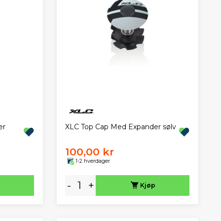
er
XLC Top Cap Med Expander sølv
100,00 kr
1-2 hverdager
-
+
Kjøp