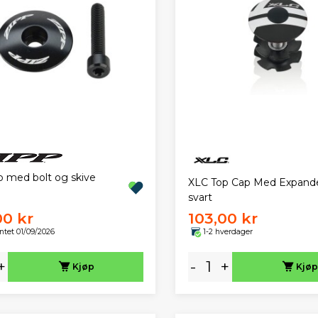
p med bolt og skive
XLC Top Cap Med Expand
svart
00 kr
103,00 kr
ntet 01/09/2026
1-2 hverdager
+
-
+
Kjøp
Kjøp