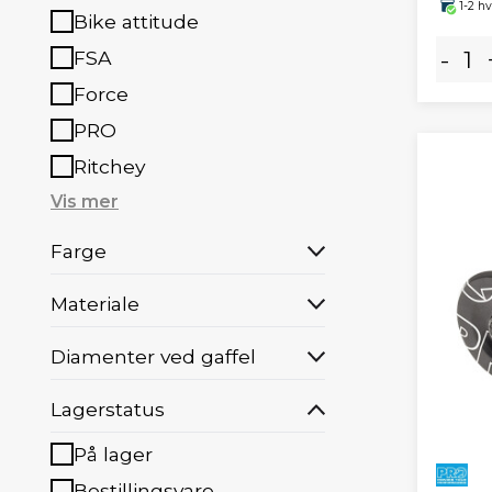
1-2 h
Bike attitude
FSA
-
Force
PRO
Ritchey
Vis mer
Farge
Materiale
Diamenter ved gaffel
Lagerstatus
På lager
Bestillingsvare