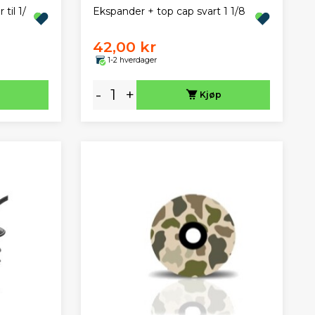
til 1/
Ekspander + top cap svart 1 1/8
42,00 kr
1-2 hverdager
-
+
Kjøp