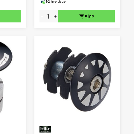
1-2 hverdager
-
+
Kjøp