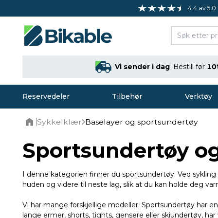
4.4 av 5.0
Vi sender i dag
Bestill før
10
Reservedeler
Tilbehør
Verktøy
Sykkelklær
Baselayer og sportsundertøy
Home
Sportsundertøy og
I denne kategorien finner du sportsundertøy. Ved sykling
huden og videre til neste lag, slik at du kan holde deg 
Vi har mange forskjellige modeller. Sportsundertøy har en 
lange ermer, shorts, tights, gensere eller skiundertøy, har v