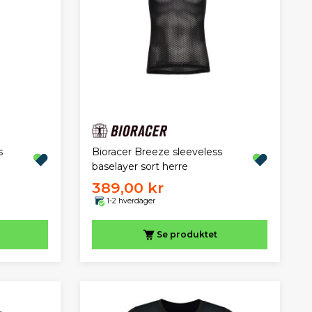
s
Bioracer Breeze sleeveless
baselayer sort herre
389,00 kr
1-2 hverdager
Se produktet