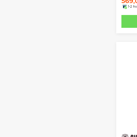
569,
1-2 h