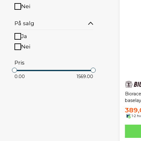
Nei
På salg
Ja
Nei
Pris
0.00
1569.00
Biorace
basela
389,
1-2 h