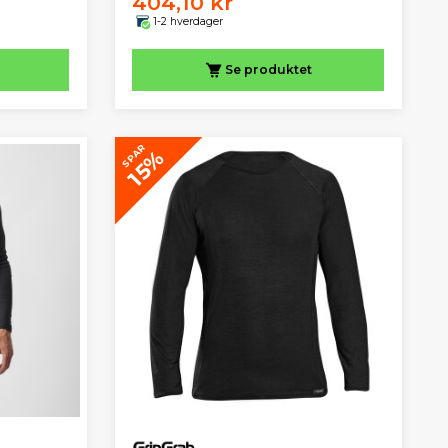
404,10 kr
1-2 hverdager
Se produktet
SPAR
15%