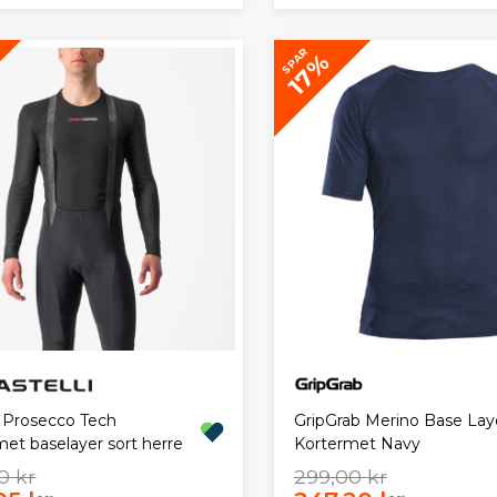
SPAR
17%
i Prosecco Tech
GripGrab Merino Base Lay
et baselayer sort herre
Kortermet Navy
0 kr
299,00 kr