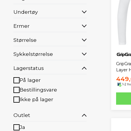
Undertøy
Ermer
Størrelse
Sykkelstørrelse
GripGr
Lagerstatus
Layer H
449,
På lager
1-2 h
Bestillingsvare
Ikke på lager
Outlet
Ja