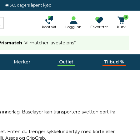
365 dagers åpent kjøp
0
Kontakt
Logg Inn
Favoritter
Kurv
Prismatch
Vi matcher laveste pris*
Merker
Outlet
Tilbud %
nnerlag. Baselayer kan transportere svetten bort fra
litet. Enten du trenger sykkelundertøy med korte eller
lli, Assos og GripGrab.