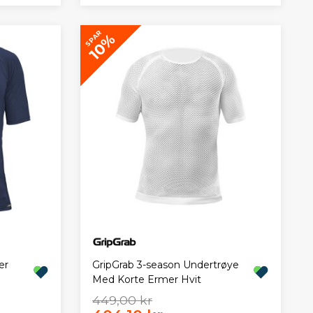
SPAR
10%
er
GripGrab 3-season Undertrøye
Med Korte Ermer Hvit
449,00 kr