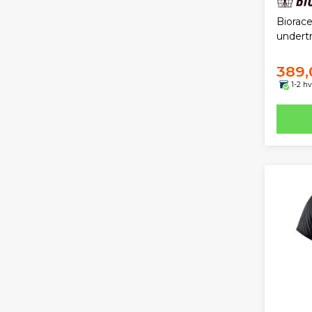
Biorace
undert
389,
1-2 h