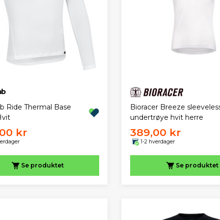
ab Ride Thermal Base
Bioracer Breeze sleeveles
vit
undertrøye hvit herre
00 kr
389,00 kr
verdager
1-2 hverdager
Se produktet
Se produktet