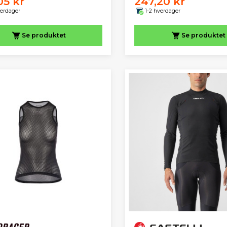
05 kr
247,20 kr
verdager
1-2 hverdager
Se produktet
Se produktet