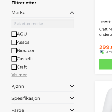
Filtrer etter
Merke
Craft 
AGU
undert
Assos
299,
Bioracer
1-2 h
Castelli
Craft
Vis mer
Kjønn
Spesifikasjon
Farge