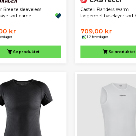
r Breeze sleeveless
Castelli Flanders Warm
røye sort dame
langermet baselayer sort 
00 kr
709,00 kr
verdager
1-2 hverdager
Se produktet
Se produktet