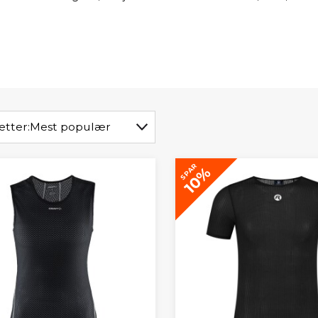
etter:
Mest populær
SPAR
10%