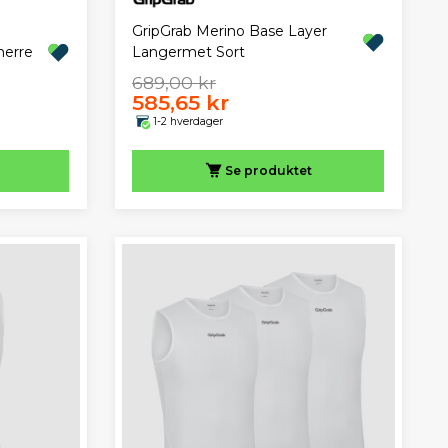
GripGrab Merino Base Layer
herre
Langermet Sort
689,00 kr
585,65 kr
1-2 hverdager
Se produktet