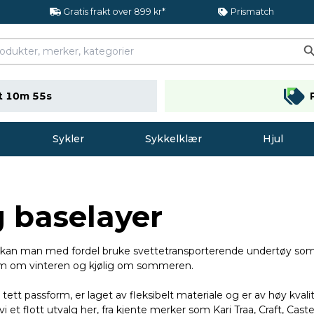
Gratis frakt over 899 kr*
Prismatch
t 10m 53s
Sykler
Sykkelklær
Hjul
 baselayer
 kan man med fordel bruke svettetransporterende undertøy som i
varm om vinteren og kjølig om sommeren.
tett passform, er laget av fleksibelt materiale og er av høy kva
i et flott utvalg her, fra kjente merker som Kari Traa, Craft, Caste