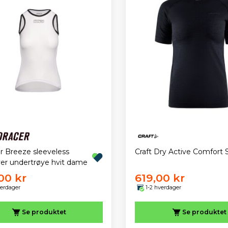
r Breeze sleeveless
Craft Dry Active Comfort 
yer undertrøye hvit dame
00 kr
619,00 kr
verdager
1-2 hverdager
Se produktet
Se produktet