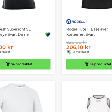
Rogelli Kite II Baselayer
Mesh Superlight SL
Kortermet Svart
røye Svart Dame
229,00 kr
00 kr
206,10 kr
verdager
1-2 hverdager
Se produktet
Se produktet