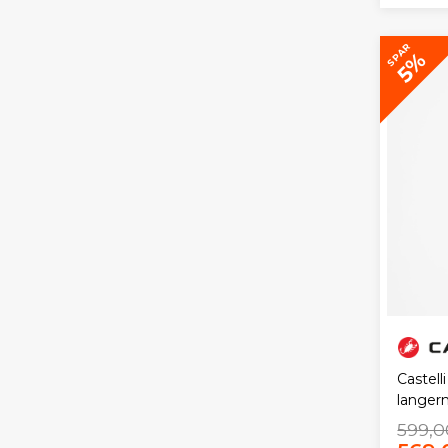
SPAR
5%
Castell
langerm
599,0