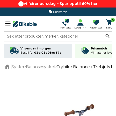
Vi feirer bursdag – Spar opptil 60% her
Prismatch
0
Kontakt
Logg Inn
Favoritter
Kurv
Søk etter produkter, merker, kategorier
Vi sender i morgen
Prismatch
Bestill før
01d 05t 08m 17s
Vi matcher laveste
Sykler
Balansesykkel
Trybike Balance / Trehjuls l
Home