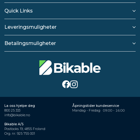
Quick Links
Leveringsmuligheter
Betalingsmuligheter
La oss hjelpe deg
Åpningstider kundeservice
800 25 333
Mandag - Fredag
09:00 - 16:00
info@bikable.no
Bikable A/S
Postboks 19, 4855 Froland
Org. nr. 925 755 001