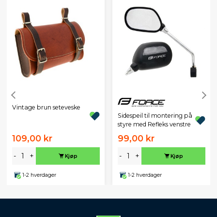
Vintage brun seteveske
Sidespeil til montering på
styre med Refleks venstre
109,00 kr
99,00 kr
-
+
-
+
Kjøp
Kjøp
1-2 hverdager
1-2 hverdager