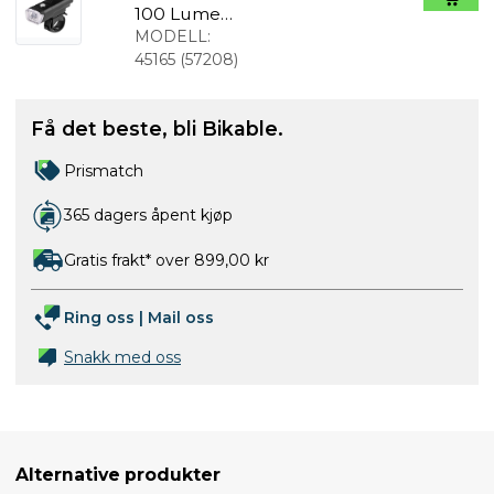
100 Lumen
forlykt
MODELL:
45165
(
57208
)
Få det beste, bli Bikable.
Prismatch
365 dagers åpent kjøp
Gratis frakt* over 899,00 kr
Ring oss
|
Mail oss
Snakk med oss
Alternative produkter