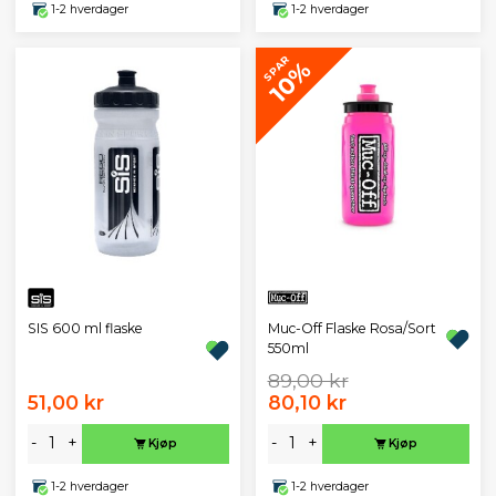
1-2 hverdager
1-2 hverdager
SPAR
10%
SIS 600 ml flaske
Muc-Off Flaske Rosa/Sort
550ml
89,00 kr
51,00 kr
80,10 kr
-
+
-
+
Kjøp
Kjøp
1-2 hverdager
1-2 hverdager