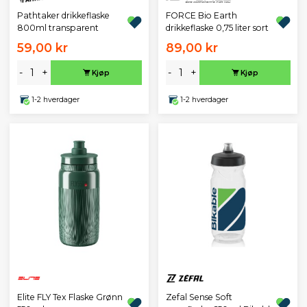
Pathtaker drikkeflaske
FORCE Bio Earth
800ml transparent
drikkeflaske 0,75 liter sort
59,00 kr
89,00 kr
-
+
-
+
Kjøp
Kjøp
1-2 hverdager
1-2 hverdager
Zefal Sense Soft
Elite FLY Tex Flaske Grønn