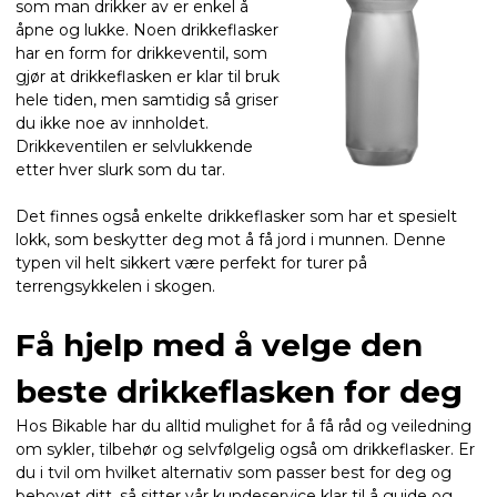
som man drikker av er enkel å
åpne og lukke. Noen drikkeflasker
har en form for drikkeventil, som
gjør at drikkeflasken er klar til bruk
hele tiden, men samtidig så griser
du ikke noe av innholdet.
Drikkeventilen er selvlukkende
etter hver slurk som du tar.
Det finnes også enkelte drikkeflasker som har et spesielt
lokk, som beskytter deg mot å få jord i munnen. Denne
typen vil helt sikkert være perfekt for turer på
terrengsykkelen i skogen.
Få hjelp med å velge den
beste drikkeflasken for deg
Hos Bikable har du alltid mulighet for å få råd og veiledning
om sykler, tilbehør og selvfølgelig også om drikkeflasker. Er
du i tvil om hvilket alternativ som passer best for deg og
behovet ditt, så sitter vår kundeservice klar til å guide og