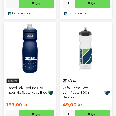
-
+
-
+
Kjøp
Kjøp
1-2 hverdager
1-2 hverdager
Zefal Sense Soft
CamelBak Podium 620
vannflaske 800 ml
mL drikkeflaske Navy Blue
Bikable
169,00 kr
49,00 kr
-
+
-
+
Kjøp
Kjøp