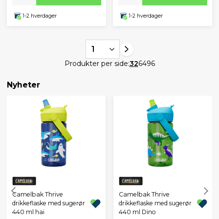
1-2 hverdager
1-2 hverdager
1
Produkter per side:
32
64
96
Nyheter
Camelbak Thrive
Camelbak Thrive
drikkeflaske med sugerør
drikkeflaske med sugerør
440 ml hai
440 ml Dino