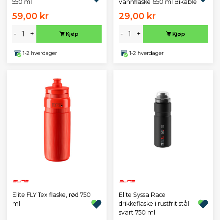
vannflaske 650 ml Bikable
550 ml
59,00 kr
29,00 kr
-
+
-
+
Kjøp
Kjøp
1-2 hverdager
1-2 hverdager
Elite FLY Tex flaske, rød 750
Elite Syssa Race
ml
drikkeflaske i rustfrit stål
svart 750 ml