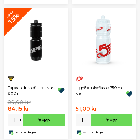
SPAR
15%
Topeak drikkeflaske svart
High5 drikkeflaske 750 ml.
800 ml
klar
99,00 kr
84,15 kr
51,00 kr
-
+
-
+
Kjøp
Kjøp
1-2 hverdager
1-2 hverdager