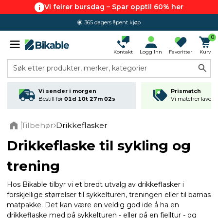
Vi feirer bursdag – Spar opptil 60% her
365 dagers åpent kjøp
0
Kontakt
Logg Inn
Favoritter
Kurv
Søk etter produkter, merker, kategorier
Vi sender i morgen
Prismatch
Bestill før
01d 10t 27m 01s
Vi matcher laveste
Tilbehør
Drikkeflasker
Home
Drikkeflaske til sykling og
trening
Hos Bikable tilbyr vi et bredt utvalg av drikkeflasker i
forskjellige størrelser til sykkelturen, treningen eller til barnas
matpakke. Det kan være en veldig god ide å ha en
drikkeflaske med på sykkelturen - eller på en fjelltur - og