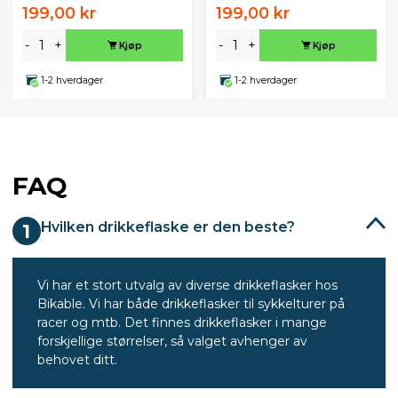
199,00 kr
199,00 kr
-
+
-
+
Kjøp
Kjøp
1-2 hverdager
1-2 hverdager
FAQ
Hvilken drikkeflaske er den beste?
1
Vi har et stort utvalg av diverse drikkeflasker hos
Bikable. Vi har både drikkeflasker til sykkelturer på
racer og mtb. Det finnes drikkeflasker i mange
forskjellige størrelser, så valget avhenger av
behovet ditt.