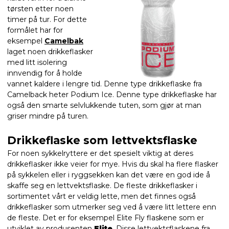
tørsten etter noen
timer på tur. For dette
formålet har for
eksempel
Camelbak
laget noen drikkeflasker
med litt isolering
innvendig for å holde
vannet kaldere i lengre tid. Denne type drikkeflaske fra
Camelback heter Podium Ice. Denne type drikkeflaske har
også den smarte selvlukkende tuten, som gjør at man
griser mindre på turen.
Drikkeflaske som lettvektsflaske
For noen sykkelryttere er det spesielt viktig at deres
drikkeflasker ikke veier for mye. Hvis du skal ha flere flasker
på sykkelen eller i ryggsekken kan det være en god ide å
skaffe seg en lettvektsflaske. De fleste drikkeflasker i
sortimentet vårt er veldig lette, men det finnes også
drikkeflasker som utmerker seg ved å være litt lettere enn
de fleste. Det er for eksempel Elite Fly flaskene som er
utviklet av produsenten
Elite
. Disse lettvektsflaskene fra