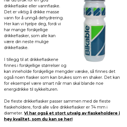
har du bruk for en god
drikkeflaske eller vannflaske.
Det er viktig å drikke masse
vann for å unngå dehydrering.
Her kan vi hjelpe deg, fordi vi
har mange forskjellige
drikkeflasker, som alle kan
være din neste mulige
drikkeflaske.
I tillegg til at drikkeflaskene
finnes i forskjellige størrelser og
kan inneholde forskjellige mengder væske, så finnes det
også noen flasker som kan brukes som en shaker. Det kan
for eksempel være smart når man skal blande noe
energidrikke til sykkelturen.
De fleste drikkeflasker passer sammen med de fleste
flaskeholdere, fordi alle våre drikkeflasker er 74 mm i
diameter.
Vi har også et stort utvalg av flaskeholdere i
høy kvalitet, som du kan se her!