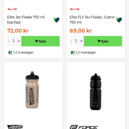
Elite Jet Flaske 750 ml
Elite FLY Tex Flaske, Grønn
klar/rød
750 ml
72,00 kr
69,00 kr
-
+
-
+
Kjøp
Kjøp
1-2 hverdager
1-2 hverdager