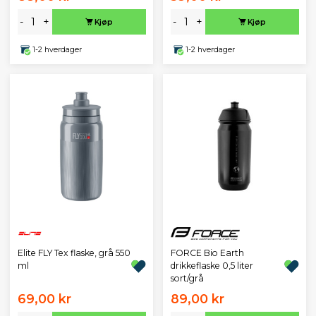
-
+
-
+
Kjøp
Kjøp
1-2 hverdager
1-2 hverdager
Elite FLY Tex flaske, grå 550
FORCE Bio Earth
ml
drikkeflaske 0,5 liter
sort/grå
69,00 kr
89,00 kr