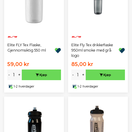
Elite FLY Tex Flaske,
Elite Fly Tex drikkeflaske
Gjennomsiktig 550 ml
950ml smoke med grå
logo
59,00 kr
85,00 kr
-
+
-
+
Kjøp
Kjøp
1-2 hverdager
1-2 hverdager