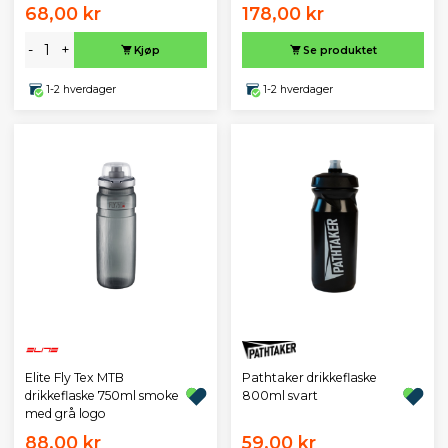
68,00 kr
178,00 kr
-
+
Kjøp
Se produktet
1-2 hverdager
1-2 hverdager
Pathtaker drikkeflaske
Elite Fly Tex MTB
800ml svart
drikkeflaske 750ml smoke
med grå logo
88,00 kr
59,00 kr