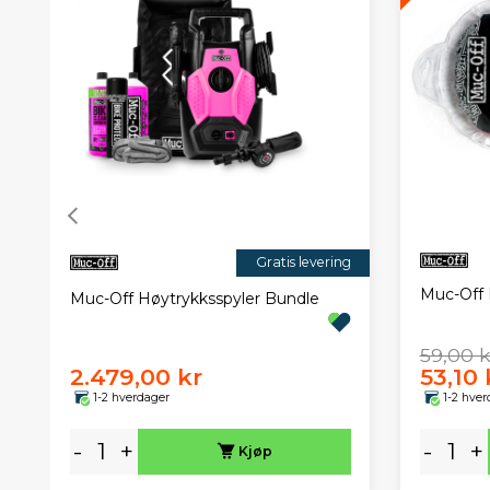
Gratis levering
Muc-Off
Muc-Off Høytrykksspyler Bundle
59,00 k
2.479,00 kr
53,10 
1-2 hverdager
1-2 hver
-
+
-
+
Kjøp