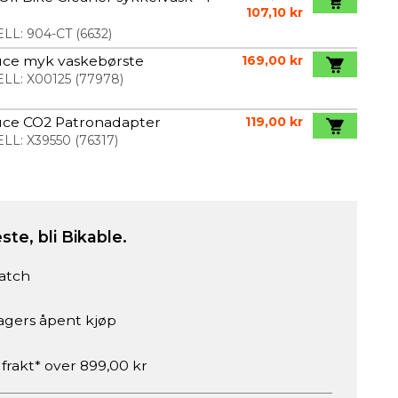
107,10 kr
LL:
904-CT
(
6632
)
uce myk vaskebørste
169,00 kr
LL:
X00125
(
77978
)
uce CO2 Patronadapter
119,00 kr
LL:
X39550
(
76317
)
ste, bli Bikable.
atch
agers åpent kjøp
 frakt* over 899,00 kr