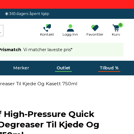
365 dagers åpent kjøp
0
Kontakt
Logg Inn
Favoritter
Kurv
Prismatch
Vi matcher laveste pris*
Merker
Outlet
Tilbud %
easer Til Kjede Og Kasett 750ml
 High-Pressure Quick
Degreaser Til Kjede Og