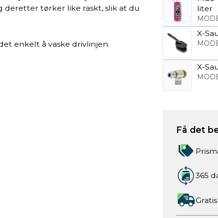
deretter tørker like raskt, slik at du
liter
MODE
X-Sa
MODE
et enkelt å vaske drivlinjen.
X-Sa
MODE
Få det be
Prism
365 d
Gratis