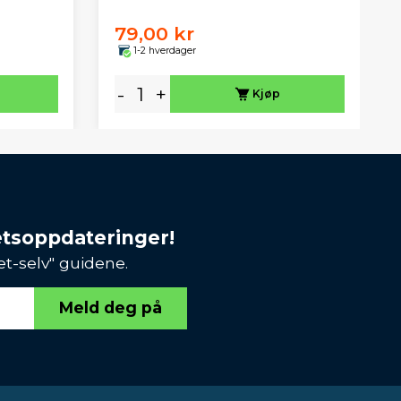
79,00 kr
1-2 hverdager
-
+
Kjøp
etsoppdateringer!
et-selv" guidene.
Meld deg på