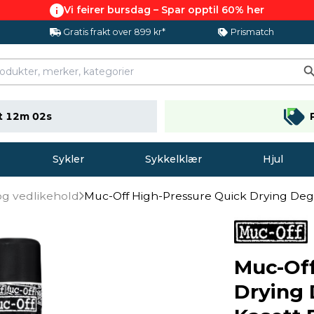
Vi feirer bursdag – Spar opptil 60% her
Gratis frakt over 899 kr*
Prismatch
t 12m 01s
Sykler
Sykkelklær
Hjul
og vedlikehold
Muc-Off High-Pressure Quick Drying Degr
Muc-Off
Drying 