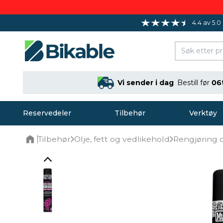
4.4 av 5.0
Vi sender i dag
Bestill før
06
Reservedeler
Tilbehør
Verktøy
Tilbehør
Olje, fett og vedlikehold
Rengjøring 
Home