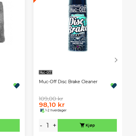
Muc-Off Disc Brake Cleaner
109,00 kr
98,10 kr
1-2 hverdager
-
+
Kjøp