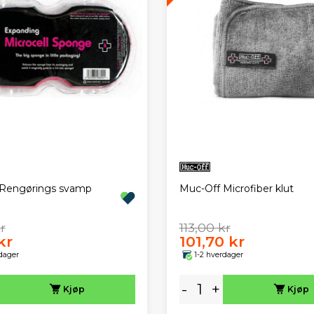
 Rengørings svamp
Muc-Off Microfiber klut
r
113,00 kr
kr
101,70 kr
dager
1-2 hverdager
-
+
Kjøp
Kjøp