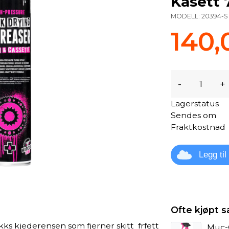
Kasett 
MODELL:
20394-S
140,
-
+
Lagerstatus
Sendes om
Fraktkostnad
Legg ti
Ofte kjøpt
s kjederensen som fjerner skitt frfett
Muc-O