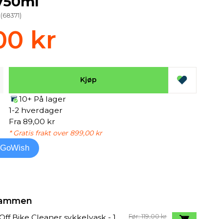
750ml
(
68371
)
00 kr
Kjøp
10+ På lager
1-2 hverdager
Fra 89,00 kr
* Gratis frakt over 899,00 kr
l GoWish
 sammen
ff Bike Cleaner sykkelvask - 1
Før: 119,00 kr