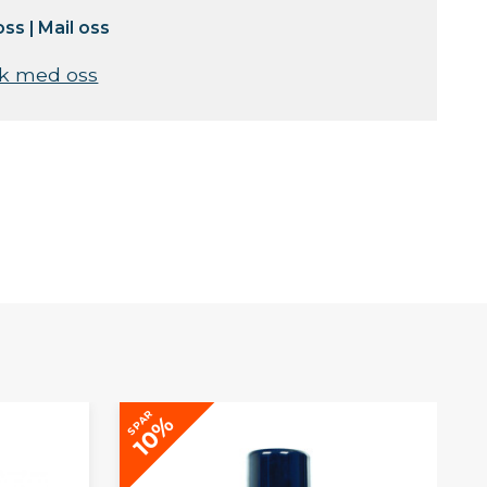
oss
|
Mail oss
k med oss
SPAR
10%