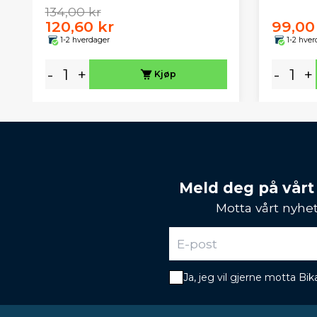
134,00 kr
120,60 kr
99,00
1-2 hverdager
1-2 hver
-
+
-
+
Kjøp
Meld deg på vårt
Motta vårt nyhet
Ja, jeg vil gjerne motta B