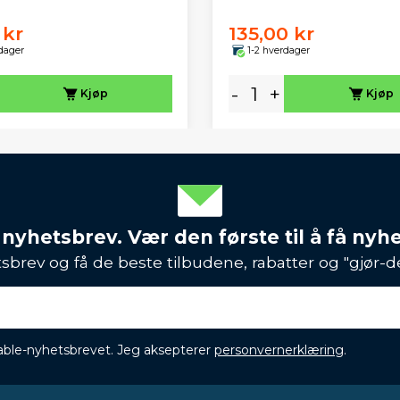
 kr
135,00 kr
dager
1-2 hverdager
-
+
Kjøp
Kjøp
 nyhetsbrev. Vær den første til å få nyh
sbrev og få de beste tilbudene, rabatter og "gjør-d
ikable-nyhetsbrevet. Jeg aksepterer
personvernerklæring
.