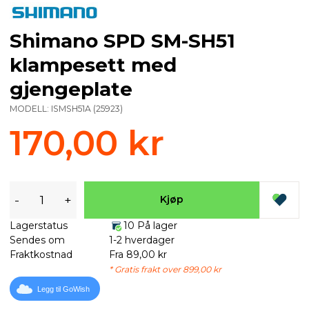
Shimano SPD SM-SH51
klampesett med
gjengeplate
MODELL:
ISMSH51A
(
25923
)
170,00 kr
-
+
Kjøp
Lagerstatus
10 På lager
Sendes om
1-2 hverdager
Fraktkostnad
Fra 89,00 kr
* Gratis frakt over 899,00 kr
Legg til GoWish