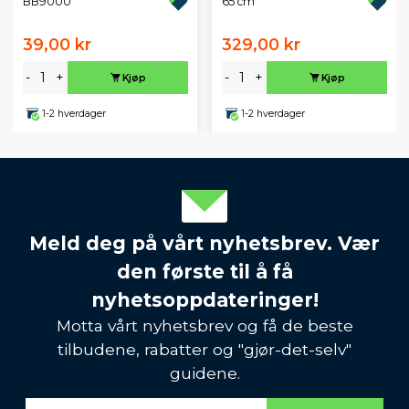
BB9000
65 cm
39,00 kr
329,00 kr
-
+
-
+
Kjøp
Kjøp
1-2 hverdager
1-2 hverdager
Meld deg på vårt nyhetsbrev. Vær
den første til å få
nyhetsoppdateringer!
Motta vårt nyhetsbrev og få de beste
tilbudene, rabatter og "gjør-det-selv"
guidene.