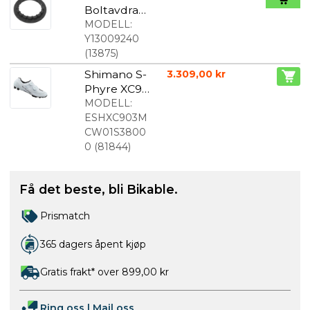
Boltavdrag
er Til
MODELL:
BB9000
Y13009240
(
13875
)
Shimano S-
3.309,00 kr
Phyre XC9
MTB-sko
MODELL:
herre hvit
ESHXC903M
CW01S3800
0
(
81844
)
Få det beste, bli Bikable.
Prismatch
365 dagers åpent kjøp
Gratis frakt* over 899,00 kr
Ring oss
|
Mail oss