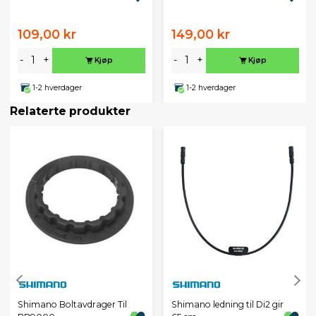
109,00 kr
149,00 kr
-
+
-
+
Kjøp
Kjøp
1-2 hverdager
1-2 hverdager
Relaterte produkter
Shimano Boltavdrager Til
Shimano ledning til Di2 gir