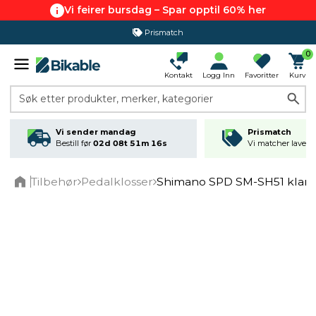
Vi feirer bursdag – Spar opptil 60% her
Prismatch
0
Kontakt
Logg Inn
Favoritter
Kurv
Søk etter produkter, merker, kategorier
Vi sender mandag
Prismatch
Bestill før
02d 08t 51m 16s
Vi matcher laveste
Tilbehør
Pedalklosser
Shimano SPD SM-SH51 klam
Home