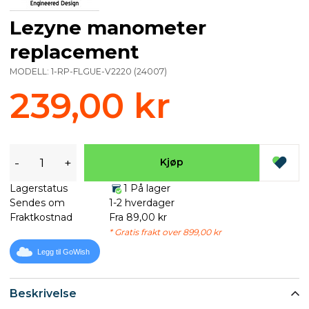
Lezyne manometer
replacement
MODELL:
1-RP-FLGUE-V2220
(
24007
)
239,00 kr
-
+
Kjøp
Lagerstatus
1 På lager
Sendes om
1-2 hverdager
Fraktkostnad
Fra 89,00 kr
* Gratis frakt over 899,00 kr
Legg til GoWish
Beskrivelse