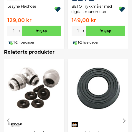
Lezyne Flexhose
BETO Trykkmåler med
digitalt manometer
129,00 kr
149,00 kr
-
+
-
+
Kjøp
Kjøp
1-2 hverdager
1-2 hverdager
Relaterte produkter