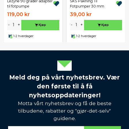
Lezyne 90 grader adapter
SKS Pakning Til
til fotpumpe
Fotpumper 30 mm
119,00 kr
39,00 kr
-
+
-
+
Kjøp
Kjøp
1-2 hverdager
1-2 hverdager
Meld deg på vårt nyhetsbrev. Vær
den første til å få
nyhetsoppdateringer!
Motta vårt nyhetsbrev og få de beste
tilbudene, rabatter og "gjør-det-selv"
guidene.