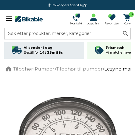
365 dagers åpent kjøp
0
Kontakt
Logg Inn
Favoritter
Kurv
Søk etter produkter, merker, kategorier
Vi sender i dag
Prismatch
Bestill før
14t 35m 58s
Vi matcher laveste
Tilbehør
Pumper
Tilbehør til pumper
Lezyne man
Home