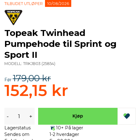
TILBUDET UTLØPER
10/08/2026
Topeak Twinhead
Pumpehode til Sprint og
Sport II
MODELL:
TRKJB03
(
25854
)
179,00 kr
Før
152,15 kr
-
+
Kjøp
Lagerstatus
10+ På lager
Sendes om
1-2 hverdager