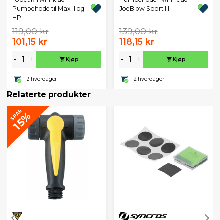
Pumpehode til Max II og
JoeBlow Sport III
HP
119,00 kr
139,00 kr
101,15 kr
118,15 kr
-
+
-
+
Kjøp
Kjøp
1-2 hverdager
1-2 hverdager
Relaterte produkter
SPAR
15%