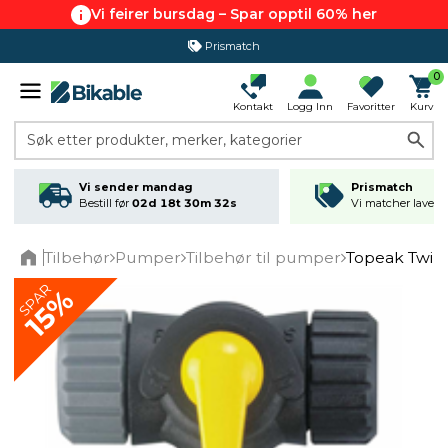
Vi feirer bursdag – Spar opptil 60% her
Prismatch
0
Kontakt
Logg Inn
Favoritter
Kurv
Søk etter produkter, merker, kategorier
Vi sender mandag
Prismatch
Bestill før
02d 18t 30m 32s
Vi matcher laveste
Tilbehør
Pumper
Tilbehør til pumper
Topeak Twinh
Home
SPAR
15%