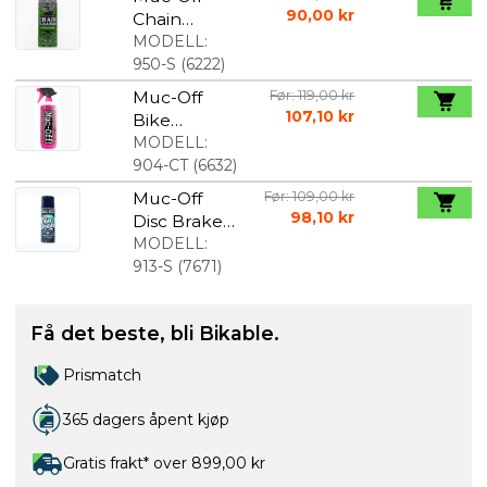
90,00 kr
Chain
cleaner 400
MODELL:
ml
950-S
(
6222
)
Muc-Off
Før: 119,00 kr
107,10 kr
Bike
Cleaner
MODELL:
sykkelvask -
904-CT
(
6632
)
1 liter
Muc-Off
Før: 109,00 kr
98,10 kr
Disc Brake
Cleaner
MODELL:
913-S
(
7671
)
Få det beste, bli Bikable.
Prismatch
365 dagers åpent kjøp
Gratis frakt* over 899,00 kr