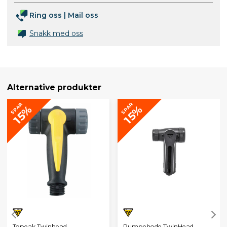
Ring oss
|
Mail oss
Snakk med oss
Alternative produkter
SPAR
SPAR
15%
15%
Topeak Twinhead
Pumpehode TwinHead