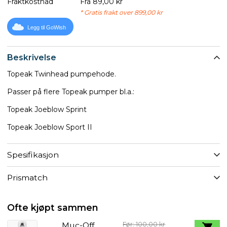
Fraktkostnad
Fra 89,00 kr
* Gratis frakt over 899,00 kr
Legg til GoWish
Beskrivelse
Topeak Twinhead pumpehode.
Passer på flere Topeak pumper bl.a.:
Topeak Joeblow Sprint
Topeak Joeblow Sport II
Spesifikasjon
Prismatch
Ofte kjøpt sammen
Muc-Off
Før: 100,00 kr