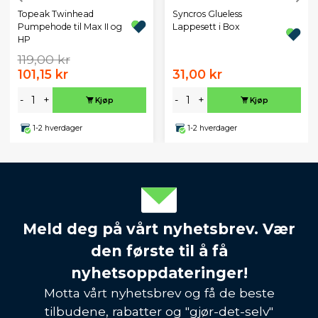
Topeak Twinhead
Syncros Glueless
Pumpehode til Max II og
Lappesett i Box
HP
119,00 kr
101,15 kr
31,00 kr
-
+
-
+
Kjøp
Kjøp
1-2 hverdager
1-2 hverdager
Meld deg på vårt nyhetsbrev. Vær
den første til å få
nyhetsoppdateringer!
Motta vårt nyhetsbrev og få de beste
tilbudene, rabatter og "gjør-det-selv"