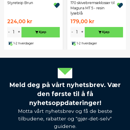
Styreteip Brun
170 skivebremseklosser til
Magura MT 5 - resin
lyseblå
224,00 kr
179,00 kr
-
+
-
+
Kjøp
Kjøp
1-2 hverdager
1-2 hverdager
Meld deg på vårt nyhetsbrev. Vær
den første til å få
nyhetsoppdateringer!
Motta vårt nyhetsbrev og få de beste
tilbudene, rabatter og "gjør-det-selv"
guidene.