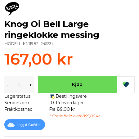
Knog Oi Bell Large
ringeklokke messing
MODELL:
KN11982
(
24523
)
167,00 kr
-
+
Kjøp
Lagerstatus
Bestillingsvare
Sendes om
10-14 hverdager
Fraktkostnad
Fra 89,00 kr
* Gratis frakt over 899,00 kr
Legg til GoWish