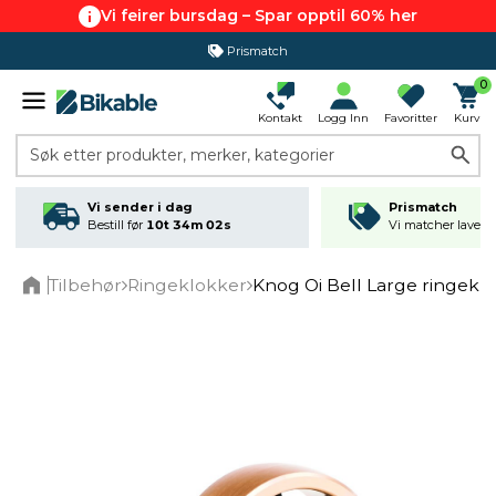
Vi feirer bursdag – Spar opptil 60% her
Prismatch
0
Kontakt
Logg Inn
Favoritter
Kurv
Søk etter produkter, merker, kategorier
Vi sender i dag
Prismatch
Bestill før
10t 34m 02s
Vi matcher laveste
Tilbehør
Ringeklokker
Knog Oi Bell Large ringekl
Home