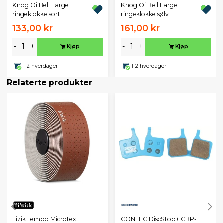
Knog Oi Bell Large
Knog Oi Bell Large
ringeklokke sort
ringeklokke sølv
133,00 kr
161,00 kr
-
+
-
+
Kjøp
Kjøp
1-2 hverdager
1-2 hverdager
Relaterte produkter
Fizik Tempo Microtex
CONTEC DiscStop+ CBP-