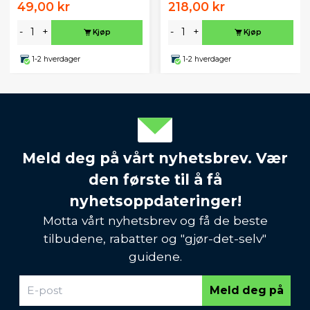
49,00 kr
218,00 kr
-
+
-
+
Kjøp
Kjøp
1-2 hverdager
1-2 hverdager
Meld deg på vårt nyhetsbrev. Vær
den første til å få
nyhetsoppdateringer!
Motta vårt nyhetsbrev og få de beste
tilbudene, rabatter og "gjør-det-selv"
guidene.
Meld deg på