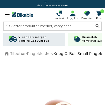
365 dagers åpent kjøp
0
Kontakt
Logg Inn
Favoritter
Kurv
Søk etter produkter, merker, kategorier
Vi sender i morgen
Prismatch
Bestill før
15t 50m 16s
Vi matcher laveste
Tilbehør
Ringeklokker
Knog Oi Bell Small Ringekl
Home