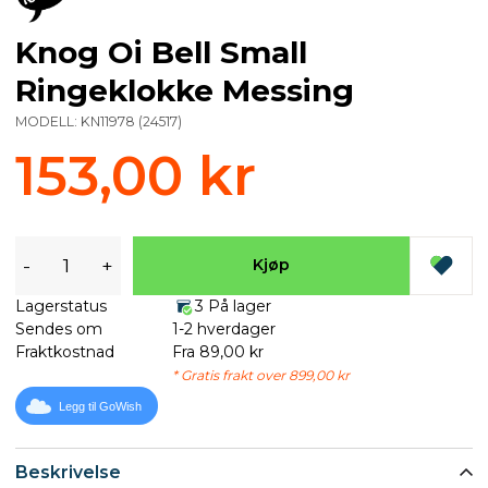
Knog Oi Bell Small
Ringeklokke Messing
MODELL:
KN11978
(
24517
)
153,00 kr
-
+
Kjøp
Lagerstatus
3 På lager
Sendes om
1-2 hverdager
Fraktkostnad
Fra 89,00 kr
* Gratis frakt over 899,00 kr
Legg til GoWish
Beskrivelse