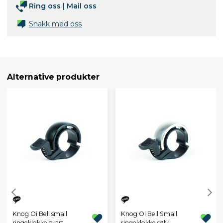
Ring oss
|
Mail oss
Snakk med oss
Alternative produkter
Knog Oi Bell small
Knog Oi Bell Small
ringeklokke svart
ringeklokke sølv