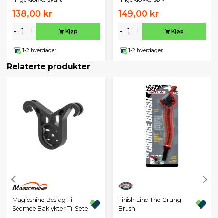
138,00 kr
149,00 kr
-
+
-
+
Kjøp
Kjøp
1-2 hverdager
1-2 hverdager
Relaterte produkter
Magicshine Beslag Til
Finish Line The Grung
Seemee Baklykter Til Sete
Brush