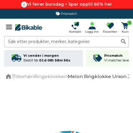
Vi feirer bursdag – Spar opptil 60% her
Prismatch
0
Kontakt
Logg Inn
Favoritter
Kurv
Søk etter produkter, merker, kategorier
Vi sender i morgen
Prismatch
Bestill før
01d 08t 58m 56s
Vi matcher laveste
Tilbehør
Ringeklokker
Melon Ringklokke Union J
Home