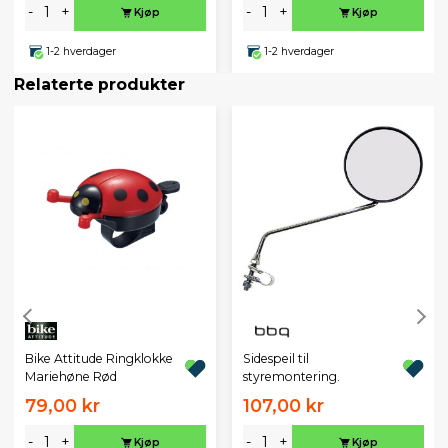
-
+
-
+
Kjøp
Kjøp
1-2 hverdager
1-2 hverdager
Relaterte produkter
Bike Attitude Ringklokke
Sidespeil til
Mariehøne Rød
styremontering.
79,00 kr
107,00 kr
-
+
-
+
Kjøp
Kjøp