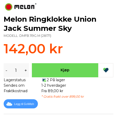
Melon Ringklokke Union
Jack Summer Sky
MODELL:
DMFB.119G.M
(
28171
)
142,00 kr
-
+
Kjøp
Lagerstatus
2 På lager
Sendes om
1-2 hverdager
Fraktkostnad
Fra 89,00 kr
* Gratis frakt over 899,00 kr
Legg til GoWish