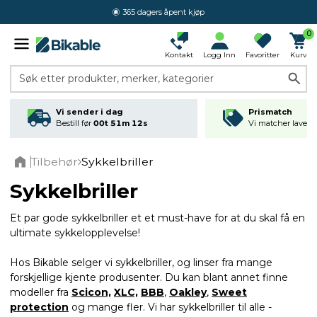
4.4 av 5.0
0
Kontakt
Logg Inn
Favoritter
Kurv
Søk etter produkter, merker, kategorier
Vi sender i dag
Prismatch
Bestill før
00t 51m 11s
Vi matcher laveste
Tilbehør
Sykkelbriller
Home
Sykkelbriller
Et par gode sykkelbriller et et must-have for at du skal få en
ultimate sykkelopplevelse!
Hos Bikable selger vi sykkelbriller, og linser fra mange
forskjellige kjente produsenter. Du kan blant annet finne
modeller fra
Scicon,
XLC,
BBB
,
Oakley
,
Sweet
protection
og mange fler. Vi har sykkelbriller til alle -