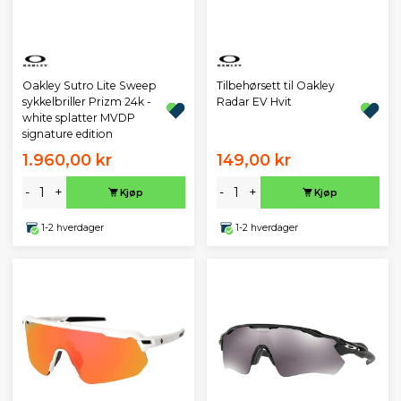
Oakley Sutro Lite Sweep
Tilbehørsett til Oakley
sykkelbriller Prizm 24k -
Radar EV Hvit
white splatter MVDP
signature edition
1.960,00 kr
149,00 kr
-
+
-
+
Kjøp
Kjøp
1-2 hverdager
1-2 hverdager