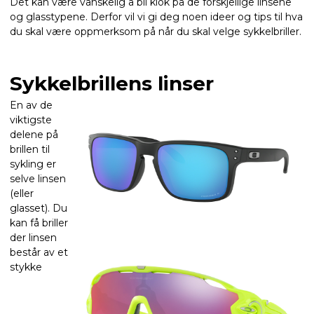
Det kan være vanskelig å bli klok på de forskjellige linsene
og glasstypene. Derfor vil vi gi deg noen ideer og tips til hva
du skal være oppmerksom på når du skal velge sykkelbriller.
Sykkelbrillens linser
En av de
viktigste
delene på
brillen til
sykling er
selve linsen
(eller
glasset). Du
kan få briller
der linsen
består av et
stykke