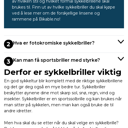
av hvilken stil og hvilket formål sykkelbrillene skal
brukes til. Finn ut av hvilke sykkelbriller du skal kjøpe
ved å lese mer om de forskjellige linsene og
rammene på Bikable.no!
Hva er fotokromiske sykkelbriller?
2
Kan man få sportsbriller med styrke?
3
Derfor er sykkelbriller viktig
En god sykkeltur blir komplett med de riktige sykkelbrillene
og det gir deg også en mye bedre tur. Sykkelbriller
beskytter øynene dine mot skarp sol, snø, regn, vind og
insekter. Sykkelbriller er en sportssolbrille og kan brukes når
man sitter på sykkelen, men man kan også bruke de til
andre idretter.
Men hva skal du se etter når du skal velge en sykkelbrille?