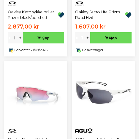
Oakley Kato sykkelbriller
Oakley Sutro Lite Prizm
Prizm black/polished
Road Hvit
2.877,00 kr
1.607,00 kr
-
+
-
+
Kjøp
Kjøp
Forventet 21/08/2026
1-2 hverdager