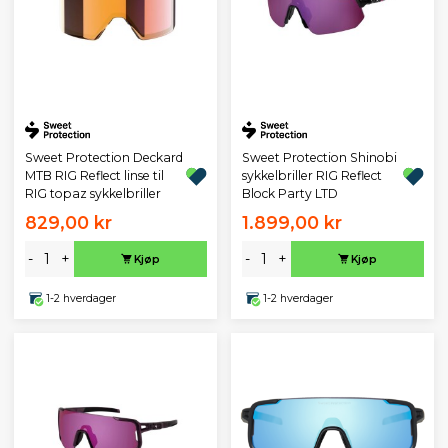
Sweet Protection Deckard
Sweet Protection Shinobi
MTB RIG Reflect linse til
sykkelbriller RIG Reflect
RIG topaz sykkelbriller
Block Party LTD
829,00 kr
1.899,00 kr
-
+
-
+
Kjøp
Kjøp
1-2 hverdager
1-2 hverdager