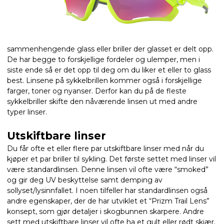
sammenhengende glass eller briller der glasset er delt opp.
De har begge to forskjellige fordeler og ulemper, men i
siste ende så er det opp til deg om du liker et eller to glass
best. Linsene på sykkelbrillen kommer også i forskjellige
farger, toner og nyanser. Derfor kan du på de fleste
sykkelbriller skifte den nåværende linsen ut med andre
typer linser.
Utskiftbare linser
Du får ofte et eller flere par utskiftbare linser med når du
kjøper et par briller til sykling. Det første settet med linser vil
være standardlinsen. Denne linsen vil ofte være “smoked”
og gir deg UV beskyttelse samt demping av
sollyset/lysinnfallet. I noen tilfeller har standardlinsen også
andre egenskaper, der de har utviklet et “Prizm Trail Lens”
konsept, som gjør detaljer i skogbunnen skarpere. Andre
sett med utskiftbare linser vil ofte ha et gult eller rødt skjær.