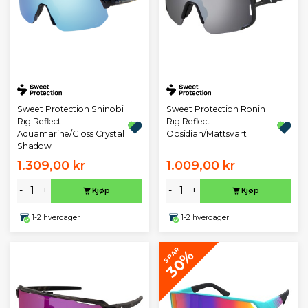
Sweet Protection Shinobi
Sweet Protection Ronin
Rig Reflect
Rig Reflect
Aquamarine/Gloss Crystal
Obsidian/Mattsvart
Shadow
1.309,00 kr
1.009,00 kr
-
+
-
+
Kjøp
Kjøp
1-2 hverdager
1-2 hverdager
SPAR
30%