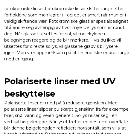
fotokromiske linser.Fotokromiske linser skifter farge etter
forholdene som man kjører i - og det er smart når man er i
veldig skiftende vær. Fotokromiske glass er spesialdesignet
til å endre seg avhengig av hvor mye UV lys som er rundt
deg. Når glasset utsettes for sol, vil molekylene i
belegningen reagere og de blir mørkere. Hvis du ikke vil
utsettes for direkte sollys, vil glassene gradvis bli lysere
igjen. Men vær oppmerksom på at linsene ikke endrer farge
med en gang.
Polariserte linser med UV
beskyttelse
Polariserte linser er med på å redusere gjenskinn. Med
polariserte linser slipper du skarpt gjenskinn fra for eksempel
biler, snø, vann og veien generelt. Sollys reiser seg i en
vertikal bølgelengde. Når lyset treffer en bestemt overflate
blir denne bølgelengden reflektert horisontalt, som vil si at