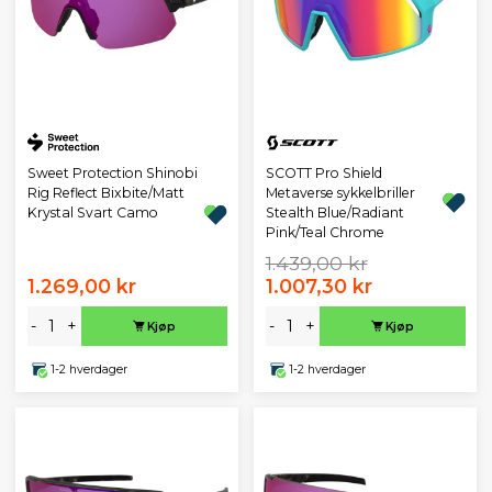
Sweet Protection Shinobi
SCOTT Pro Shield
Rig Reflect Bixbite/Matt
Metaverse sykkelbriller
Krystal Svart Camo
Stealth Blue/Radiant
Pink/Teal Chrome
1.439,00 kr
1.269,00 kr
1.007,30 kr
-
+
-
+
Kjøp
Kjøp
1-2 hverdager
1-2 hverdager