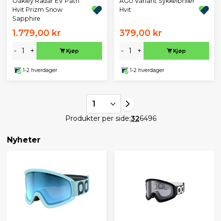
Oakley Radar EV Path
AGU Variant Sykkelbriller
Hvit Prizm Snow
Hvit
Sapphire
1.779,00 kr
379,00 kr
-
+
-
+
Kjøp
Kjøp
1-2 hverdager
1-2 hverdager
1
Produkter per side:
32
64
96
Nyheter