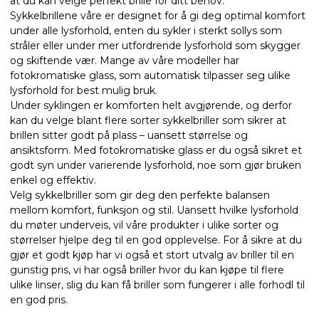
at du kan velge perfekt brille for ditt behov.
Sykkelbrillene våre er designet for å gi deg optimal komfort
under alle lysforhold, enten du sykler i sterkt sollys som
stråler eller under mer utfordrende lysforhold som skygger
og skiftende vær. Mange av våre modeller har
fotokromatiske glass, som automatisk tilpasser seg ulike
lysforhold for best mulig bruk.
Under syklingen er komforten helt avgjørende, og derfor
kan du velge blant flere sorter sykkelbriller som sikrer at
brillen sitter godt på plass – uansett størrelse og
ansiktsform. Med fotokromatiske glass er du også sikret et
godt syn under varierende lysforhold, noe som gjør bruken
enkel og effektiv.
Velg sykkelbriller som gir deg den perfekte balansen
mellom komfort, funksjon og stil. Uansett hvilke lysforhold
du møter underveis, vil våre produkter i ulike sorter og
størrelser hjelpe deg til en god opplevelse. For å sikre at du
gjør et godt kjøp har vi også et stort utvalg av briller til en
gunstig pris, vi har også briller hvor du kan kjøpe til flere
ulike linser, slig du kan få briller som fungerer i alle forhodl til
en god pris.