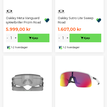
Oakley Meta Vanguard
Oakley Sutro Lite Sweep
sykkelbriller Prizm Road
Road
5.999,00 kr
1.607,00 kr
-
+
-
+
Kjøp
Kjøp
1-2 hverdager
1-2 hverdager