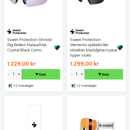
Sweet Protection Shinobi
Sweet Protection
Rig Reflect Malaia/Mat
Memento sykkelbriller
Crystal Black Camo
obsidian black/gloss crystal
hyper violet
1.229,00 kr
1.299,00 kr
-
+
-
+
Kjøp
Kjøp
1-2 hverdager
1-2 hverdager