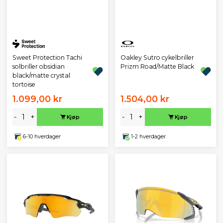
Sweet Protection Tachi
Oakley Sutro cykelbriller
solbriller obsidian
Prizm Road/Matte Black
black/matte crystal
tortoise
1.099,00 kr
1.504,00 kr
-
+
-
+
Kjøp
Kjøp
6-10 hverdager
1-2 hverdager