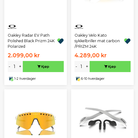
Oakley Radar EV Path
Oakley Velo Kato
Polished Black Prizm 24K
sykkelbriller mat carbon
Polarized
/PRIZM 24K
2.099,00 kr
4.289,00 kr
-
+
-
+
Kjøp
Kjøp
1-2 hverdager
6-10 hverdager