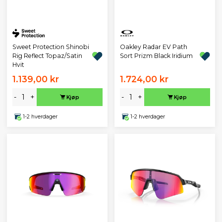
Sweet Protection Shinobi
Oakley Radar EV Path
Rig Reflect Topaz/Satin
Sort Prizm Black Iridium
Hvit
1.139,00 kr
1.724,00 kr
-
+
-
+
Kjøp
Kjøp
1-2 hverdager
1-2 hverdager