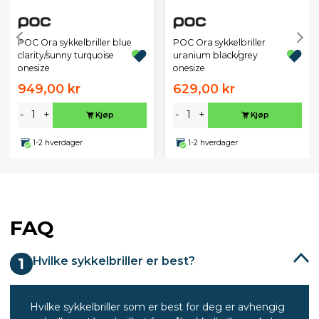
POC Ora sykkelbriller blue
POC Ora sykkelbriller
clarity/sunny turquoise
uranium black/grey
onesize
onesize
949,00 kr
629,00 kr
-
+
-
+
Kjøp
Kjøp
1-2 hverdager
1-2 hverdager
FAQ
Hvilke sykkelbriller er best?
1
Hvilke sykkelbriller som er best for deg er avhengig