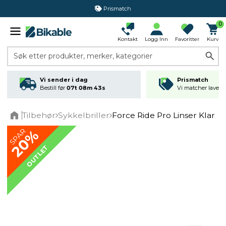
Prismatch
0
Kontakt
Logg Inn
Favoritter
Kurv
Søk etter produkter, merker, kategorier
Vi sender i dag
Prismatch
Bestill før
07t 08m 43s
Vi matcher laveste
Tilbehør
Sykkelbriller
Force Ride Pro Linser Klar
Home
SPAR
20%
OUTLET