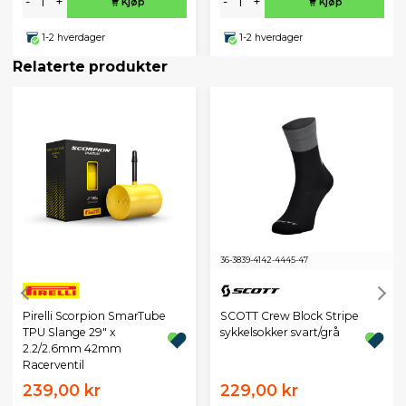
-
+
-
+
Kjøp
Kjøp
1-2 hverdager
1-2 hverdager
Relaterte produkter
36-38
39-41
42-44
45-47
Pirelli Scorpion SmarTube
SCOTT Crew Block Stripe
TPU Slange 29" x
sykkelsokker svart/grå
2.2/2.6mm 42mm
Racerventil
239,00 kr
229,00 kr