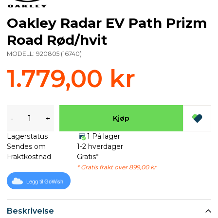
Oakley Radar EV Path Prizm
Road Rød/hvit
MODELL:
920805
(
16740
)
1.779,00 kr
-
+
Kjøp
Lagerstatus
1 På lager
Sendes om
1-2 hverdager
Fraktkostnad
Gratis*
* Gratis frakt over 899,00 kr
Legg til GoWish
Beskrivelse