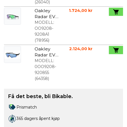
Sort/Rød
(
26040
)
Oakley
1.724,00 kr
Radar EV
Path svart
MODELL:
Prizm Road
OO9208-
Jade
9208A1
(
78956
)
Oakley
2.124,00 kr
Radar EV
Path Prizm
MODELL:
Deep
0OO9208-
Water
920855
Polarized
(
64358
)
Få det beste, bli Bikable.
Prismatch
365 dagers åpent kjøp