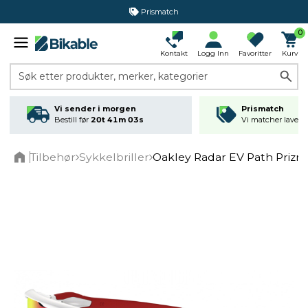
Prismatch
0
Kontakt
Logg Inn
Favoritter
Kurv
Søk etter produkter, merker, kategorier
Vi sender i morgen
Prismatch
Bestill før
20t 41m 03s
Vi matcher laveste
Tilbehør
Sykkelbriller
Oakley Radar EV Path Prizm
Home