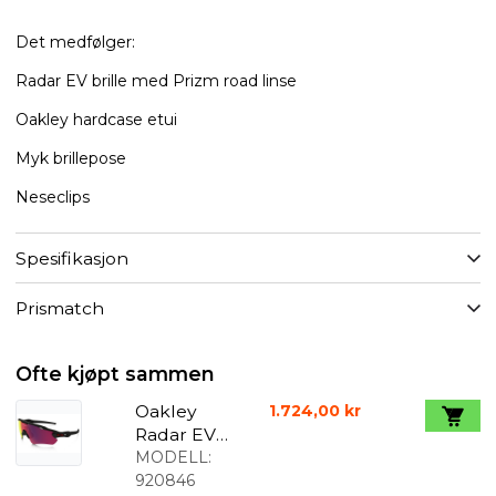
Det medfølger:
Radar EV brille med Prizm road linse
Oakley hardcase etui
Myk brillepose
Neseclips
Spesifikasjon
Prismatch
Ofte kjøpt sammen
Oakley
1.724,00 kr
Radar EV
Path Prizm
MODELL:
Road
920846