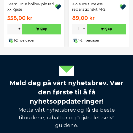
X-Sauce tubeless
Sram 1091r hollow pin red
reparationskit M-2
xx Kjede
558,00 kr
89,00 kr
-
+
-
+
Kjøp
Kjøp
1-2 hverdager
1-2 hverdager
Meld deg på vårt nyhetsbrev. Vær
den første til å få
nyhetsoppdateringer!
Motta vårt nyhetsbrev og få de beste
tilbudene, rabatter og "gjør-det-selv"
guidene.