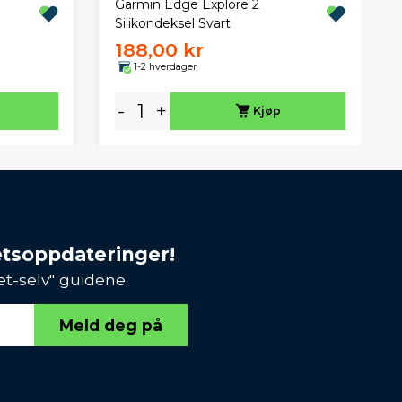
Garmin Edge Explore 2
Silikondeksel Svart
188,00 kr
1-2 hverdager
-
+
Kjøp
etsoppdateringer!
et-selv" guidene.
Meld deg på