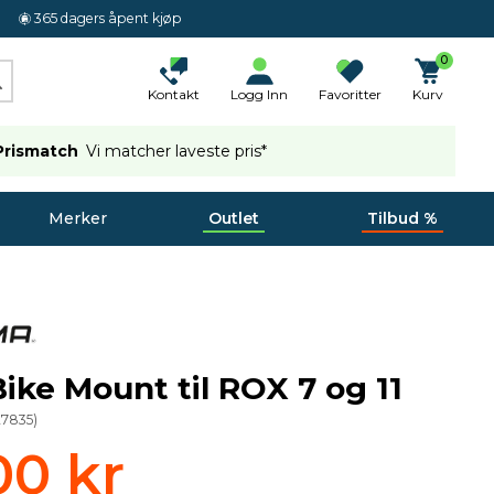
365 dagers åpent kjøp
0
Kontakt
Logg Inn
Favoritter
Kurv
Prismatch
Vi matcher laveste pris*
Merker
Outlet
Tilbud %
ike Mount til ROX 7 og 11
27835
)
00 kr