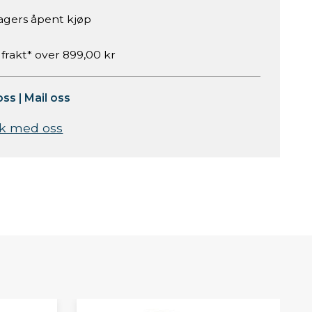
agers åpent kjøp
 frakt* over 899,00 kr
oss
|
Mail oss
k med oss