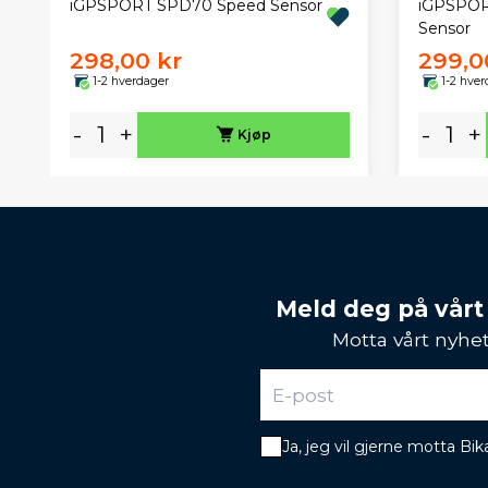
iGPSPORT SPD70 Speed Sensor
iGPSPOR
Sensor
298,00 kr
299,0
1-2 hverdager
1-2 hver
-
+
-
+
Kjøp
Meld deg på vårt
Motta vårt nyhet
Ja, jeg vil gjerne motta B