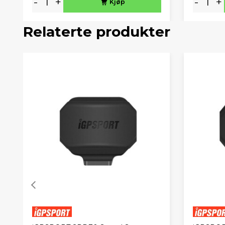
-
+
-
+
Kjøp
Relaterte produkter