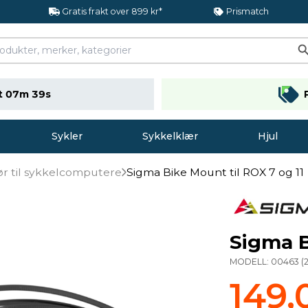
Gratis frakt over 899 kr*
Prismatch
t 07m 38s
Sykler
Sykkelklær
Hjul
ør til sykkelcomputere
Sigma Bike Mount til ROX 7 og 11
Sigma B
MODELL:
00463
(
149,