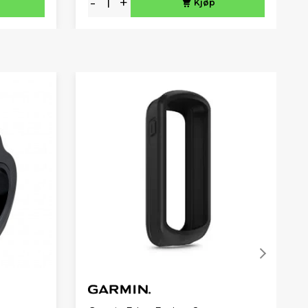
-
+
Kjøp