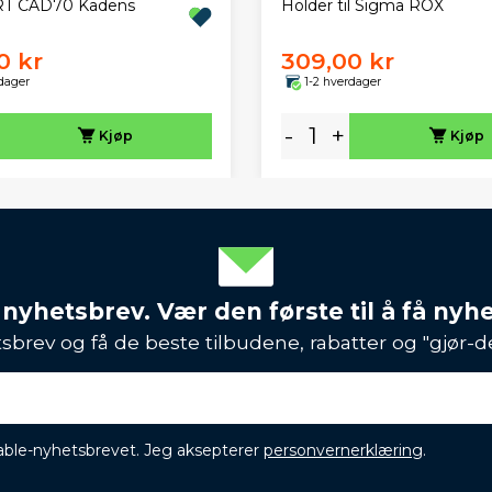
T CAD70 Kadens
Holder til Sigma ROX
0 kr
309,00 kr
dager
1-2 hverdager
-
+
Kjøp
Kjøp
 nyhetsbrev. Vær den første til å få nyh
sbrev og få de beste tilbudene, rabatter og "gjør-d
ikable-nyhetsbrevet. Jeg aksepterer
personvernerklæring
.