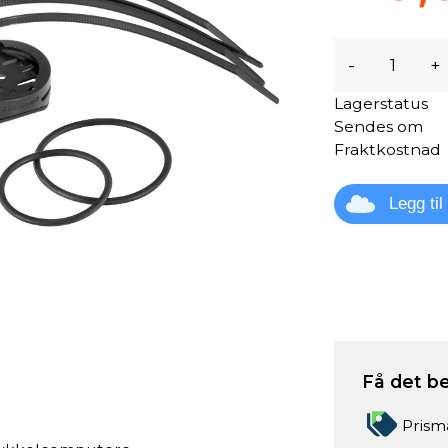
-
+
Lagerstatus
Sendes om
Fraktkostnad
Legg ti
Få det be
Prism