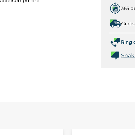
 sykkelcomputere
365 d
Gratis
Ring 
Snak