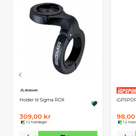
Holder til Sigma ROX
iGPSPOR
309,00 kr
98,00
1-2 hverdager
1-2 hver