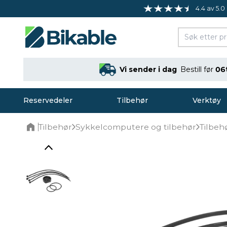
4.4 av 5.0
Vi sender i dag
Bestill før
06
Reservedeler
Tilbehør
Verktøy
Tilbehør
Sykkelcomputere og tilbehør
Tilbeh
Home