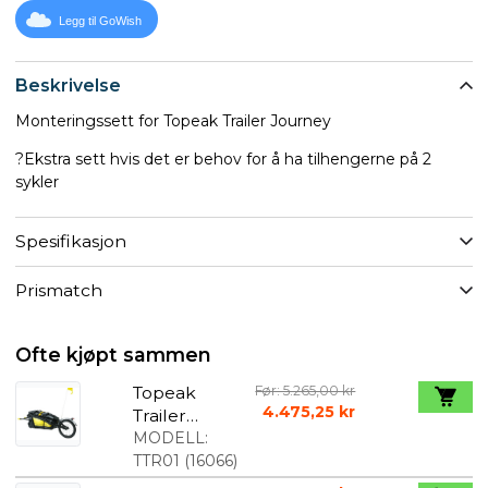
Legg til GoWish
Beskrivelse
Monteringssett for Topeak Trailer Journey
?Ekstra sett hvis det er behov for å ha tilhengerne på 2
sykler
Spesifikasjon
Prismatch
Ofte kjøpt sammen
Topeak
Før: 5.265,00 kr
4.475,25 kr
Trailer
Journey Alu
MODELL:
med veske
TTR01
(
16066
)