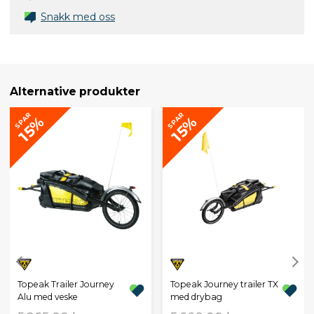
Snakk med oss
Alternative produkter
SPAR
SPAR
15%
15%
Topeak Trailer Journey
Topeak Journey trailer TX
Alu med veske
med drybag