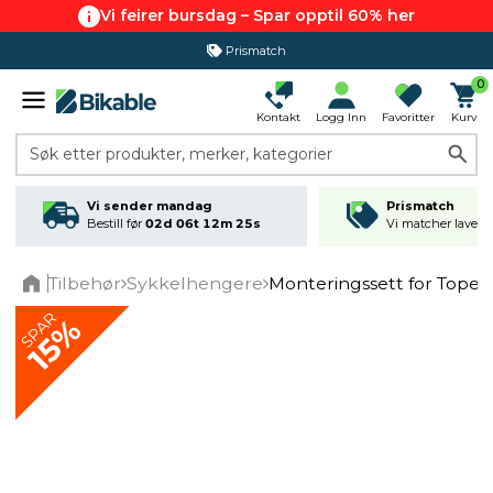
Vi feirer bursdag – Spar opptil 60% her
Prismatch
0
Kontakt
Logg Inn
Favoritter
Kurv
Søk etter produkter, merker, kategorier
Vi sender mandag
Prismatch
Bestill før
02d 06t 12m 25s
Vi matcher laveste
Tilbehør
Sykkelhengere
Monteringssett for Topeak
Home
SPAR
15%