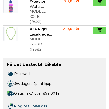
X-Sauce
129,00 kr
Watts
Kjedeolje
MODELL:
125ml
X00104
(
76331
)
AXA Rigid
219,00 kr
Låsekjede
Med Kode
MODELL:
120 cm
595-013
Grønn
(
19882
)
Få det beste, bli Bikable.
Prismatch
365 dagers åpent kjøp
Gratis frakt* over 899,00 kr
Ring oss
|
Mail oss