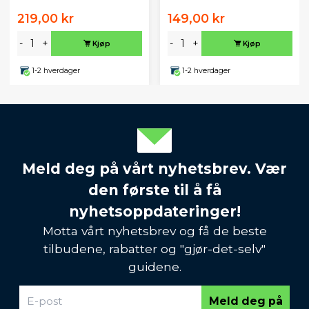
219,00 kr
149,00 kr
-
+
-
+
Kjøp
Kjøp
1-2 hverdager
1-2 hverdager
Meld deg på vårt nyhetsbrev. Vær
den første til å få
nyhetsoppdateringer!
Motta vårt nyhetsbrev og få de beste
tilbudene, rabatter og "gjør-det-selv"
guidene.
Meld deg på