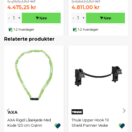
5.265,00 kr
5.660,00 kr
4.475,25 kr
4.811,00 kr
-
+
-
+
Kjøp
Kjøp
1-2 hverdager
1-2 hverdager
Relaterte produkter
AXA Rigid Låsekjede Med
Thule Upper Hook Til
Kode 120 cm Grønn
Shield Pannier Veske