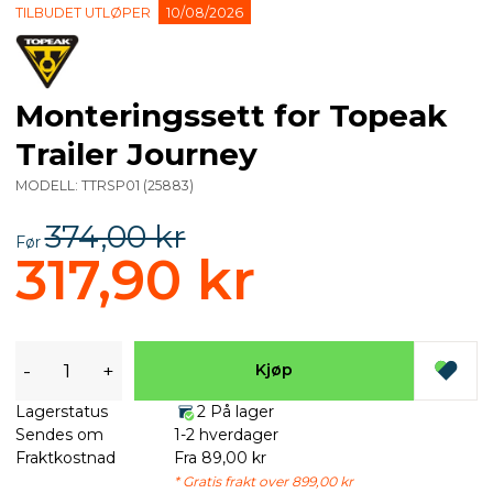
TILBUDET UTLØPER
10/08/2026
Monteringssett for Topeak
Trailer Journey
MODELL:
TTRSP01
(
25883
)
374,00 kr
Før
317,90 kr
-
+
Kjøp
Lagerstatus
2 På lager
Sendes om
1-2 hverdager
Fraktkostnad
Fra 89,00 kr
* Gratis frakt over 899,00 kr