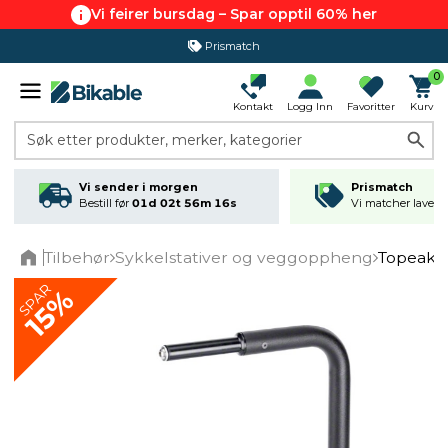
Vi feirer bursdag – Spar opptil 60% her
Prismatch
0
Kontakt
Logg Inn
Favoritter
Kurv
Søk etter produkter, merker, kategorier
Vi sender i morgen
Prismatch
Bestill før
01d 02t 56m 16s
Vi matcher laveste
Tilbehør
Sykkelstativer og veggoppheng
Topeak 
Home
SPAR
15%