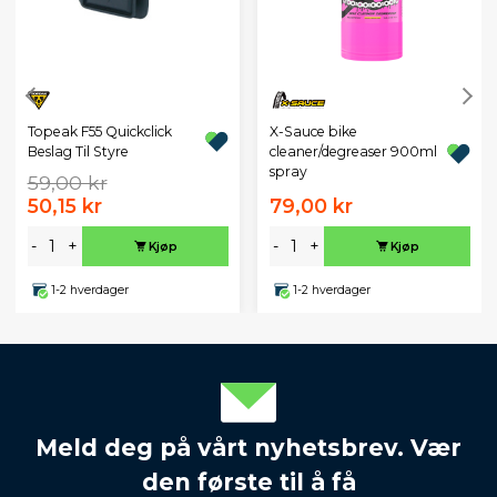
Topeak F55 Quickclick
X-Sauce bike
Beslag Til Styre
cleaner/degreaser 900ml
spray
59,00 kr
50,15 kr
79,00 kr
-
+
-
+
Kjøp
Kjøp
1-2 hverdager
1-2 hverdager
Meld deg på vårt nyhetsbrev. Vær
den første til å få