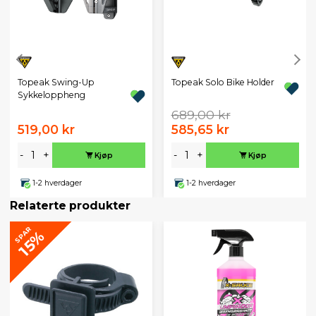
Topeak Swing-Up
Topeak Solo Bike Holder
Sykkeloppheng
689,00 kr
519,00 kr
585,65 kr
-
+
-
+
Kjøp
Kjøp
1-2 hverdager
1-2 hverdager
Relaterte produkter
SPAR
15%