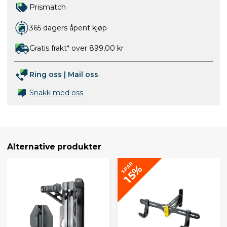
Prismatch
365 dagers åpent kjøp
Gratis frakt* over 899,00 kr
Ring oss
|
Mail oss
Snakk med oss
Alternative produkter
SPAR
15%