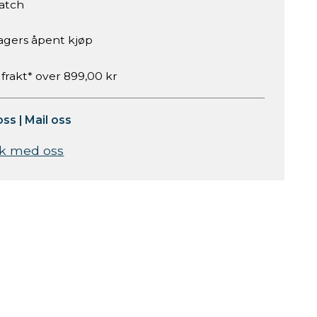
atch
agers åpent kjøp
 frakt* over 899,00 kr
oss
|
Mail oss
k med oss