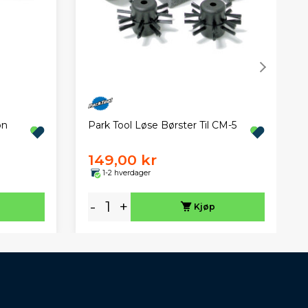
on
Park Tool Løse Børster Til CM-5
149,00 kr
1-2 hverdager
-
+
Kjøp