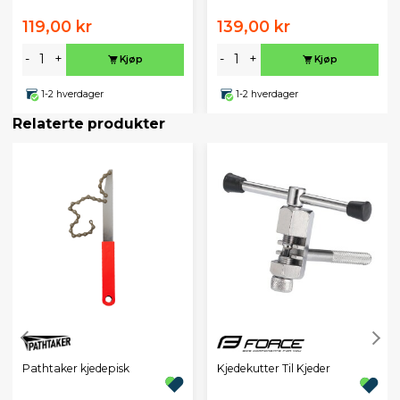
119,00 kr
139,00 kr
-
+
-
+
Kjøp
Kjøp
1-2 hverdager
1-2 hverdager
Relaterte produkter
Pathtaker kjedepisk
Kjedekutter Til Kjeder