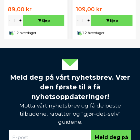
89,00 kr
109,00 kr
-
+
-
+
Kjøp
Kjøp
1-2 hverdager
1-2 hverdager
Meld deg på vårt nyhetsbrev. Vær
den første til å få
nyhetsoppdateringer!
Motta vårt nyhetsbrev og få de beste
tilbudene, rabatter og "gjør-det-selv"
guidene.
Meld deg på