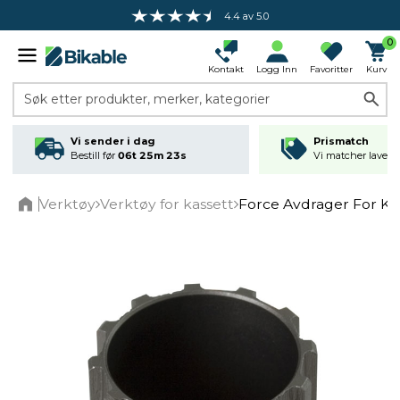
4.4 av 5.0
0
Kontakt
Logg Inn
Favoritter
Kurv
Søk etter produkter, merker, kategorier
Vi sender i dag
Prismatch
Bestill før
06t 25m 23s
Vi matcher laveste
Verktøy
Verktøy for kassett
Force Avdrager For K
Home