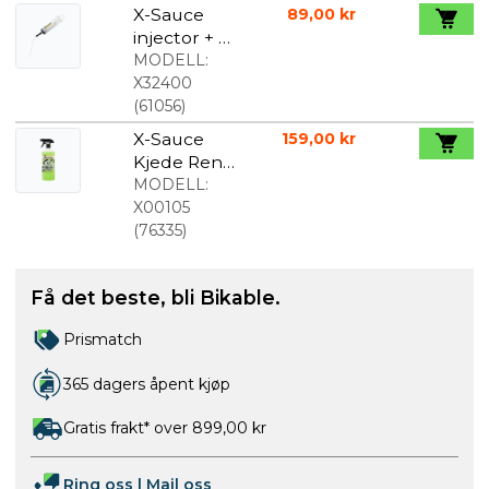
X-Sauce
89,00 kr
injector + X-
tube
MODELL:
X32400
(
61056
)
X-Sauce
159,00 kr
Kjede Rens
900ml
MODELL:
X00105
(
76335
)
Få det beste, bli Bikable.
Prismatch
365 dagers åpent kjøp
Gratis frakt* over 899,00 kr
Ring oss
|
Mail oss