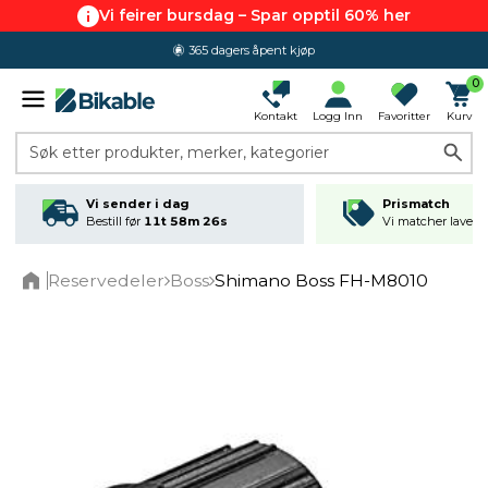
Vi feirer bursdag – Spar opptil 60% her
365 dagers åpent kjøp
0
Kontakt
Logg Inn
Favoritter
Kurv
Søk etter produkter, merker, kategorier
Vi sender i dag
Prismatch
Bestill før
11t 58m 26s
Vi matcher laveste
Reservedeler
Boss
Shimano Boss FH-M8010
Home