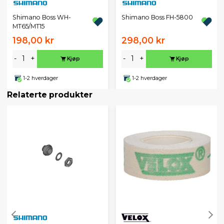
Shimano Boss WH-
Shimano Boss FH-5800
MT65/MT15
198,00 kr
298,00 kr
-
+
-
+
Kjøp
Kjøp
1-2 hverdager
1-2 hverdager
Relaterte produkter