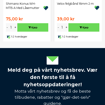
Velox felgbånd 16mm 2 m
Shimano Konus WH-
MT15-A Med Låsemutter
75,00 kr
39,00 kr
-
+
-
+
Kjøp
Kjøp
1-2 hverdager
1-2 hverdager
Meld deg på vårt nyhetsbrev. Vær
den første til å få
nyhetsoppdateringer!
Motta vårt nyhetsbrev og få de beste
tilbudene, rabatter og "gjør-det-selv"
guidene.