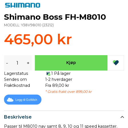
Shimano Boss FH-M8010
MODELL:
Y38V98010
(
23212
)
465,00 kr
-
+
Kjøp
Lagerstatus
1 På lager
Sendes om
1-2 hverdager
Fraktkostnad
Fra 89,00 kr
* Gratis frakt over 899,00 kr
Legg til GoWish
Beskrivelse
Passer til M8010 nav samt 8, 9, 10 og 11 speed kassetter.