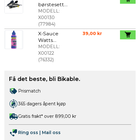
børstesett
med 4
MODELL:
børster og
X00130
oppbevarin
(
77984
)
gspose
X-Sauce
39,00 kr
Watts
kjedeolie
MODELL:
30ml
X00122
(
76332
)
Få det beste, bli Bikable.
Prismatch
365 dagers åpent kjøp
Gratis frakt* over 899,00 kr
Ring oss
|
Mail oss