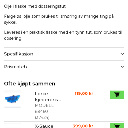
Olje i flaske med dosseringstut
Fargeløs olje som brukes til smøring av mange ting på
sykkel.
Leveres i en praktisk flaske med en tynn tut, som brukes til
dosering.
Spesifikasjon
Prismatch
Ofte kjøpt sammen
Force
119,00 kr
kjederens
til utvendig
MODELL:
gir
89460
(
37424
)
X-Sauce
399,00 kr