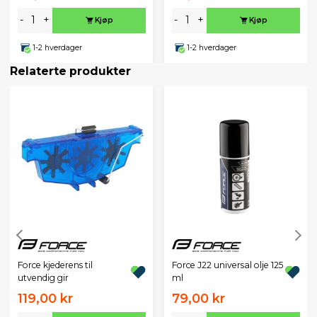
-
+
-
+
Kjøp
Kjøp
1-2 hverdager
1-2 hverdager
Relaterte produkter
Force kjederens til
Force J22 universal olje 125
utvendig gir
ml
119,00 kr
79,00 kr