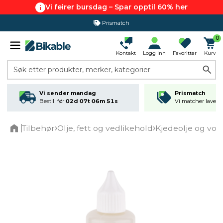
Vi feirer bursdag – Spar opptil 60% her
Prismatch
0
Kontakt
Logg Inn
Favoritter
Kurv
Søk etter produkter, merker, kategorier
Vi sender mandag
Prismatch
Bestill før
02d 07t 06m 51s
Vi matcher laveste
Tilbehør
Olje, fett og vedlikehold
Kjedeolje og vok
Home