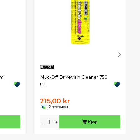
ml
Muc-Off Drivetrain Cleaner 750
ml
215,00 kr
1-2 hverdager
-
+
Kjøp