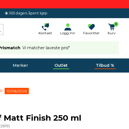
365 dagers åpent kjøp
0
Kontakt
Logg Inn
Favoritter
Kurv
Prismatch
Vi matcher laveste pris*
Merker
Outlet
Tilbud %
ER
10/08/2026
 Matt Finish 250 ml
22819
)