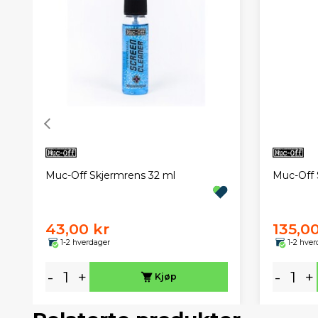
Muc-Off Skjermrens 32 ml
Muc-Off 
43,00 kr
135,00
1-2 hverdager
1-2 hver
-
+
-
+
Kjøp