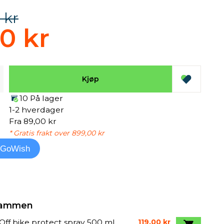
 kr
10 kr
Kjøp
10 På lager
1-2 hverdager
Fra 89,00 kr
* Gratis frakt over 899,00 kr
l GoWish
 sammen
ff bike protect spray 500 ml
119,00 kr