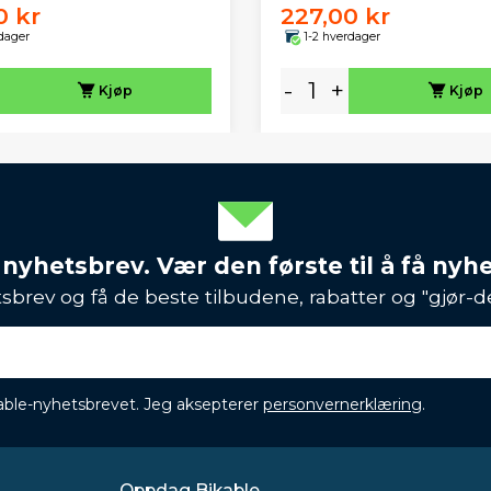
0 kr
227,00 kr
dager
1-2 hverdager
-
+
Kjøp
Kjøp
 nyhetsbrev. Vær den første til å få nyh
sbrev og få de beste tilbudene, rabatter og "gjør-d
ikable-nyhetsbrevet. Jeg aksepterer
personvernerklæring
.
Oppdag Bikable