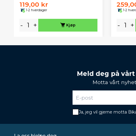
119,00 kr
259,0
1-2 hverdager
1-2 hver
-
+
-
+
Kjøp
Meld deg på vårt
Motta vårt nyhet
Ja, jeg vil gjerne motta B
La oss hjelpe deg