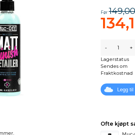
149,00
Før
134,
-
+
Lagerstatus
Sendes om
Fraktkostnad
Legg ti
Ofte kjøpt
ammer.
Muc-O