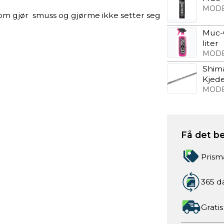
MODE
som gjør smuss og gjørme ikke setter seg
Muc-O
liter
MODE
Shim
Kjede
MODE
Få det be
Prism
365 d
Gratis