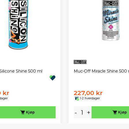
Silicone Shine 500 ml
Muc-Off Miracle Shine 500 
 kr
227,00 kr
dager
1-2 hverdager
-
+
Kjøp
Kjøp