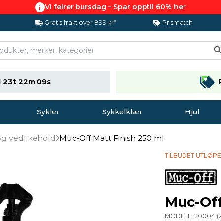
Vi feirer bursdag – Spar opptil 60% her
Gratis frakt over 899 kr*
Prismatch
 23t 22m 08s
Sykler
Sykkelklær
Hjul
og vedlikehold
Muc-Off Matt Finish 250 ml
TILBUDET UTLØP
Muc-Off
MODELL:
20004
(