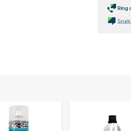
Ring 
Snak