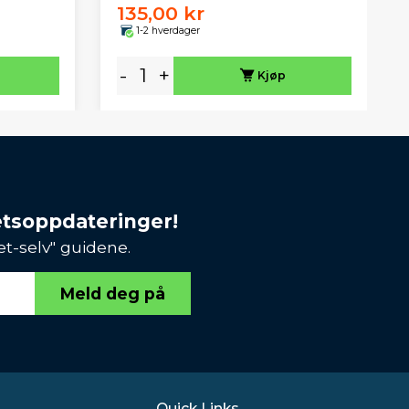
135,00 kr
1-2 hverdager
-
+
Kjøp
etsoppdateringer!
et-selv" guidene.
Meld deg på
Quick Links