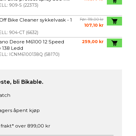
LL:
909-S
(
22373
)
ff Bike Cleaner sykkelvask - 1
Før: 119,00 kr
107,10 kr
LL:
904-CT
(
6632
)
ano Deore M6100 12 Speed
259,00 kr
 138 Ledd
LL:
ICNM6100138Q
(
58170
)
ste, bli Bikable.
atch
agers åpent kjøp
 frakt* over 899,00 kr