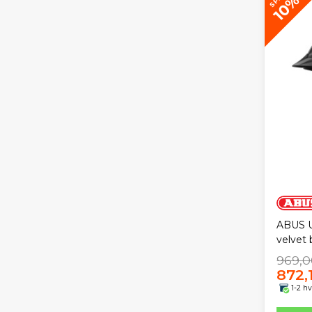
10%
ABUS U
velvet 
969,0
872,
1-2 h