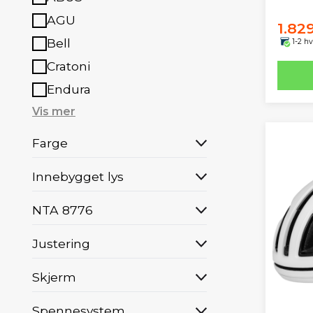
AGU
1.82
Bell
1-2 h
Cratoni
Endura
Vis mer
Farge
Innebygget lys
NTA 8776
Justering
Skjerm
Spennesystem