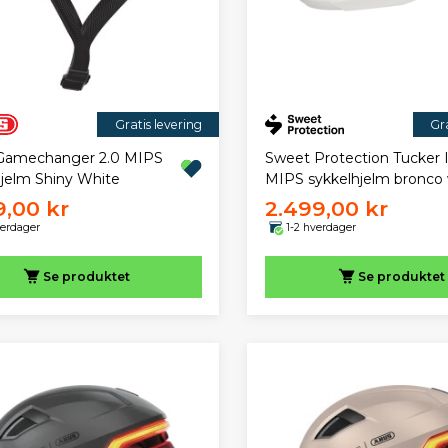
Gratis levering
Gra
Gamechanger 2.0 MIPS
Sweet Protection Tucker I
hjelm Shiny White
MIPS sykkelhjelm bronco 
9,00 kr
2.499,00 kr
verdager
1-2 hverdager
Se produktet
Se produktet