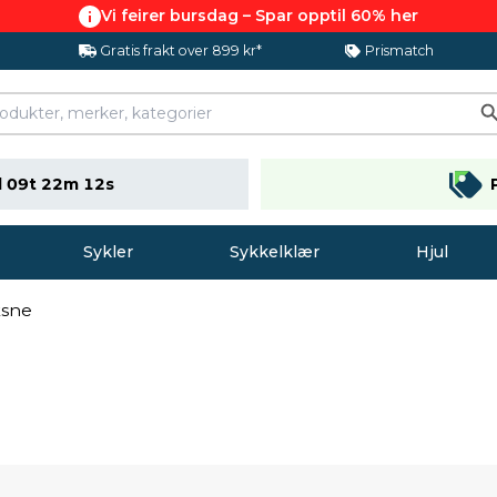
Vi feirer bursdag – Spar opptil 60% her
Gratis frakt over 899 kr*
Prismatch
 09t 22m 11s
Sykler
Sykkelklær
Hjul
ksne