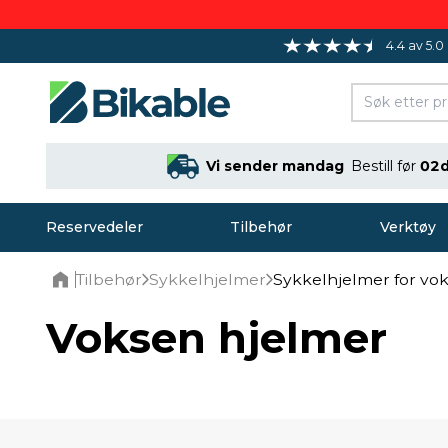
4.4 av 5.0
Vi sender mandag
Bestill før
02d
Reservedeler
Tilbehør
Verktøy
Tilbehør
Sykkelhjelmer
Sykkelhjelmer for vo
Home
Voksen hjelmer