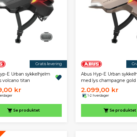
Gratis levering
Gra
yp-E Urban sykkelhjelm
Abus Hyp-E Urban sykkel
 volcano titan
med lys champagne gold
9,00 kr
2.099,00 kr
verdager
1-2 hverdager
Se produktet
Se produktet