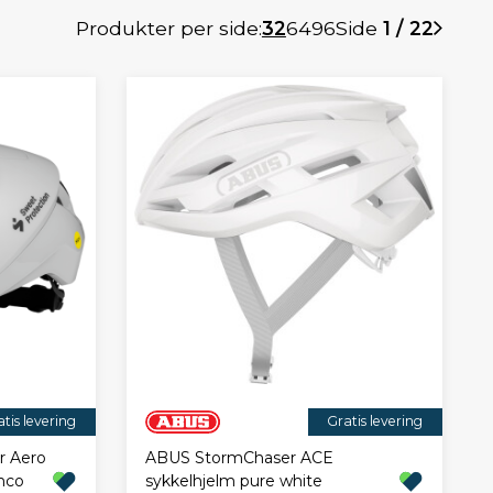
Produkter per side:
32
64
96
Side
1 / 22
tis levering
Gratis levering
r Aero
ABUS StormChaser ACE
nco
sykkelhjelm pure white