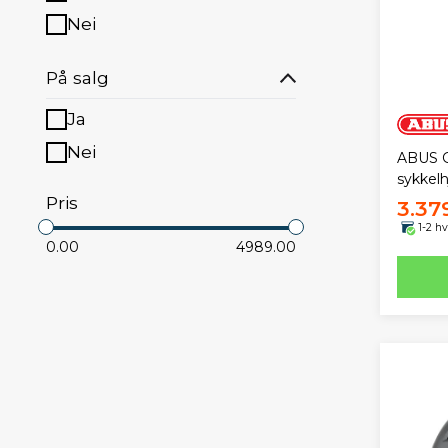
Nei
På salg
Ja
Nei
ABUS 
sykkel
Pris
3.37
1-2 h
0.00
4989.00