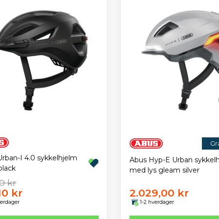
Gra
rban-I 4.0 sykkelhjelm
Abus Hyp-E Urban sykkel
black
med lys gleam silver
0 kr
10 kr
2.029,00 kr
verdager
1-2 hverdager