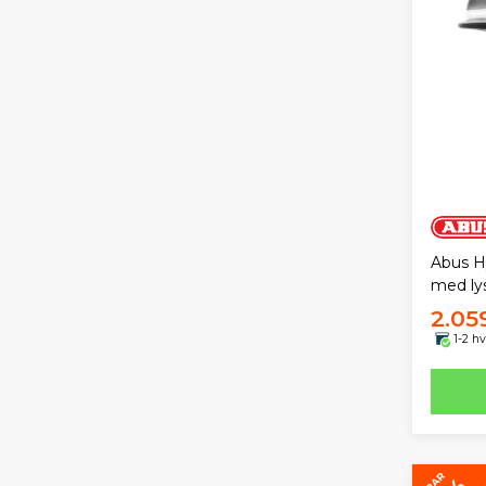
Abus H
med lys
2.05
1-2 h
SPAR