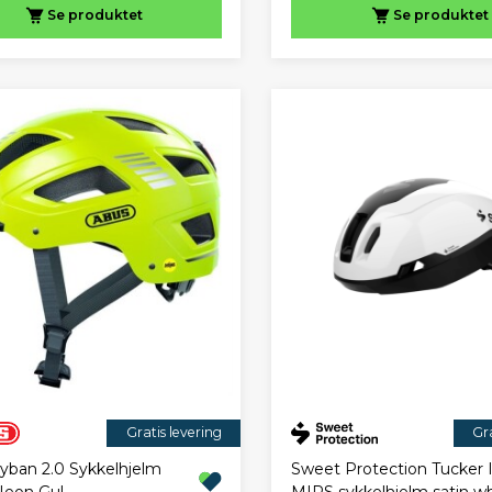
Se produktet
Se produktet
Gratis levering
Gra
yban 2.0 Sykkelhjelm
Sweet Protection Tucker I