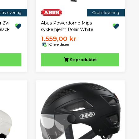
tis levering
Gratis levering
r 2Vi
Abus Powerdome Mips
Black
sykkelhjelm Polar White
1.559,00 kr
1-2 hverdager
Se produktet