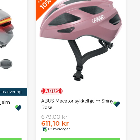
10%
tis levering
ABUS Macator sykkelhjelm Shiny
hjelm
Rose
679,00 kr
611,10 kr
1-2 hverdager