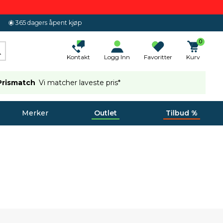
365 dagers åpent kjøp
0
Kontakt
Logg Inn
Favoritter
Kurv
Prismatch
Vi matcher laveste pris*
Merker
Outlet
Tilbud %