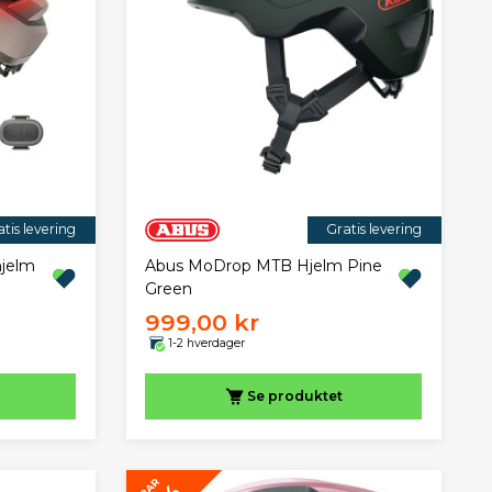
tis levering
Gratis levering
hjelm
Abus MoDrop MTB Hjelm Pine
Green
999,00 kr
1-2 hverdager
Se produktet
SPAR