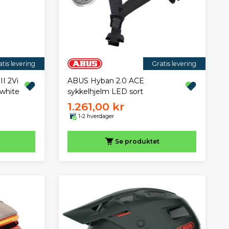
tis levering
Gratis levering
II 2Vi
ABUS Hyban 2.0 ACE
white
sykkelhjelm LED sort
1.261,00 kr
1-2 hverdager
Se produktet