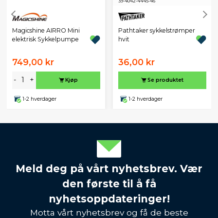
39-40
42-44
45-46
Magicshine AIRRO Mini
Pathtaker sykkelstrømper
elektrisk Sykkelpumpe
hvit
749,00 kr
36,00 kr
-
+
Kjøp
Se produktet
1-2 hverdager
1-2 hverdager
Meld deg på vårt nyhetsbrev. Vær
den første til å få
nyhetsoppdateringer!
Motta vårt nyhetsbrev og få de beste