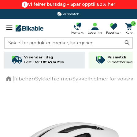
Vi feirer bursdag – Spar opptil 60% her
Prismatch
0
Kontakt
Logg Inn
Favoritter
Kurv
Søk etter produkter, merker, kategorier
Vi sender i dag
Prismatch
Bestill før
10t 47m 29s
Vi matcher laveste
Tilbehør
Sykkelhjelmer
Sykkelhjelmer for voksne
Home