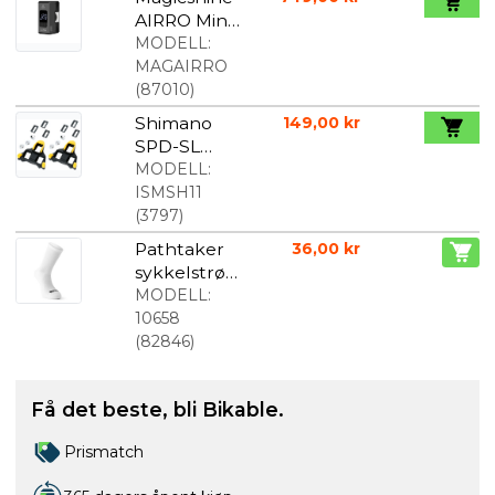
AIRRO Mini
elektrisk
MODELL:
Sykkelpum
MAGAIRRO
pe
(
87010
)
Shimano
149,00 kr
SPD-SL
Klamper
MODELL:
Gul
ISMSH11
(
3797
)
Pathtaker
36,00 kr
sykkelstrø
mper hvit
MODELL:
10658
(
82846
)
Få det beste, bli Bikable.
Prismatch