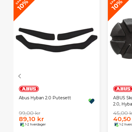
SPAR
SPAR
10%
10%
Abus Hyban 2.0 Putesett
ABUS Skr
2.0, Hyb
99,00 kr
45,00 k
89,10 kr
40,50
1-2 hverdager
1-2 hver