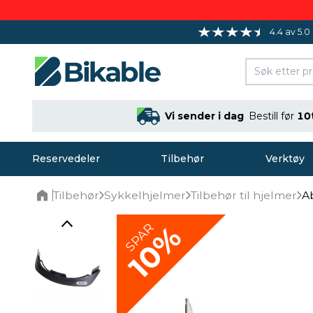
4.4 av 5.0
Vi sender i dag
Bestill før
10
Reservedeler
Tilbehør
Verktøy
Tilbehør
Sykkelhjelmer
Tilbehør til hjelmer
A
Home
10%
SPAR