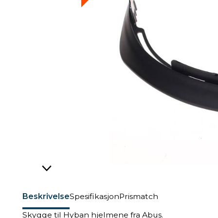
Beskrivelse
Spesifikasjon
Prismatch
Skygge til Hyban hjelmene fra Abus.