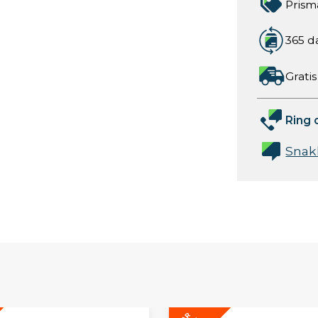
Prism
365 d
Gratis
Ring 
Snak