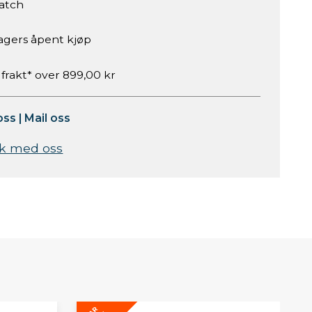
atch
agers åpent kjøp
 frakt* over 899,00 kr
oss
|
Mail oss
k med oss