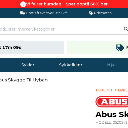
Vi feirer bursdag – Spar opptil 60% her
Gratis frakt over 899 kr*
Prismatch
t 17m 08s
Sykler
Sykkelklær
Hjul
bus Skygge Til Hyban
TILBUDET UTLØP
Abus Sk
MODELL:
05202
(
2