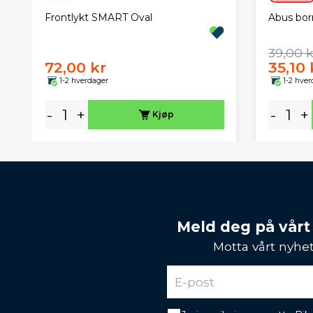
Frontlykt SMART Oval
Abus borr
39,00 k
72,00 kr
35,10 
1-2 hverdager
1-2 hver
-
+
-
+
Kjøp
Meld deg på vårt
Motta vårt nyhet