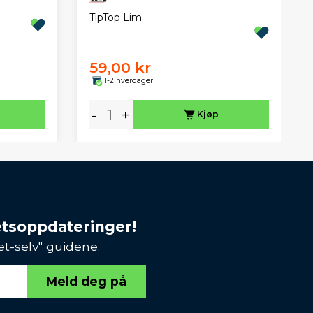
TipTop Lim
59,00 kr
1-2 hverdager
-
+
Kjøp
etsoppdateringer!
et-selv" guidene.
Meld deg på