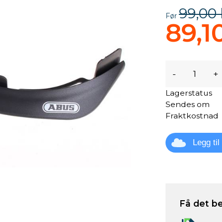
99,00 
Før
89,1
-
+
Lagerstatus
Sendes om
Fraktkostnad
Legg ti
Få det be