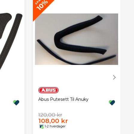
SPAR
S
10%
Abus Putesett Til Anuky
120,00 kr
108,00 kr
1-2 hverdager