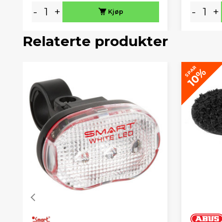
-
+
-
+
Kjøp
Relaterte produkter
SPAR
10%