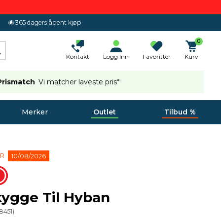
365 dagers åpent kjøp
0
Kontakt
Logg Inn
Favoritter
Kurv
Prismatch
Vi matcher laveste pris*
Merker
Outlet
Tilbud %
ER
10/08/2026
ygge Til Hyban
8451
)