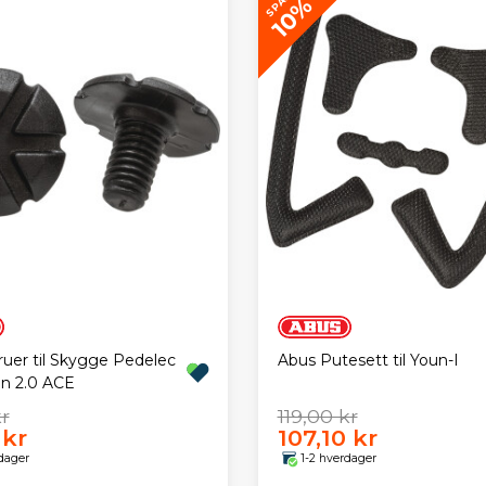
SPAR
10%
uer til Skygge Pedelec
Abus Putesett til Youn-I
an 2.0 ACE
r
119,00 kr
 kr
107,10 kr
dager
1-2 hverdager