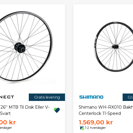
Gratis levering
Gra
 26'' MTB Til Disk Eller V-
Shimano WH-RX010 Bakh
Svart
Centerlock 11-Speed
00 kr
1.569,00 kr
verdager
1-2 hverdager