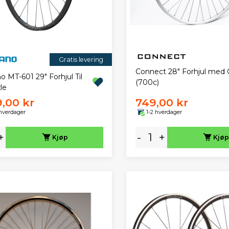
Gratis levering
Connect 28" Forhjul med
 MT-601 29" Forhjul Til
(700c)
le
9,00 kr
749,00 kr
 hverdager
1-2 hverdager
+
-
+
Kjøp
Kjøp