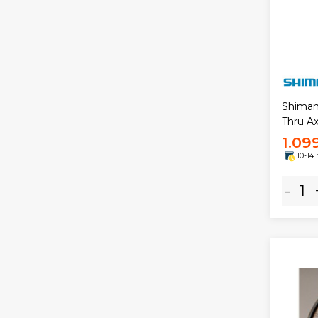
Shimano
Thru Ax
1.09
10-14
-