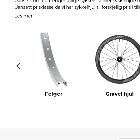
Uansett om du trenger billige sykkelhjul eller sykkelhjul so
Uansett prisklasse da vi har sykkelhjul til forskjellig pris i til
Les mer
Felger
Gravel hjul