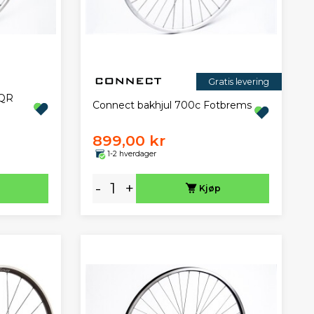
Gratis levering
 QR
Connect bakhjul 700c Fotbrems
899,00 kr
1-2 hverdager
-
+
Kjøp