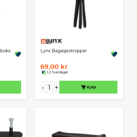
eboks
Lynx Bagasjestropper
69,00 kr
1-2 hverdager
-
+
Kjøp