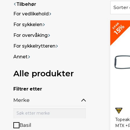
Tilbehør
Sorter 
For vedlikehold
SPAR
For sykkelen
15%
For overvåking
For sykkelrytteren
Annet
Alle produkter
Filtrer etter
Merke
Topeak 
Basil
MTX +