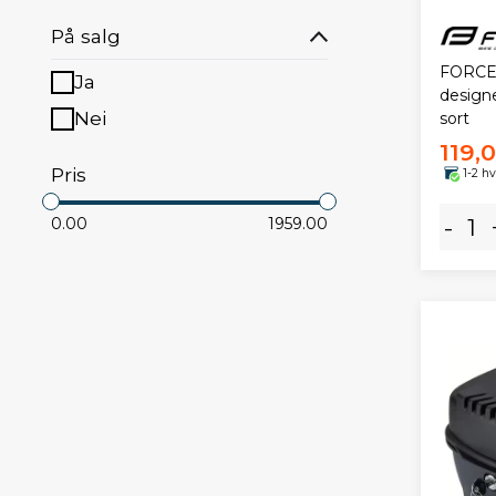
På salg
FORCE t
Ja
designe
Nei
sort
119,
Pris
1-2 h
-
0.00
1959.00