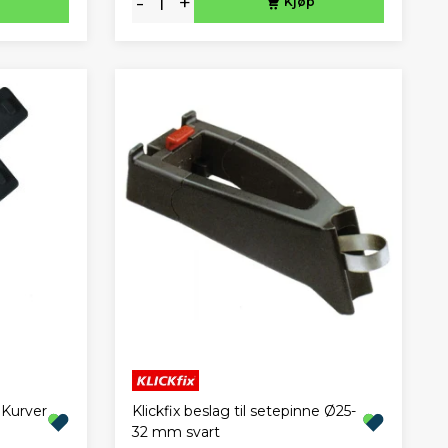
-
+
Kjøp
Klickfix beslag til setepinne Ø25-
 Kurver
32 mm svart