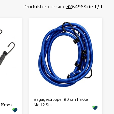
Produkter per side:
32
64
96
Side
1 / 1
Bagasjestropper 80 cm Pakke
m 15mm
Med 2 Stk.