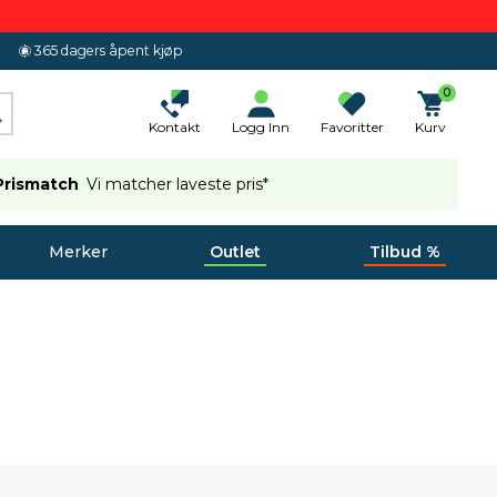
365 dagers åpent kjøp
0
Kontakt
Logg Inn
Favoritter
Kurv
Prismatch
Vi matcher laveste pris*
Merker
Outlet
Tilbud %