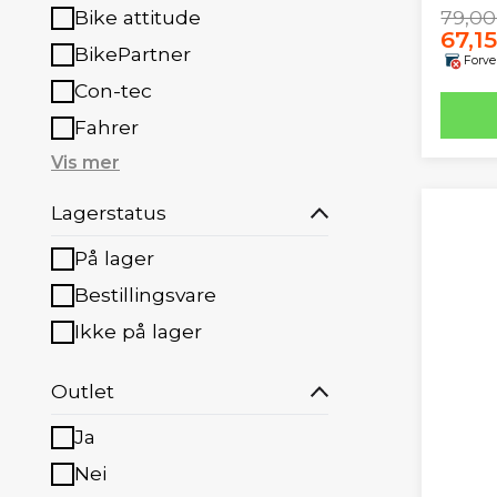
79,00
Bike attitude
67,15
BikePartner
Forve
Con-tec
Fahrer
Vis mer
Lagerstatus
På lager
Bestillingsvare
Ikke på lager
Outlet
Ja
Nei