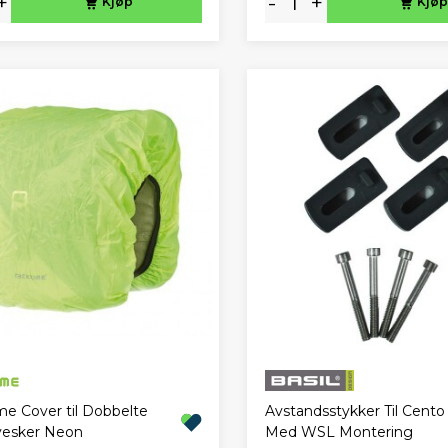
+
-
+
Kjøp
Kjøp
me Cover til Dobbelte
Avstandsstykker Til Cento
vesker Neon
Med WSL Montering