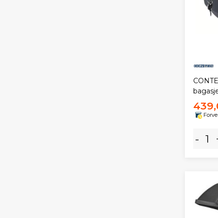
CONTEC
bagasje
439,
Forve
-