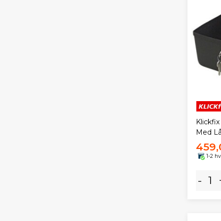
Klickfi
Med L
459,
1-2 h
-