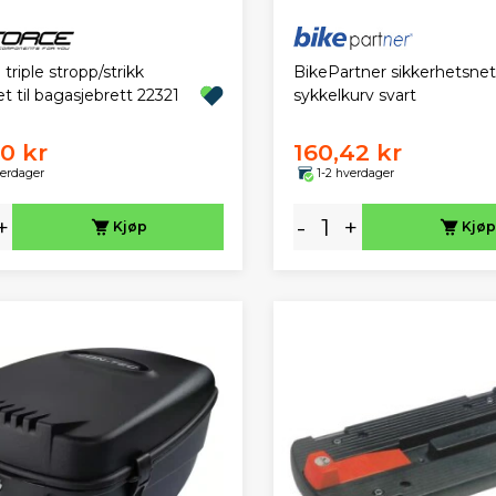
riple stropp/strikk
BikePartner sikkerhetsnett
t til bagasjebrett 22321
sykkelkurv svart
00 kr
160,42 kr
verdager
1-2 hverdager
+
-
+
Kjøp
Kjøp