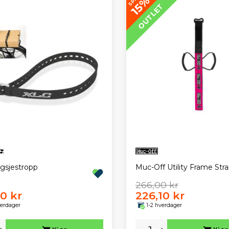
15%
OUTLET
gsjestropp
Muc-Off Utility Frame Str
266,00 kr
00 kr
226,10 kr
verdager
1-2 hverdager