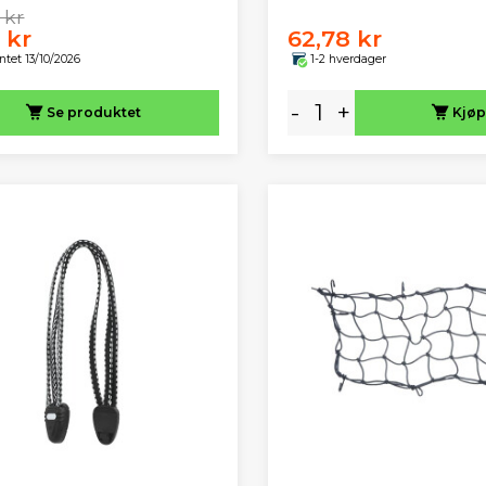
 kr
 kr
62,78 kr
ntet 13/10/2026
1-2 hverdager
-
+
Se produktet
Kjøp