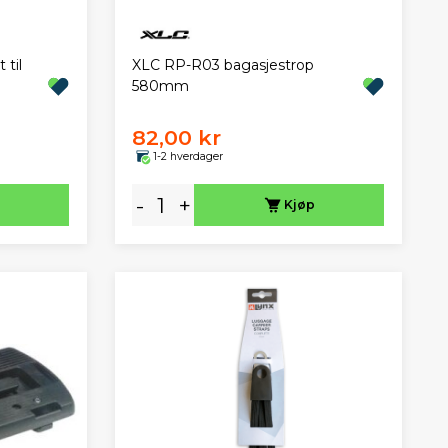
 til
XLC RP-R03 bagasjestrop
580mm
82,00 kr
1-2 hverdager
-
+
Kjøp