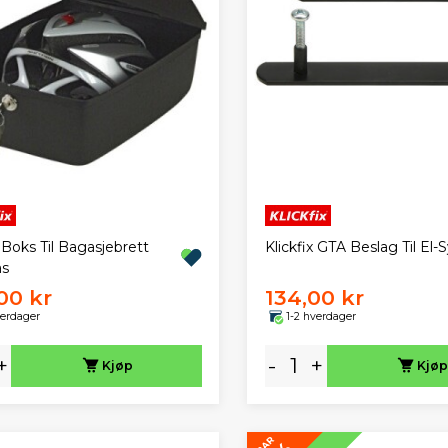
x Boks Til Bagasjebrett
Klickfix GTA Beslag Til El-
ås
00 kr
134,00 kr
verdager
1-2 hverdager
+
-
+
Kjøp
Kjøp
SPAR