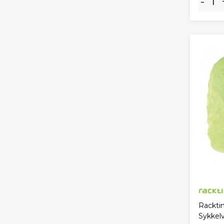
-
Rackti
Sykkel