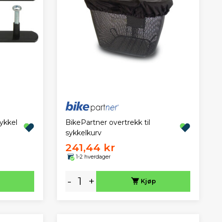
Sykkel
BikePartner overtrekk til
sykkelkurv
241,44 kr
1-2 hverdager
-
+
Kjøp