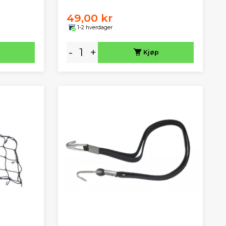
49,00 kr
1-2 hverdager
-
+
Kjøp