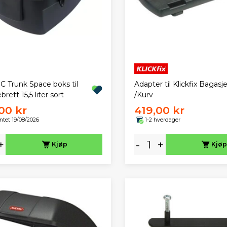
 Trunk Space boks til
Adapter til Klickfix Bagasj
brett 15,5 liter sort
/Kurv
00 kr
419,00 kr
ntet 19/08/2026
1-2 hverdager
+
-
+
Kjøp
Kjøp