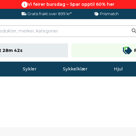
Vi feirer bursdag – Spar opptil 60% her
Gratis frakt over 899 kr*
Prismatch
t 28m 41s
Sykler
Sykkelklær
Hjul