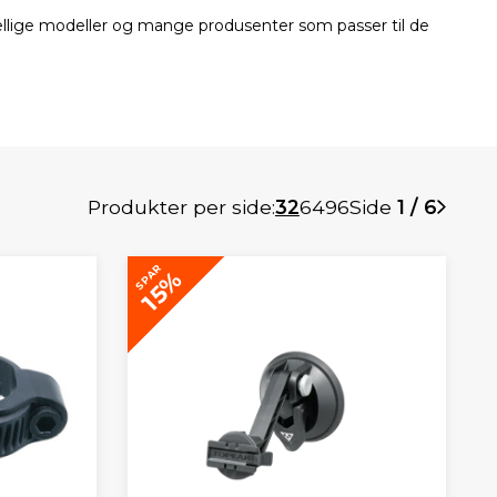
kjellige modeller og mange produsenter som passer til de
Produkter per side:
32
64
96
Side
1 / 6
SPAR
15%