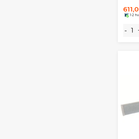
611,
1-2 h
-