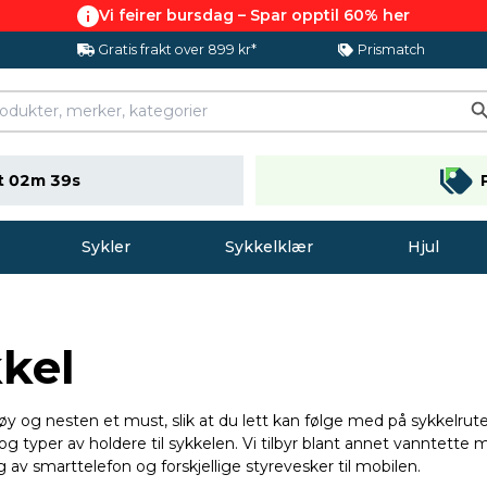
Vi feirer bursdag – Spar opptil 60% her
Gratis frakt over 899 kr*
Prismatch
t 02m 38s
Sykler
Sykkelklær
Hjul
kkel
ktøy og nesten et must, slik at du lett kan følge med på sykkelr
og typer av holdere til sykkelen. Vi tilbyr blant annet vanntet
 av smarttelefon og forskjellige styrevesker til mobilen.