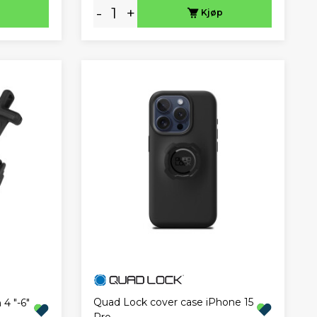
-
+
Kjøp
Quad Lock cover case iPhone 15
 4 "-6"
Pro