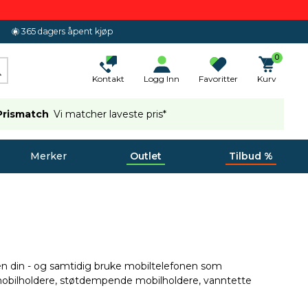
365 dagers åpent kjøp
0
Kontakt
Logg Inn
Favoritter
Kurv
Prismatch
Vi matcher laveste pris*
Merker
Outlet
Tilbud %
uten din - og samtidig bruke mobiltelefonen som
te mobilholdere, støtdempende mobilholdere, vanntette