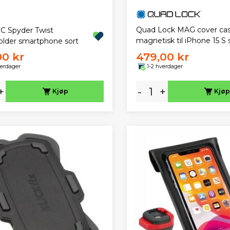
Quad Lock MAG cover ca
 Spyder Twist
magnetisk til iPhone 15 S 
older smartphone sort
00 kr
479,00 kr
verdager
1-2 hverdager
+
-
+
Kjøp
Kjøp