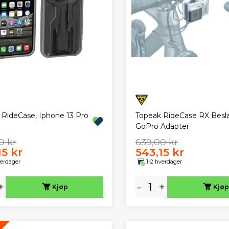
 RideCase, Iphone 13 Pro
Topeak RideCase RX Besl
GoPro Adapter
0 kr
639,00 kr
15 kr
543,15 kr
verdager
1-2 hverdager
+
-
+
Kjøp
Kjøp