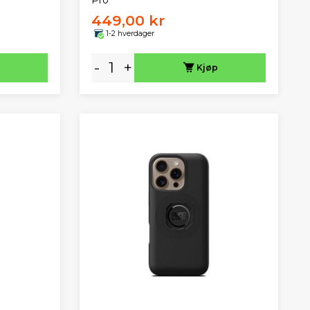
449,00 kr
1-2 hverdager
-
+
Kjøp