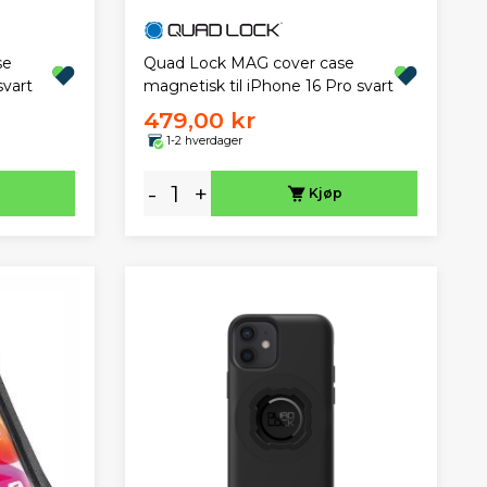
se
Quad Lock MAG cover case
svart
magnetisk til iPhone 16 Pro svart
479,00 kr
1-2 hverdager
-
+
Kjøp