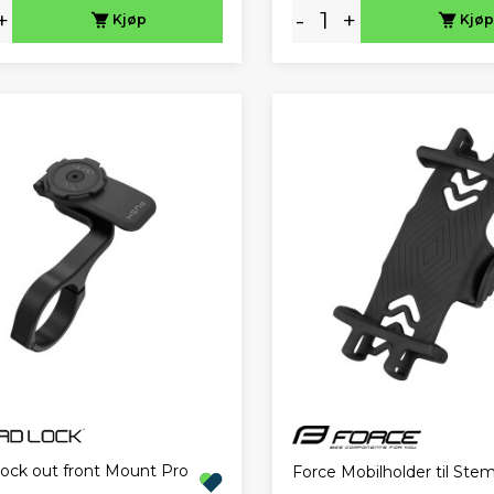
+
-
+
Kjøp
Kjøp
ock out front Mount Pro
Force Mobilholder til Stem