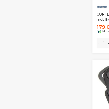
CONTEC
mobilh
179,
1-2 h
-