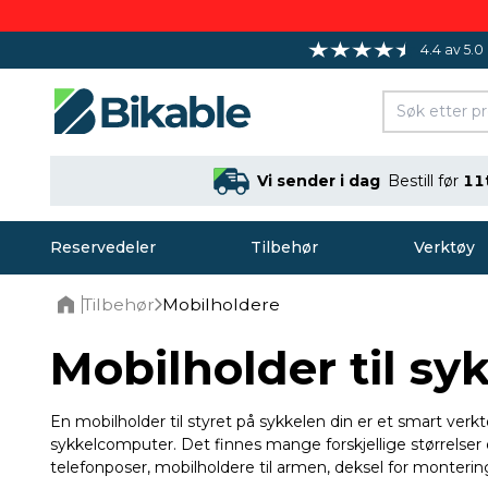
4.4 av 5.0
Vi sender i dag
Bestill før
11
Reservedeler
Tilbehør
Verktøy
Tilbehør
Mobilholdere
Home
Mobilholder til sy
En mobilholder til styret på sykkelen din er et smart ver
sykkelcomputer. Det finnes mange forskjellige størrelser 
telefonposer, mobilholdere til armen, deksel for montering