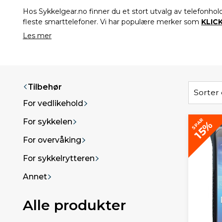
Hos Sykkelgear.no finner du et stort utvalg av telefonhol
fleste smarttelefoner. Vi har populære merker som
KLICK
Les mer
Tilbehør
Sorter 
For vedlikehold
SPAR
For sykkelen
15%
For overvåking
For sykkelrytteren
Annet
Alle produkter