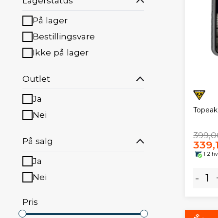
Lagerstatus
På lager
Bestillingsvare
Ikke på lager
Outlet
Ja
Topeak
Nei
399,0
På salg
339,
1-2 h
Ja
Nei
-
Pris