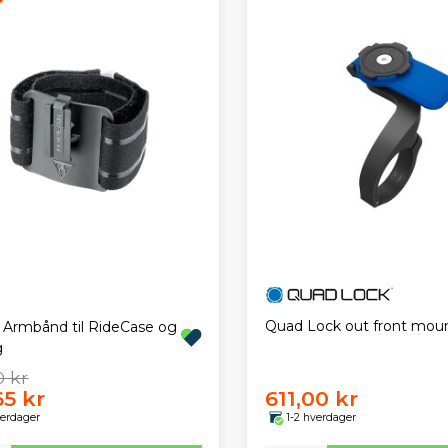
Quad Lock out front mou
 Armbånd til RideCase og
g
0 kr
65 kr
611,00 kr
verdager
1-2 hverdager