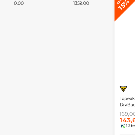
SPAR
15%
0.00
1359.00
Topeak
DryBa
169,0
143,
1-2 h