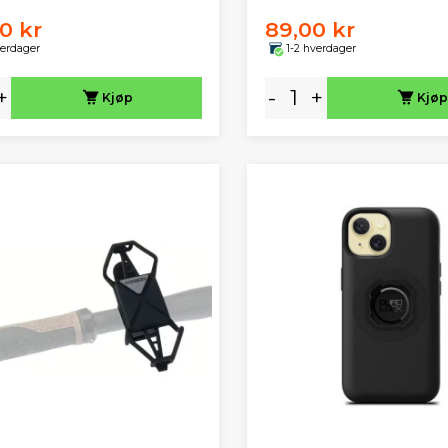
00 kr
89,00 kr
verdager
1-2 hverdager
+
-
+
Kjøp
Kjøp