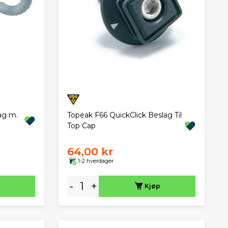
ag m.
Topeak F66 QuickClick Beslag Til
Top Cap
64,00 kr
1-2 hverdager
-
+
Kjøp