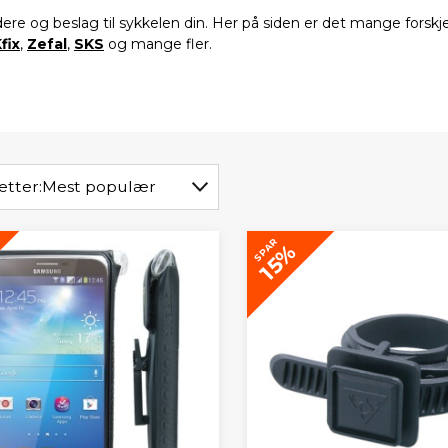
dere og beslag til sykkelen din. Her på siden er det mange fors
fix
,
Zefal
,
SKS
og mange fler.
etter:
Mest populær
SPAR
15%